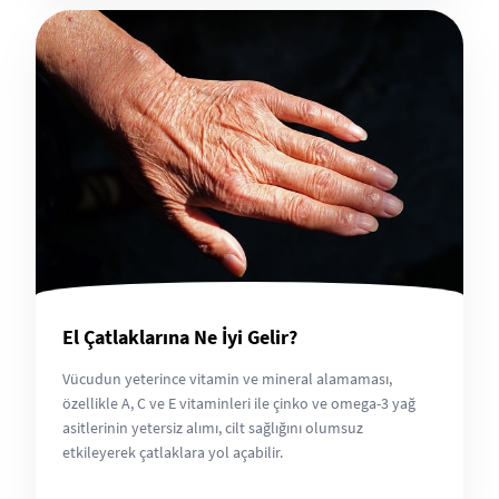
El Çatlaklarına Ne İyi Gelir?
Vücudun yeterince vitamin ve mineral alamaması,
özellikle A, C ve E vitaminleri ile çinko ve omega-3 yağ
asitlerinin yetersiz alımı, cilt sağlığını olumsuz
etkileyerek çatlaklara yol açabilir.