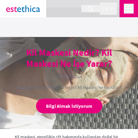
section Service {
}
TR
Kil Maskesi Nedir? Kil
Maskesi Ne İşe Yarar?
07 Mart 2024
Anasayfa
›
Blog
›
Kil Maskesi Nedir? Kil Maskesi Ne İşe Yarar?
Bilgi Almak İstiyorum
Kil maskesi, genellikle cilt bakımında kullanılan doğal bir