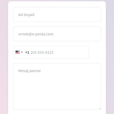
İsim
E-Posta
+1
United
States
+1
Mesaj