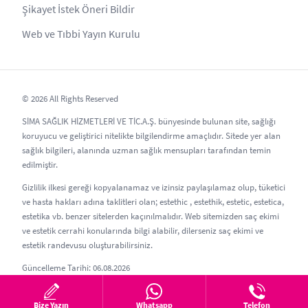
Şikayet İstek Öneri Bildir
Web ve Tıbbi Yayın Kurulu
© 2026 All Rights Reserved
SİMA SAĞLIK HİZMETLERİ VE TİC.A.Ş. bünyesinde bulunan site, sağlığı
koruyucu ve geliştirici nitelikte bilgilendirme amaçlıdır. Sitede yer alan
sağlık bilgileri, alanında uzman sağlık mensupları tarafından temin
edilmiştir.
Gizlilik ilkesi gereği kopyalanamaz ve izinsiz paylaşılamaz olup, tüketici
ve hasta hakları adına taklitleri olan; estethic , estethik, estetic, estetica,
estetika vb. benzer sitelerden kaçınılmalıdır. Web sitemizden saç ekimi
ve estetik cerrahi konularında bilgi alabilir, dilerseniz saç ekimi ve
estetik randevusu oluşturabilirsiniz.
Güncelleme Tarihi: 06.08.2026
Bize Yazın
Whatsapp
Telefon