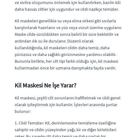
ve sivilce oluşumunu önlemek için kullanılırken, kaolin kili
daha hassas ciltler için uygundur ve cildi nazikçe temizler.
Kil maskeleri genellikle su veya elma sirkesi gibi sıvılarla
karıştırılarak hazırlanır ve yüz veya vücut üzerine uygulanır.
Maske cilde sürüldükten sonra belirli bir süre bekletilir ve
ardından ılık su ile durulanır. Düzenli olarak
kullanıldığında, kil maskeleri cildin daha temiz, daha
pürüzsüz ve daha sağlıklı görünmesine yardımcı olabilir.
Bununla birlikte, her cilt tipi farklı olduğu için, kil maskesi
kullanmadan önce bir uzmana danışmakta fayda vardır.
Kil Maskesi Ne İşe Yarar?
Kil maskesi, çeşitli cilt sorunlarını hafifletmek ve cildi genel
olarak iyileştirmek için kullanılır. İşlevleri arasında şunlar
bulunur:
1. Cildi Temizler: Kil, derinlemesine temizleme özelliğine
sahiptir ve cildin yüzeyinden yağı, kir ve diğer kirleticileri
çeker. Bu sayede cilt daha temiz ve daha parlak bir