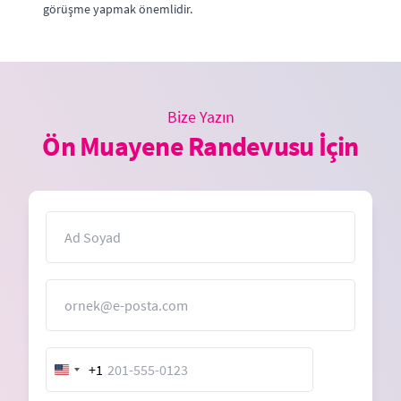
görüşme yapmak önemlidir.
Bize Yazın
Ön Muayene Randevusu İçin
İsim
E-Posta
+1
United
States