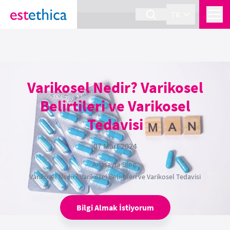
section Service {
}
TR
Varikosel Nedir? Varikosel
Belirtileri ve Varikosel
Tedavisi
07 Mart 2024
Anasayfa
›
Blog
›
Varikosel Nedir? Varikosel Belirtileri ve Varikosel Tedavisi
Bilgi Almak İstiyorum