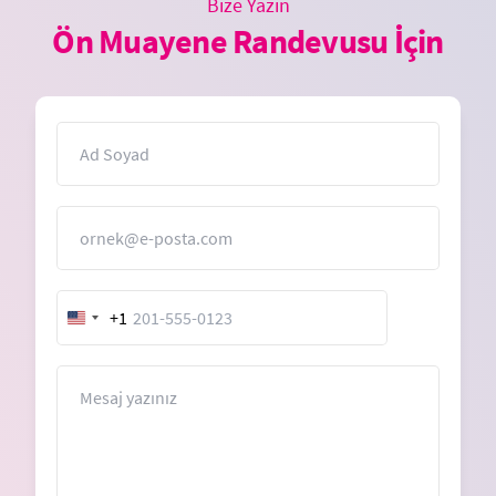
Bize Yazın
Ön Muayene Randevusu İçin
İsim
E-Posta
+1
United
States
+1
Mesaj