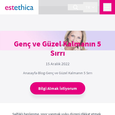
section Service {
}
TR
Genç ve Güzel Kalmanın 5
Sırrı
15 Aralık 2022
Anasayfa
›
Blog
›
Genç ve Güzel Kalmanın 5 Sırrı
Bilgi Almak İstiyorum
Sağlıklı beslenme, spor yapmak uyku düzeni dikkat etmek