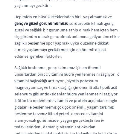
yaşlanmayı geciktirir.
Hepimizin en büyük isteklerinden biri , yaş almamak ve
genç ve güzel görünümümüzü
sürdürebilir kılmak .genç
güzel ve sağlıklı bir görünüme sahip olmak hem içten hem
dış görünüm olarak genç olmak anlamına geliyor .öncelikle
sağlıklı beslenme spor yapmak uyku düzenine dikkat
etmek yaşlanmayı geciktirmek için en önemli dikkat
edilmesi gereken faktörler.
Sağlıklı beslenme , genç kalmamız için en önemli
unsurlardan biri ; c vitamini hücre yenilenmesini sağlıyor , d
vitamini bağışıklığı arttırıyor , biyotin potasyum
magnezyum saç ve tırnak sağlığı için önemli alfa lipoik asit
selenyum gibi antioksidanlar hücre yenilenmesini sağlıyor
.bütün bu nedenlerde vitamin ve protein açısından zengin
gıdalar ile beslenmemiz çok çok önemli , yaşam tarzımız
beslenme tarzımız itibari yeterli derecede vitamini
alamıyorsak günümüzde yaygın gerçekleştirilen iv
tedavilerinden , damar içi vitamin antioksidan
tedavilerinden faydalanabiliriz .bu tedaviler ile belli kürler