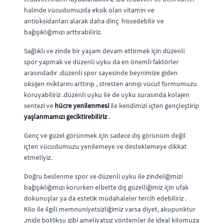
halinde vücudumuzda eksik olan vitamin ve
antioksidanları alarak daha dinç hissedebilir ve
bağışıklığımızı arttırabiliriz.
Sağlıklı ve zinde bir yaşam devam ettirmek için düzenli
spor yapmak ve düzenli uyku da en önemli faktörler
arasındadır .düzenli spor sayesinde beynimize giden
oksijen miktarını arttırıp , stresten arınıp vücut formumuzu
koruyabiliriz .düzenli uyku ile de uyku surasında kolajen
sentezi ve
hücre yenilenmesi
ile kendimizi içten gençleştirip
yaşlanmamızı geciktirebiliriz
.
Genç ve güzel görünmek için sadece dış görünüm değil
içten vücudumuzu yenilemeye ve desteklemeye dikkat
etmeliyiz.
Doğru beslenme spor ve düzenli uyku ile zindeliğimizi
bağışıklığımızı korurken elbette dış güzelliğimiz için ufak
dokunuşlar ya da estetik müdahaleler tercih edebiliriz .
Kilo ile ilgili memnuniyetsizliğimiz varsa diyet, akupunktur
,mide bot0ksu gibi ameliyatsız yöntemler ile ideal kilomuza