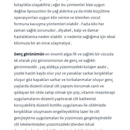
kolaylıkla ulaşabiliriz ; eğer bu yöntemler bize uygun
değilse liposuction ile yağ aldırma ya da mide küçültme
operasyonları uygun kilo verme ve istenilen vücut
formuna kavuşma yöntemleri olabilir . Fazla kilo her
zaman sağlık sorunudur , diyabet , kalp ve damar
hastalıklarına neden olabilir o nedenle sağlığımız için ideal
kilomuza bir an önce ulaşmalıyız .
Genç görünümün
en önemli algısı fit ve sağlıklı bir vücuda
ek olarak yüz görünümünün de genç ve sağlıklı
görünmesidir , yaş aldıkça yüzümüzdeki kolajen azalır ,
yüzde hacim kaybı olur yüz ve yanaklar sarkar kırışıklıklar
oluşur göz kapakları sarkar ve torbalanmalar oluşur genç
yaşlarda düzenli olaral cilt yapısını korumak canlı ve
ışıldayan bir cilde sahip olmak için prp, vitamin mezoterapi
uygulamalarını düzenli yaptırarak cilt kalitemizi
koruyabiliriz düzenli bot0ks uygulaması ile cildimizde
kırışıklıklar oluşmasını engelleyebiliriz lazer ile cilt
gençleştirne uygulamaları ile yüzümüzü gerginleştirebilir
cilt lekelerimizden yüzümüzdeki izlerden kılcal