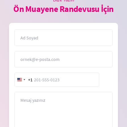
Ön Muayene Randevusu İçin
İsim
E-Posta
+1
United
States
+1
Mesaj