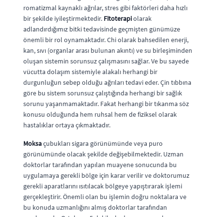
romatizmal kaynaklı ağrılar, stres gibi faktörleri daha hızlı
bir şekilde iyileştirmektedir.
Fitoterapi
olarak
adlandırdığımız bitki tedavisinde geçmişten günümüze
önemli bir rol oynamaktadır. Chi olarak bahsedilen enerji,
kan, sıvı (organlar arası bulunan akıntı) ve su birleşiminden
oluşan sistemin sorunsuz çalışmasını sağlar. Ve bu sayede
vücutta dolaşım sistemiyle alakalı herhangi bir
durgunluğun sebep olduğu ağrıları tedavi eder. Çin tıbbına
göre bu sistem sorunsuz çalıştığında herhangi bir sağlık
sorunu yaşanmamaktadır. Fakat herhangi bir tıkanma söz
konusu olduğunda hem ruhsal hem de fiziksel olarak
hastalıklar ortaya çıkmaktadır.
Moksa
çubukları sigara görünümünde veya puro
görünümünde olacak şekilde değişebilmektedir. Uzman
doktorlar tarafından yapılan muayene sonucunda bu
uygulamaya gerekli bölge için karar verilir ve doktorumuz
gerekli aparatlarını ısıtılacak bölgeye yapıştırarak işlemi
gerçekleştirir. Önemli olan bu işlemin doğru noktalara ve
bu konuda uzmanlığını almış doktorlar tarafından