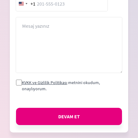
+1
United
States
+1
Mesaj
KVKK ve Gizlilik Politikası
metnini okudum,
onaylıyorum.
DEVAM ET