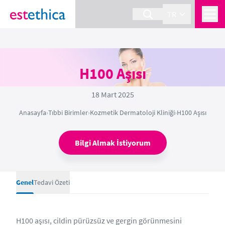
TR
H100 Aşısı
18 Mart 2025
Anasayfa
›
Tıbbi Birimler
›
Kozmetik Dermatoloji Kliniği
›
H100 Aşısı
Bilgi Almak İstiyorum
Genel
Tedavi Özeti
H100 aşısı, cildin pürüzsüz ve gergin görünmesini