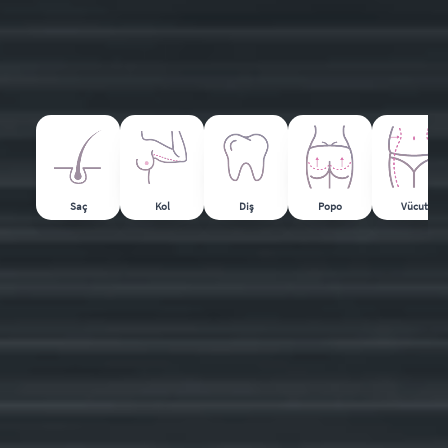
Saç
Kol
Diş
Popo
Vücut