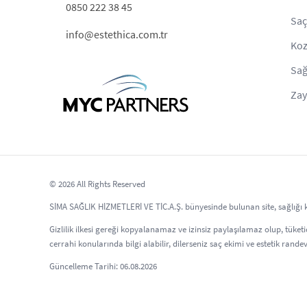
0850 222 38 45
Saç
info@estethica.com.tr
Koz
Sağ
Zay
© 2026 All Rights Reserved
SİMA SAĞLIK HİZMETLERİ VE TİC.A.Ş. bünyesinde bulunan site, sağlığı kor
Gizlilik ilkesi gereği kopyalanamaz ve izinsiz paylaşılamaz olup, tüketici
cerrahi konularında bilgi alabilir, dilerseniz saç ekimi ve estetik randev
Güncelleme Tarihi: 06.08.2026