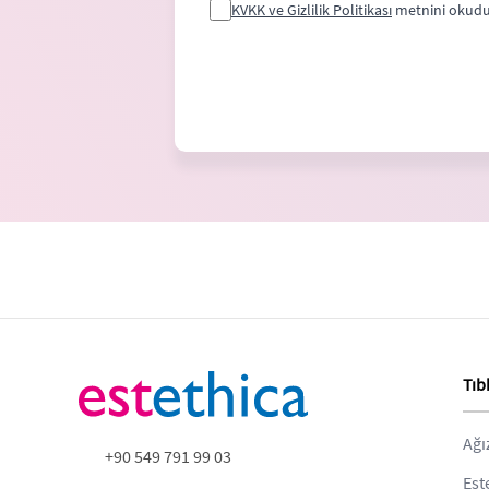
KVKK ve Gizlilik Politikası
metnini okudu
Tıb
Ağı
+90 549 791 99 03
Est