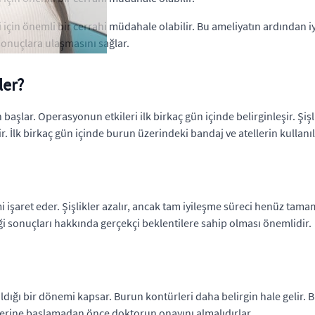
 için önemli bir cerrahi müdahale olabilir. Bu ameliyatın ardından iy
sonuçlara ulaşmasını sağlar.
ler?
aşlar. Operasyonun etkileri ilk birkaç gün içinde belirginleşir. Şişl
r. İlk birkaç gün içinde burun üzerindeki bandaj ve atellerin kullanı
mi işaret eder. Şişlikler azalır, ancak tam iyileşme süreci henüz ta
i sonuçları hakkında gerçekçi beklentilere sahip olması önemlidir.
azaldığı bir dönemi kapsar. Burun kontürleri daha belirgin hale gelir
elerine başlamadan önce doktorun onayını almalıdırlar.