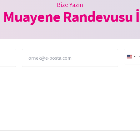
Bize Yazın
 Muayene Randevusu İ
E-Posta
Unit
Stat
+1