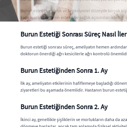
Burun estetiği, estetik ve fonksiyonel düzeyde birçok kişi
kapsayarak hastanın estetik ve sağlık açısından istediği 
Burun Estetiği Sonrası Süreç Nasıl İler
Burun estetiği sonrası süreç, ameliyatın hemen ardından b
doktorun önerdiği ağrı kesicilerle ağrı kontrolü önemlidi
Burun Estetiğinden Sonra 1. Ay
İlk ay, ameliyatın etkilerinin hafiflemeye başladığı döne
ziyaretleri bu aşamada önemlidir. Hastanın burun estetiğ
Burun Estetiğinden Sonra 2. Ay
İkinci ay, genellikle şişliklerin ve morlukların daha da 
dönmeye başlarlar, ancak tam anlamıyla fiziksel aktivit