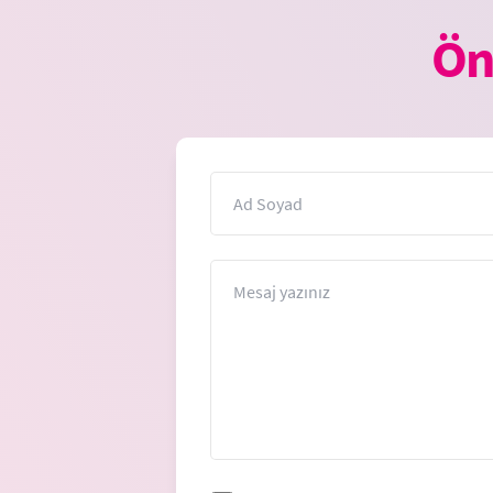
Ön
İsim
Mesaj