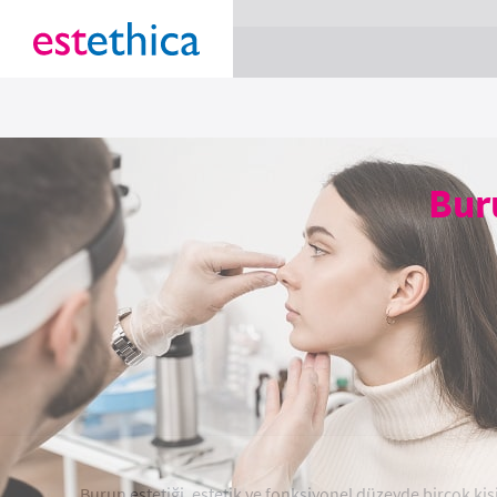
section Service {
}
Bur
Burun estetiği, estetik ve fonksiyonel düzeyde birçok kişi