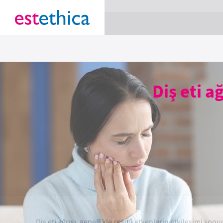
section Service {
}
Diş eti ağ
Diş eti ağrısı, genellikle çeşitli etkenlerin etkileşimi s