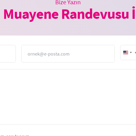
Bize Yazın
 Muayene Randevusu İ
E-Posta
Unit
Stat
+1