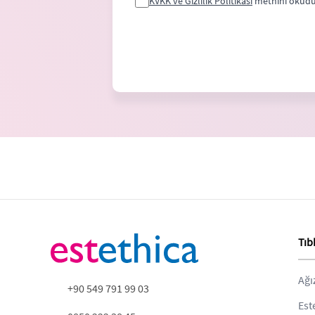
KVKK ve Gizlilik Politikası
metnini okudu
Tıb
Ağı
+90 549 791 99 03
Est