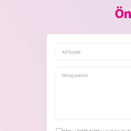
Ön
İsim
Mesaj