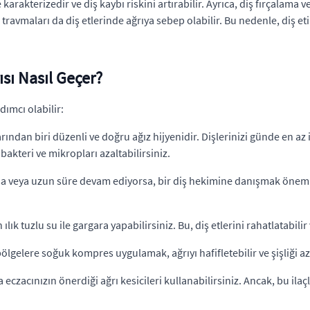
 karakterizedir ve diş kaybı riskini artırabilir. Ayrıca, diş fırçalama 
 travmaları da diş etlerinde ağrıya sebep olabilir. Bu nedenle, diş et
rısı Nasıl Geçer?
dımcı olabilir:
llarından biri düzenli ve doğru ağız hijyenidir. Dişlerinizi günde en az 
akteri ve mikropları azaltabilirsiniz.
unsa veya uzun süre devam ediyorsa, bir diş hekimine danışmak öneml
n ılık tuzlu su ile gargara yapabilirsiniz. Bu, diş etlerini rahatlatabilir
ölgelere soğuk kompres uygulamak, ağrıyı hafifletebilir ve şişliği aza
a eczacınızın önerdiği ağrı kesicileri kullanabilirsiniz. Ancak, bu il