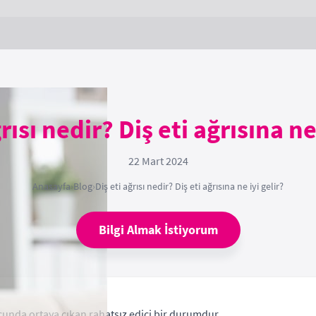
rısı nedir? Diş eti ağrısına ne
22 Mart 2024
Anasayfa
›
Blog
›
Diş eti ağrısı nedir? Diş eti ağrısına ne iyi gelir?
Bilgi Almak İstiyorum
onucunda ortaya çıkan rahatsız edici bir durumdur.