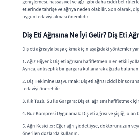
genişlemesi, hassasiyet ve ağrı gibi daha ciddi belirtilerle
etlerinde tahrişe ve ağrıya neden olabilir. Son olarak, diş
uygun tedaviyi alması önemlidir.
Diş Eti Ağrısına Ne İyi Gelir? Diş Eti Ağ
Diş eti ağrısıyla başa çıkmak için aşağıdaki yöntemler yar
1. Ağız Hijyeni: Diş eti ağrısını hafifletmenin en etkili yo
Ayrıca, antiseptik bir gargara kullanarak ağızda bulunan b
2. Diş Hekimine Başvurmak: Diş eti ağrısı ciddi bir sor
tedaviyi önerebilir.
3. Ilık Tuzlu Su ile Gargara: Diş eti ağrısını hafifletmek içi
4. Buz Kompresi Uygulamak: Diş eti ağrısı ve şişliği olan b
5. Ağrı Kesiciler: Eğer ağrı şiddetliyse, doktorunuzun vey
önerilen dozlarda kullanın.