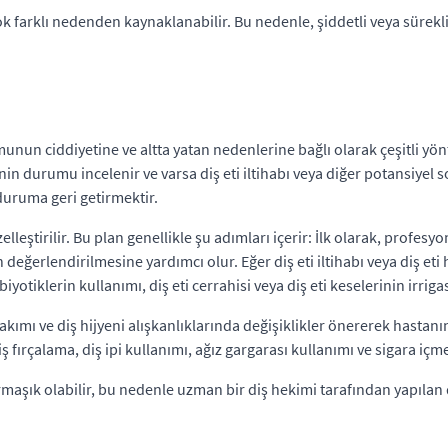
rçok farklı nedenden kaynaklanabilir. Bu nedenle, şiddetli veya sürekli
umunun ciddiyetine ve altta yatan nedenlerine bağlı olarak çeşitli yön
in durumu incelenir ve varsa diş eti iltihabı veya diğer potansiyel 
r duruma geri getirmektir.
ştirilir. Bu plan genellikle şu adımları içerir: İlk olarak, profesyonel
eğerlendirilmesine yardımcı olur. Eğer diş eti iltihabı veya diş eti h
yotiklerin kullanımı, diş eti cerrahisi veya diş eti keselerinin irri
akımı ve diş hijyeni alışkanlıklarında değişiklikler önererek hastanın
ş fırçalama, diş ipi kullanımı, ağız gargarası kullanımı ve sigara iç
armaşık olabilir, bu nedenle uzman bir diş hekimi tarafından yapılan d