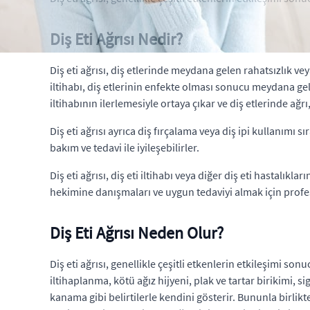
Diş Eti Ağrısı Nedir?
Diş eti ağrısı, diş etlerinde meydana gelen rahatsızlık veya 
iltihabı, diş etlerinin enfekte olması sonucu meydana gelir 
iltihabının ilerlemesiyle ortaya çıkar ve diş etlerinde ağrı
Diş eti ağrısı ayrıca diş fırçalama veya diş ipi kullanımı
bakım ve tedavi ile iyileşebilirler.
Diş eti ağrısı, diş eti iltihabı veya diğer diş eti hastalıkl
hekimine danışmaları ve uygun tedaviyi almak için prof
Diş Eti Ağrısı Neden Olur?
Diş eti ağrısı, genellikle çeşitli etkenlerin etkileşimi so
iltihaplanma, kötü ağız hijyeni, plak ve tartar birikimi, si
kanama gibi belirtilerle kendini gösterir. Bununla birlikte,