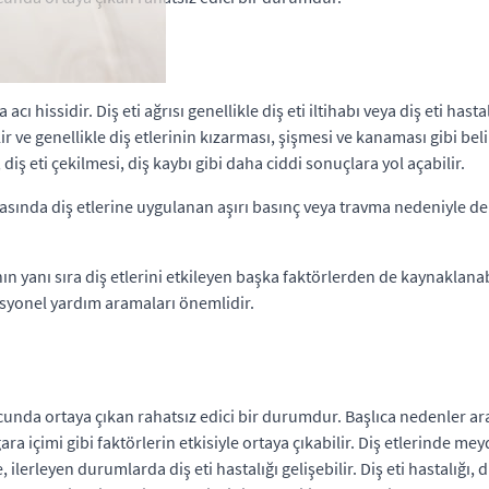
acı hissidir. Diş eti ağrısı genellikle diş eti iltihabı veya diş eti has
ve genellikle diş etlerinin kızarması, şişmesi ve kanaması gibi belirti
, diş eti çekilmesi, diş kaybı gibi daha ciddi sonuçlara yol açabilir.
 sırasında diş etlerine uygulanan aşırı basınç veya travma nedeniyle d
arının yanı sıra diş etlerini etkileyen başka faktörlerden de kaynaklanab
esyonel yardım aramaları önemlidir.
nucunda ortaya çıkan rahatsız edici bir durumdur. Başlıca nedenler ara
gara içimi gibi faktörlerin etkisiyle ortaya çıkabilir. Diş etlerinde me
 ilerleyen durumlarda diş eti hastalığı gelişebilir. Diş eti hastalığı, 