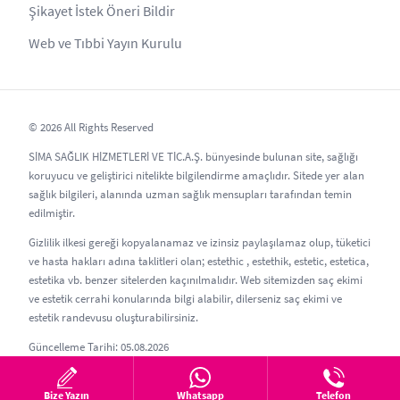
Şikayet İstek Öneri Bildir
Web ve Tıbbi Yayın Kurulu
© 2026 All Rights Reserved
SİMA SAĞLIK HİZMETLERİ VE TİC.A.Ş. bünyesinde bulunan site, sağlığı
koruyucu ve geliştirici nitelikte bilgilendirme amaçlıdır. Sitede yer alan
sağlık bilgileri, alanında uzman sağlık mensupları tarafından temin
edilmiştir.
Gizlilik ilkesi gereği kopyalanamaz ve izinsiz paylaşılamaz olup, tüketici
ve hasta hakları adına taklitleri olan; estethic , estethik, estetic, estetica,
estetika vb. benzer sitelerden kaçınılmalıdır. Web sitemizden saç ekimi
ve estetik cerrahi konularında bilgi alabilir, dilerseniz saç ekimi ve
estetik randevusu oluşturabilirsiniz.
Güncelleme Tarihi: 05.08.2026
Bize Yazın
Whatsapp
Telefon