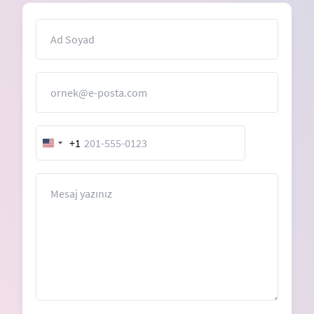
İsim
E-Posta
+1
United
States
+1
Mesaj