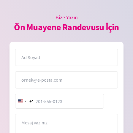
Bize Yazın
Ön Muayene Randevusu İçin
İsim
E-Posta
+1
United
States
+1
Mesaj