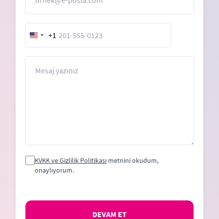
+1
United
States
+1
Mesaj
KVKK ve Gizlilik Politikası
metnini okudum,
onaylıyorum.
DEVAM ET