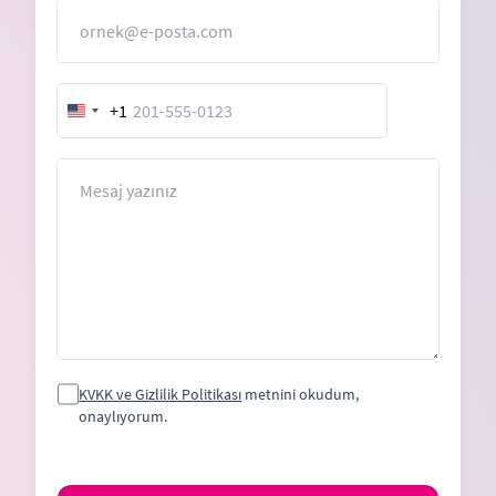
E-Posta
+1
United
States
+1
Mesaj
KVKK ve Gizlilik Politikası
metnini okudum,
onaylıyorum.