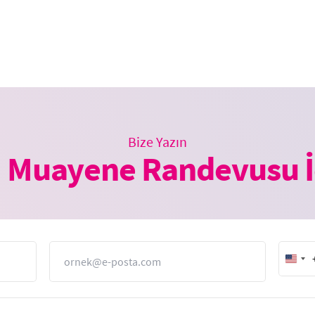
Bize Yazın
 Muayene Randevusu İ
E-Posta
Unit
Stat
+1