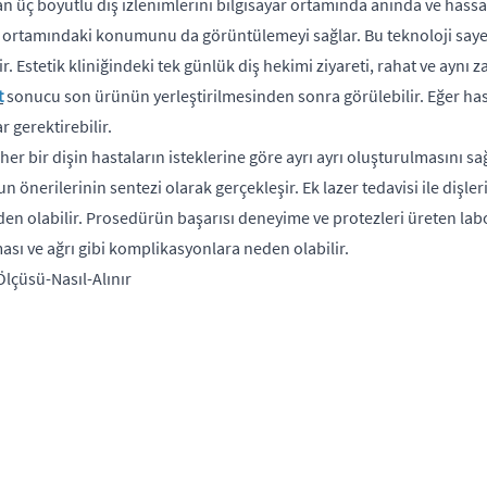
an üç boyutlu diş izlenimlerini bilgisayar ortamında anında ve has
ayar ortamındaki konumunu da görüntülemeyi sağlar. Bu teknoloji saye
. Estetik kliniğindeki tek günlük diş hekimi ziyareti, rahat ve aynı 
t
sonucu son ürünün yerleştirilmesinden sonra görülebilir. Eğer hast
 gerektirebilir.
 bir dişin hastaların isteklerine göre ayrı ayrı oluşturulmasını sa
n önerilerinin sentezi olarak gerçekleşir. Ek lazer tedavisi ile dişler
den olabilir. Prosedürün başarısı deneyime ve protezleri üreten labor
sı ve ağrı gibi komplikasyonlara neden olabilir.