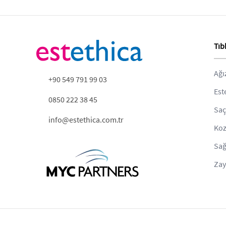
Tıb
Ağı
+90 549 791 99 03
Est
0850 222 38 45
Saç
info@estethica.com.tr
Koz
Sağ
Zay