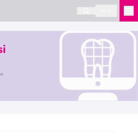
TR
si
si