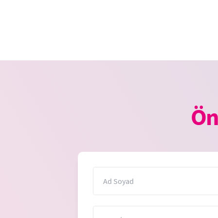
Ön
İsim
Mesaj