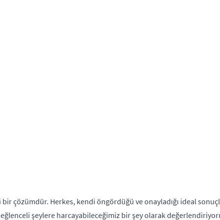
rekli bir çözümdür. Herkes, kendi öngördüğü ve onayladığı ideal sonuç
lenceli şeylere harcayabileceğimiz bir şey olarak değerlendiriyoruz