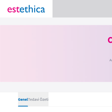
C
A
Genel
Tedavi Özeti