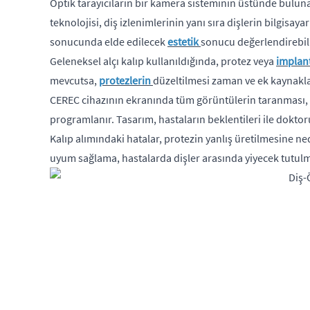
Optik tarayıcıların bir kamera sisteminin üstünde bulun
teknolojisi, diş izlenimlerinin yanı sıra dişlerin bilgis
sonucunda elde edilecek
estetik
sonucu değerlendirebilir
Geleneksel alçı kalıp kullanıldığında, protez veya
implan
mevcutsa,
protezlerin
düzeltilmesi zaman ve ek kaynaklar
CEREC cihazının ekranında tüm görüntülerin taranması, her
programlanır. Tasarım, hastaların beklentileri ile doktoru
Kalıp alımındaki hatalar, protezin yanlış üretilmesine ne
uyum sağlama, hastalarda dişler arasında yiyecek tutulma