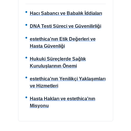
Vaser Liposuction
Karın Germe (Abdominoplasti)
Penis Kalınlaştırma Ameliyatı
Hacı Sabancı ve Babalık İddiaları
Penis Büyütme
Penis Eğriliği Düzeltme
DNA Testi Süreci ve Güvenilirliği
Obezite Cerrahisi
Kol Germe Ameliyatı
estethica'nın Etik Değerleri ve
Devamı
Hasta Güvenliği
Zayıflama Kliniği
Zayıflama
Hukuki Süreçlerde Sağlık
Detoks İle Zayıflama
Kuruluşlarının Önemi
Bölgesel Zayıflama
Zayıflama ve Diyet Programları
estethica'nın Yenilikçi Yaklaşımları
Devamı
ve Hizmetleri
Öncesi Sonrası
Sağlık Turizmi Süreci
Hasta Hakları ve estethica'nın
Medikal Kadro
Misyonu
Vitalica Wellness
Blog
Sevdiğiniz Şeylerden Vazgeçmeden Diyet Yapın
Ramazan Ayında Bağışıklık Sisteminizi Güçlü Tutun