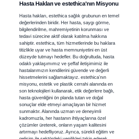
Hasta Hakları ve estethica'nın Misyonu
Hasta hakları, estethica sağlık grubunun en temel
değerlerinden biridir. Her hasta, saygı görme,
bilgilendirilme, mahremiyetinin korunması ve
tedavi sürecine aktif olarak katılma hakkına
sahiptir. estethica, tüm hizmetlerinde bu haklara
titizlikle uyar ve hasta memnuniyetini en üst
düzeyde tutmayı hedefler. Bu doğrultuda, hasta
odaklı yaklaşımımız ve şeffaf iletişimimiz ile
hastalarımızın kendilerini güvende ve değerli
hissetmelerini sağlamaktayız. estethica'nın
misyonu, estetik ve plastik cerrahi alanında en
son teknolojileri kullanarak, etik değerlere bağlı,
hasta güvenliğini ön planda tutan ve doğal
sonuçlar elde etmeyi amaçlayan bir hizmet
sunmaktır. Alanında uzman ve deneyimli
kadromuzla, her hastanın ihtiyaçlarına özel
çözümler üreterek, onların yaşam kalitesini
artırmayı hedefliyoruz. Ayrıca, sürekli eğitim ve
gelişim ile sektördeki yenilikleri takip ederek,