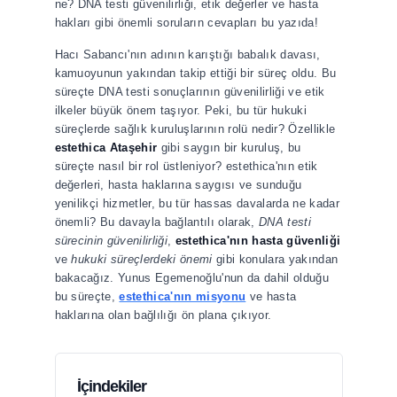
ne? DNA testi güvenilirliği, etik değerler ve hasta
Kepek Nasıl Geçer? Kepek Tedavisi
hakları gibi önemli soruların cevapları bu yazıda!
Kaş Ekimi
Devamı
Hacı Sabancı'nın adının karıştığı babalık davası,
Kozmetik Dermatoloji Kliniği
kamuoyunun yakından takip ettiği bir süreç oldu. Bu
Lazer Epilasyon
süreçte DNA testi sonuçlarının güvenilirliği ve etik
Burun Dolgusu
ilkeler büyük önem taşıyor. Peki, bu tür hukuki
Dudak Dolgusu
süreçlerde sağlık kuruluşlarının rolü nedir? Özellikle
H100 Aşısı
estethica Ataşehir
gibi saygın bir kuruluş, bu
Hydrafacial
süreçte nasıl bir rol üstleniyor? estethica'nın etik
Somon DNA
değerleri, hasta haklarına saygısı ve sunduğu
Fransız Askısı ile Ameliyatsız Yüz Germe
yenilikçi hizmetler, bu tür hassas davalarda ne kadar
Devamı
önemli? Bu davayla bağlantılı olarak,
DNA testi
sürecinin güvenilirliği
,
estethica'nın hasta güvenliği
Sağlıklı Yaşam ve Beslenme
ve
hukuki süreçlerdeki önemi
gibi konulara yakından
Kişiye Özel Diyet Sistemi
bakacağız. Yunus Egemenoğlu'nun da dahil olduğu
Diyetisyen
bu süreçte,
estethica'nın misyonu
ve hasta
Beslenme Eğitim Merkezi
haklarına olan bağlılığı ön plana çıkıyor.
Damardan C Vitamini
Sağlıklı Yaşam için Beslenme ve Fiziksel Aktiviteler
Devamı
Plastik Rekonsrüktif ve Estetik Cerrahi
İçindekiler