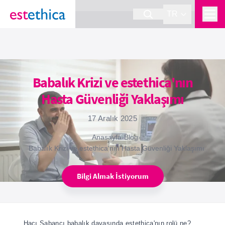
section Service {
}
TR
Babalık Krizi ve estethica'nın
Hasta Güvenliği Yaklaşımı
17 Aralık 2025
Anasayfa
›
Blog
›
Babalık Krizi ve estethica'nın Hasta Güvenliği Yaklaşımı
Bilgi Almak İstiyorum
Hacı Sabancı babalık davasında estethica'nın rolü ne?