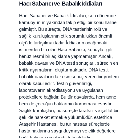
Hacı Sabancı ve Babalık İddiaları
Sağlıklı ve Gür Saçlar İçin Beslenme Önerileri
Yüz Germe ve Yüz Gençleştirme Uygulamaları
Hacı Sabancı ve Babalık İddiaları, son dönemde
Düzenli Cilt Bakımı
kamuoyunun yakından takip ettiği bir konu haline
İshale Ne İyi Gelir? İshalin Nedenleri, İshale Ne İyi Gelir?
gelmiştir. Bu süreçte, DNA testlerinin rolü ve
Boğaz Ağrısına Ne İyi Gelir?
sağlık kuruluşlarının etik sorumlulukları önemli
Devamı
ölçüde tartışılmaktadır. İddiaların odağındaki
Dr. estethica
isimlerden biri olan Hacı Sabancı, konuyla ilgili
İletişim
henüz resmi bir açıklama yapmamıştır. Ancak,
babalık davası ve DNA testi sonuçları, sürecin en
kritik aşamalarını oluşturmaktadır. DNA testi,
babalık davalarında kesin sonuç veren bir yöntem
olarak kabul edilir. Testin güvenilirliği,
laboratuvarın akreditasyonu ve uygulanan
protokollere bağlıdır. Bu tür davalarda, hem anne
hem de çocuğun haklarının korunması esastır.
Sağlık kuruluşları, bu süreçte tarafsız ve şeffaf bir
şekilde hareket etmekle yükümlüdür. estethica
Ataşehir Hastanesi, bu tür hassas süreçlerde
hasta haklarına saygı duymayı ve etik değerlere
bağlı kalmayı ön planda tutmaktadır.