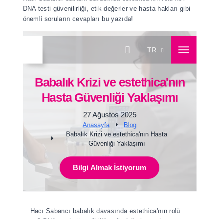
Ara
Ara
DNA testi güvenilirliği, etik değerler ve hasta hakları gibi
facebook
instagram
twitter
youtube
pinterest
önemli soruların cevapları bu yazıda!
Hakkımızda
TR
Birimlerimiz
Ağız ve Diş Sağlığı Kliniği
Birimlerim
CAD CAM Bilgisayar Teknolojisi
Babalık Krizi ve estethica'nın
Diş Kaplama
Gülüş Estetiği Nedir? Gülüş Tasarımı Nasıl Yapılır? - estethi
Hasta Güvenliği Yaklaşımı
İmplant Tedavisi
27 Ağustos 2025
Aralıklı Dişlerin Tedavisi (Diastema)
Anasayfa
Blog
Diş Eti Tedavisi
Babalık Krizi ve estethica'nın Hasta
Diş Estetiği
Güvenliği Yaklaşımı
Devamı
Saç Ekimi ve Saç Sağlığı Kliniği
Bilgi Almak İstiyorum
Saç Ekimi
DHI Saç Ekimi
Hızlı Saç Ekimi - Multi-Implanter
Safir FUE Saç Ekimi
Hacı Sabancı babalık davasında estethica'nın rolü
Kadınlarda Saç Ekimi