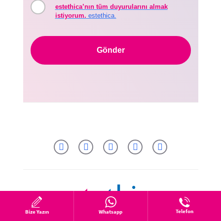
estethica’nın tüm duyurularını almak
istiyorum.
estethica.
facebook
instagram
twitter
youtube
pinterest
0850 222 38 4
+90 549 791 99 03
Telefon
Bize Yazın
Whatsapp
Telefon
Bize Yazın
Whatsapp