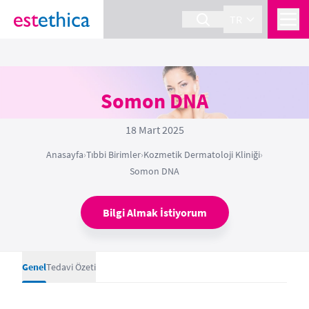
TR
Somon DNA
18 Mart 2025
Anasayfa
›
Tıbbi Birimler
›
Kozmetik Dermatoloji Kliniği
›
Somon DNA
Bilgi Almak İstiyorum
Genel
Tedavi Özeti