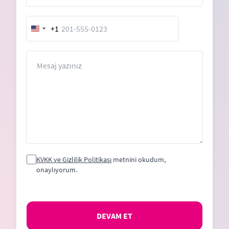
+1
United
States
+1
Mesaj
KVKK ve Gizlilik Politikası
metnini okudum,
onaylıyorum.
DEVAM ET