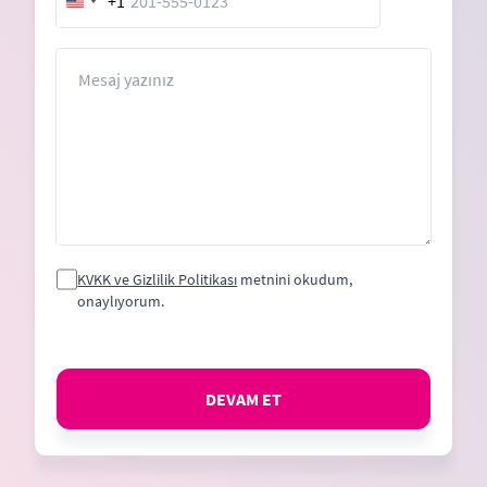
+1
United
States
+1
Mesaj
KVKK ve Gizlilik Politikası
metnini okudum,
onaylıyorum.
DEVAM ET