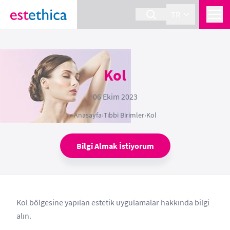
TR
Kol
06 Ekim 2023
Anasayfa
›
Tıbbi Birimler
›
Kol
Bilgi Almak İstiyorum
Kol bölgesine yapılan estetik uygulamalar hakkında bilgi
alın.