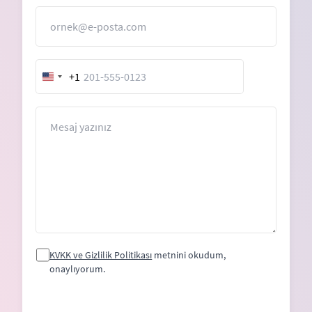
E-Posta
+1
United
States
+1
Mesaj
KVKK ve Gizlilik Politikası
metnini okudum,
onaylıyorum.