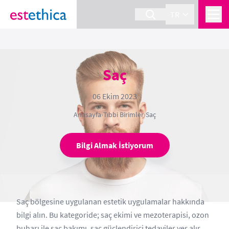
TR
Saç
06 Ekim 2023
Anasayfa
›
Tıbbi Birimler
›
Saç
Bilgi Almak İstiyorum
Saç bölgesine uygulanan estetik uygulamalar hakkında
bilgi alın. Bu kategoride; saç ekimi ve mezoterapisi, ozon
buharı ile saç bakımı, saç güçlendirici tedaviler yer alır.