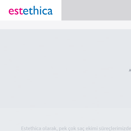
A
Estethica olarak, pek çok saç ekimi süreçlerimiz