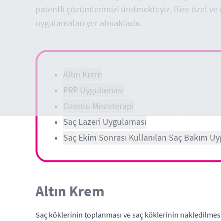
patentli çözümlerimizi üretmekteyiz. Bize özel ve
uygulamaları yer almaktadır.
Altın Krem
PRP Uygulaması
Ozonlu Mezoterapi
Saç Lazeri Uygulaması
Saç Ekim Sonrası Kullanılan Saç Bakım Uy
Altın Krem
Saç köklerinin toplanması ve saç köklerinin nakledilmesi 