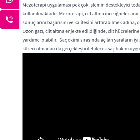
Mezoterapi uygulaması pek çok işlemin destekleyici tedav
kullanılmaktadır. Mezoterapi, cilt altına ince iğneler aracı
sonuçlarını başarısını ve kalitesini arttırabilmek adına
Ozon gazı, cilt altına enjekte edildiğinde, cilt hücreler
yardımcı olabilir. Saç ekimi sırasında açılan yaraların iy
süreci olmadan da gerçekleştirilebilecek saç bakım uygu