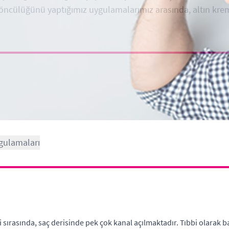
 öncülüğünü yaptığımız uygulamalarımız arasında, altın krem
gulamaları
sırasında, saç derisinde pek çok kanal açılmaktadır. Tıbbi olarak bak