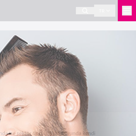
TR
rı
ında ise sektör öncülüğünün dışında kendi