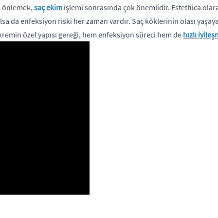
ni önlemek,
saç ekim
işlemi sonrasında çok önemlidir. Estethica olarak
lsa da enfeksiyon riski her zaman vardır. Saç köklerinin olası yaşay
tın kremin özel yapısı gereği, hem enfeksiyon süreci hem de
hızlı iyile