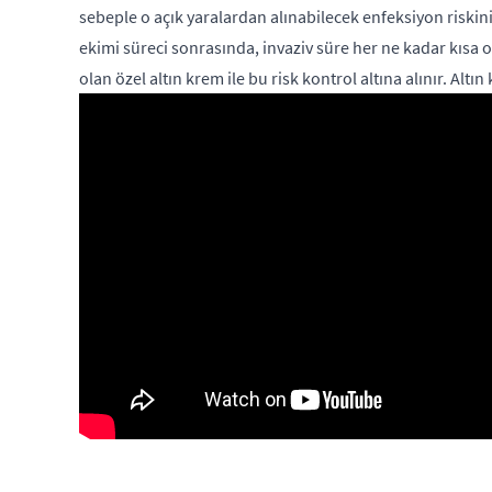
sebeple o açık yaralardan alınabilecek enfeksiyon riski
ekimi süreci sonrasında, invaziv süre her ne kadar kısa o
olan özel altın krem ile bu risk kontrol altına alınır. Al