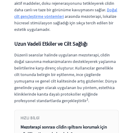
aktif maddeler, doku rejenerasyonunu tetikleyerek cildin
daha canlı ve taze bir görünüme kavuşmasını sağlar.
Doğal
cilt gençleştirme yöntemleri
arasında mezoterapi, lokalize
hücresel stimülasyon sağladığı için sıkça tercih edilen bir
estetik uygulamadır.
Uzun Vadeli Etkiler ve Cilt Sağlığı
Düzenli seanslar halinde uygulanan mezoterapi, cildin
doğal savunma mekanizmalarını destekleyerek yaşlanma
belirtilerine karşı direnç oluşturur. Kullanıcılar genellikle
cilt tonunda belirgin bir eşitlenme, ince çizgilerde
yumuşama ve genel cilt kalitesinde artış gözlemler. Dünya
genelinde yaygın olarak uygulanan bu yöntem, estethica
kliniklerinde kanıta dayalı protokoller eşliğinde
1
profesyonel standartlarda gerçekleştirilir
.
HIZLI BILGI
Mezoterapi sonrası cildin ışıltısını korumak için