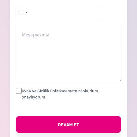
Mesaj
KVKK ve Gizlilik Politikası
metnini okudum,
onaylıyorum.
DEVAM ET