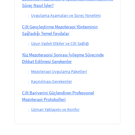
Süreç Nasıl İşler?
›
Uygulama Aşamaları ve Süreç Yönetimi
Cilt Gençleştirme Mezoterapi Yönteminin
Sağladığı Temel Faydalar
›
Uzun Vadeli Etkiler ve Cilt Sağlığı
Yüz Mezoterapisi Sonrası İyileşme Sürecinde
Dikkat Edilmesi Gerekenler
›
Mezoterapi Uygulama Paketleri
›
Kaçınılması Gerekenler
Cilt Bariyerini Güçlendiren Profesyonel
Mezoterapi Protokolleri
›
Uzman Yaklaşımı ve Konfor