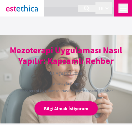
section Service {
}
TR
Mezoterapi Uygulaması Nasıl
Yapılır: Kapsamlı Rehber
01 Ağustos 2026
Anasayfa
›
Blog
›
Mezoterapi Uygulaması Nasıl Yapılır: Kapsamlı Rehber
Bilgi Almak İstiyorum