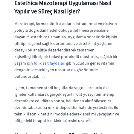
Estethica Mezoterapi Uygulaması Nasıl
Yapılır ve Süreç Nasıl İşler?
Mezoterapi, farmakolojik ajanların intradermal enjeksiyon
yoluyla doğrudan hedef dokuya iletilmesi prensibine
3
dayanır
. estethica uzmanları, uygulama öncesinde kişinin
cilt tipini, genel sağlık durumunu ve estetik ihtiyaçlarını
detaylı bir analizle değerlendirerek tamamen
kişiselleştirilmiş bir tedavi protokolü oluşturur., sağlıklı bir
yaşam için
folik asit faydaları
gibi vücudun genel vitamin
dengesini destekleyen unsurlar da göz önünde
bulundurulabilir.
İşlem, tamamen steril koşullarda ve çok ince uçlu özel
iğneler kullanılarak gerçekleştirilir. Cilt yüzeyi temizlenip
dezenfekte edildikten sonra, belirlenen aktif bileşenler
dermis tabakasına mikro-depozitler halinde yerleştirilir. Bu
teknik, ilacın kinetiğini modüle ederek emilimi yavaşlatır ve
3
bölgedeki terapötik etkinin süresini uzatır
.