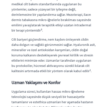
medikal cilt bakımı standartlarında uygulanan bu
yöntemler, sadece yüzeysel bir iyileşme değil,
derinlemesine bir yapılandırma sağlar. Mezoterapi, ilacın
dermis tabakasına mikro-iğnelerle bırakılması sayesinde
emilimi yavaşlatarak terapötik etkiyi uzatan intradermal
3
bir terapi yöntemidir
.
Cilt bariyeri güçlendirme, nem kaybını önleyerek cildin
daha dolgun ve sağlıklı görünmesini sağlar. Hyaluronik asit,
mineraller ve özel antioksidan karışımları, cildin doğal
koruma kalkanını destekleyerek çevresel kirlilik ve stresin
etkilerini minimize eder. Uzmanlar tarafından uygulanan
bu protokoller, hücresel aktivasyonu sürekli kılarak cilt
1
kalitesini artırmada etkili bir yöntem olarak kabul edilir
.
Uzman Yaklaşımı ve Konfor
Uygulama süreci, kullanılan hassas mikro-iğneleme
teknolojisi sayesinde düşük seviyeli bir hassasiyetle
tamamlanır ve estethica uzmanları her aşamada hastanın