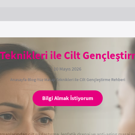
Teknikleri ile Cilt Gençleşt
10 Mayıs 2026
Anasayfa
›
Blog
›
Yüz Masajı Teknikleri ile Cilt Gençleştirme Rehberi
Bilgi Almak İstiyorum
 uzmanlarından cilt sıkılaştırma, lenfatik drenaj ve anti-aging masaj sı