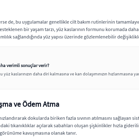
terse de, bu uygulamalar genellikle cilt bakım rutinlerinin tamamlayıcı
esteklenen bir yaşam tarzı, yüz kaslarının formunu korumada daha hız
amlılık sağlandığında yüz yapısı üzerinde gözlemlenebilir değişiklik
a verimli sonuçlar verir?
 yüz kaslarınızın daha diri kalmasına ve kan dolaşımınızın hızlanmasına yar
ılaşma ve Ödem Atma
hızlandırarak dokularda biriken fazla sıvının atılmasını sağlayan sis
daki tıkanıklıklar açılarak sabahları oluşan şişkinlikler hızla gideri
r görünüme kavuşmasına olanak tanır.