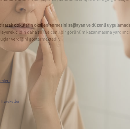
andırarak dokuların oksijenlenmesini sağlayan ve düzenli uygulamada y
eyerek cildin daha sıkı ve canlı bir görünüm kazanmasına yardımcı
uçlar verdiğini göstermektedir.
emleri
 Hareketleri