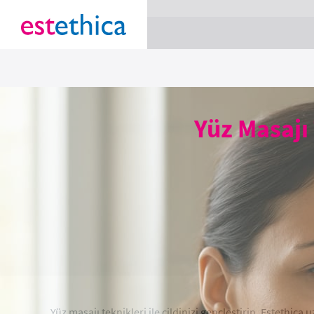
section Service {
}
Yüz Masajı 
Yüz masajı teknikleri ile cildinizi gençleştirin. Estethica