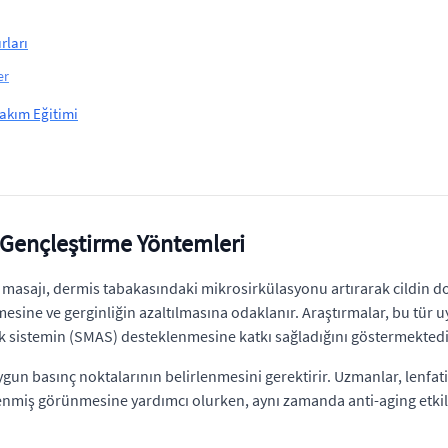
rları
er
Bakım Eğitimi
lt Gençleştirme Yöntemleri
üz masajı, dermis tabakasındaki mikrosirkülasyonu artırarak cildin d
esine ve gerginliğin azaltılmasına odaklanır. Araştırmalar, bu tür 
ik sistemin (SMAS) desteklenmesine katkı sağladığını göstermekted
ygun basınç noktalarının belirlenmesini gerektirir. Uzmanlar, lenfat
nlenmiş görünmesine yardımcı olurken, aynı zamanda anti-aging etkiler