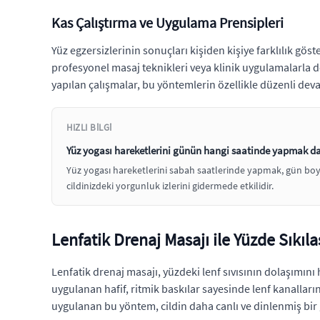
Kas Çalıştırma ve Uygulama Prensipleri
Yüz egzersizlerinin sonuçları kişiden kişiye farklılık gös
profesyonel masaj teknikleri veya klinik uygulamalarla d
yapılan çalışmalar, bu yöntemlerin özellikle düzenli dev
HIZLI BILGI
Yüz yogası hareketlerini günün hangi saatinde yapmak dah
Yüz yogası hareketlerini sabah saatlerinde yapmak, gün boyu
cildinizdeki yorgunluk izlerini gidermede etkilidir.
Lenfatik Drenaj Masajı ile Yüzde Sık
Lenfatik drenaj masajı, yüzdeki lenf sıvısının dolaşımını 
uygulanan hafif, ritmik baskılar sayesinde lenf kanalların
uygulanan bu yöntem, cildin daha canlı ve dinlenmiş bi