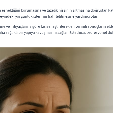
in esnekliğini korumasına ve tazelik hissinin artmasına doğrudan ka
zeyindeki yorgunluk izlerinin hafifletilmesine yardımcı olur.
ine ve ihtiyaçlarına göre kişiselleştirilerek en verimli sonuçların e
aha sağlıklı bir yapıya kavuşmasını sağlar. Estethica, profesyonel dok