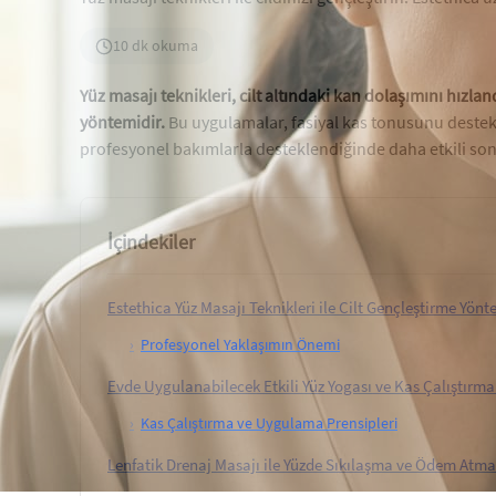
10 dk okuma
Yüz masajı teknikleri, cilt altındaki kan dolaşımını hızl
yöntemidir.
Bu uygulamalar, fasiyal kas tonusunu destekl
profesyonel bakımlarla desteklendiğinde daha etkili son
İçindekiler
Estethica Yüz Masajı Teknikleri ile Cilt Gençleştirme Yönt
›
Profesyonel Yaklaşımın Önemi
Evde Uygulanabilecek Etkili Yüz Yogası ve Kas Çalıştırma
›
Kas Çalıştırma ve Uygulama Prensipleri
Lenfatik Drenaj Masajı ile Yüzde Sıkılaşma ve Ödem Atma