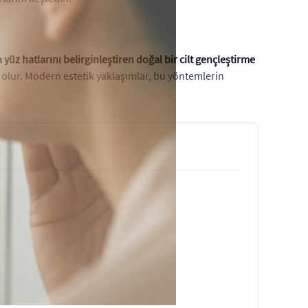
üz hatlarını belirginleştiren doğal bir cilt gençleştirme
 olur. Modern estetik yaklaşımlar, bu yöntemlerin