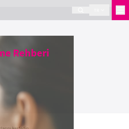
TR
irme Rehberi
rlarını keşfedin.