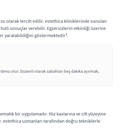
sı olarak tercih edilir. estethica kliniklerinde sunulan
lı sonuçlar verebilir. Egzersizlerin etkinliği üzerine
1
ler yaratabildiğini göstermektedir
.
dımcı olur. Düzenli olarak sabahları beş dakika ayırmak,
tematik bir uygulamadır. Yüz kaslarına ve cilt yüzeyine
lir. estethica uzmanları tarafından doğru tekniklerle