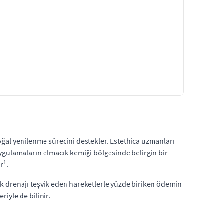
oğal yenilenme sürecini destekler. Estethica uzmanları
uygulamaların elmacık kemiği bölgesinde belirgin bir
1
ir
.
ik drenajı teşvik eden hareketlerle yüzde biriken ödemin
iyle de bilinir.