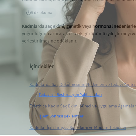
9 dk okuma
Kadınlarda saç ekimi, genetik veya hormonal nedenlerle 
yoğunluğunu artırarak estetik görünümü iyileştirmeyi ve 
yerleştirilmesine odaklanır.
İçindekiler
Kadınlarda Saç Dökülmesinin Nedenleri ve Tedavi Yöntem
›
Tedavi ve Restorasyon Yaklaşımları
Estethica Kadın Saç Ekimi Süreci ve Uygulama Aşamalar
›
İşlem Sonrası Beklentiler
Kadınlar İçin Tıraşsız Saç Ekimi ve Modern Teknikler