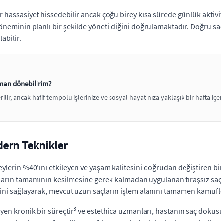
ir hassasiyet hissedebilir ancak çoğu birey kısa sürede günlük aktivi
döneminin planlı bir şekilde yönetildiğini doğrulamaktadır. Doğru sa
abilir.
man dönebilirim?
lir, ancak hafif tempolu işlerinize ve sosyal hayatınıza yaklaşık bir hafta iç
dern Teknikler
eylerin %40'ını etkileyen ve yaşam kalitesini doğrudan değiştiren 
çların tamamının kesilmesine gerek kalmadan uygulanan tıraşsız saç
sini sağlayarak, mevcut uzun saçların işlem alanını tamamen kamufl
3
yen kronik bir süreçtir
ve estethica uzmanları, hastanın saç dokus