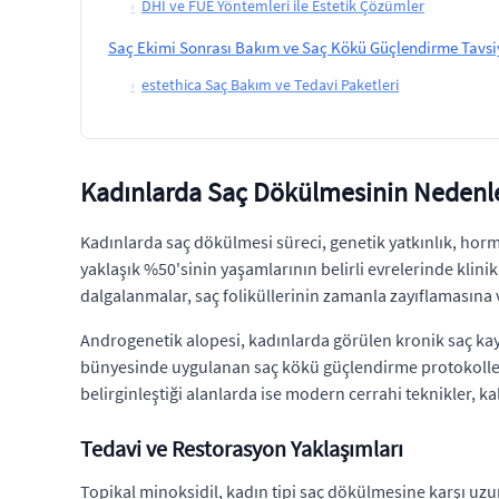
›
DHI ve FUE Yöntemleri ile Estetik Çözümler
Saç Ekimi Sonrası Bakım ve Saç Kökü Güçlendirme Tavsiy
›
estethica Saç Bakım ve Tedavi Paketleri
Kadınlarda Saç Dökülmesinin Nedenle
Kadınlarda saç dökülmesi süreci, genetik yatkınlık, hormo
yaklaşık %50'sinin yaşamlarının belirli evrelerinde klin
dalgalanmalar, saç foliküllerinin zamanla zayıflaması
Androgenetik alopesi, kadınlarda görülen kronik saç kay
bünyesinde uygulanan saç kökü güçlendirme protokolleri,
belirginleştiği alanlarda ise modern cerrahi teknikler, kal
Tedavi ve Restorasyon Yaklaşımları
Topikal minoksidil, kadın tipi saç dökülmesine karşı uzu