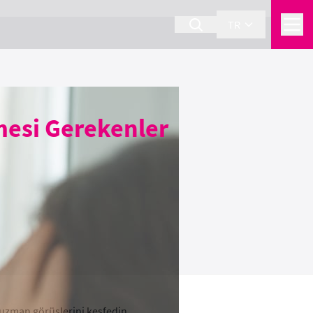
TR
mesi Gerekenler
 uzman görüşlerini keşfedin.