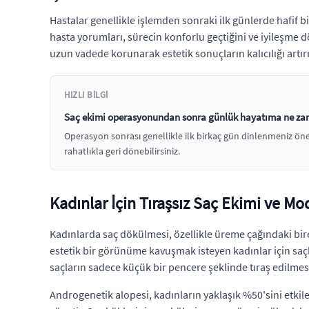
Hastalar genellikle işlemden sonraki ilk günlerde hafif b
hasta yorumları, sürecin konforlu geçtiğini ve iyileşme 
uzun vadede korunarak estetik sonuçların kalıcılığı artırıl
HIZLI BILGI
Saç ekimi operasyonundan sonra günlük hayatıma ne za
Operasyon sonrası genellikle ilk birkaç gün dinlenmeniz öneri
rahatlıkla geri dönebilirsiniz.
Kadınlar İçin Tıraşsız Saç Ekimi ve Mo
Kadınlarda saç dökülmesi, özellikle üreme çağındaki bir
estetik bir görünüme kavuşmak isteyen kadınlar için sa
saçların sadece küçük bir pencere şeklinde tıraş edilme
Androgenetik alopesi, kadınların yaklaşık %50'sini etkile