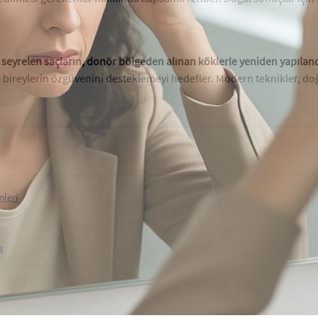
seyrelen saçların, donör bölgeden alınan köklerle yeniden yapılandı
bireylerin özgüvenini desteklemeyi hedefler. Modern teknikler, doğa
leri
ı