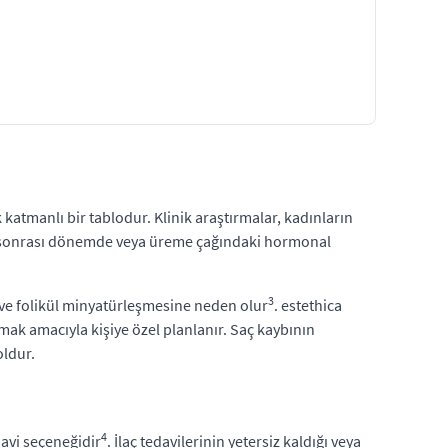
katmanlı bir tablodur. Klinik araştırmalar, kadınların
sonrası dönemde veya üreme çağındaki hormonal
3
 ve folikül minyatürleşmesine neden olur
. estethica
ak amacıyla kişiye özel planlanır. Saç kaybının
oldur.
4
davi seçeneğidir
. İlaç tedavilerinin yetersiz kaldığı veya