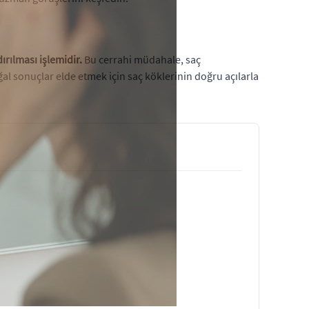
rılması işlemidir.
Bu cerrahi müdahale, saç
l sonuçlar elde etmek için saç köklerinin doğru açılarla