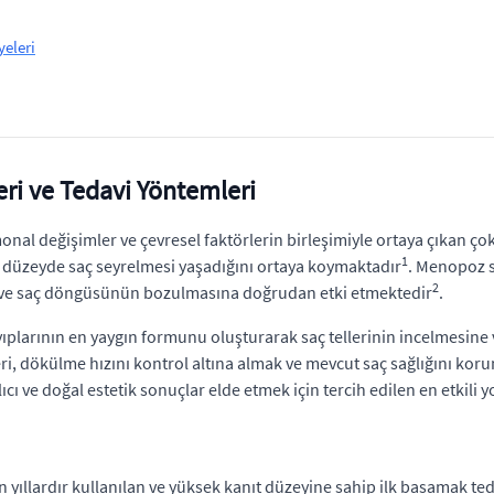
eleri
ri ve Tedavi Yöntemleri
nal değişimler ve çevresel faktörlerin birleşimiyle ortaya çıkan çok 
1
ik düzeyde saç seyrelmesi yaşadığını ortaya koymaktadır
. Menopoz 
2
na ve saç döngüsünün bozulmasına doğrudan etki etmektedir
.
ıplarının en yaygın formunu oluşturarak saç tellerinin incelmesine
 dökülme hızını kontrol altına almak ve mevcut saç sağlığını korum
ıcı ve doğal estetik sonuçlar elde etmek için tercih edilen en etkili y
n yıllardır kullanılan ve yüksek kanıt düzeyine sahip ilk basamak te