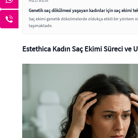
HIZLI BILGI
Genetik saç dökülmesi yaşayan kadınlar için saç ekimi te
Saç ekimi genetik dökülmelerde oldukça etkili bir yöntem ol
taşımaktadır.
Estethica Kadın Saç Ekimi Süreci ve