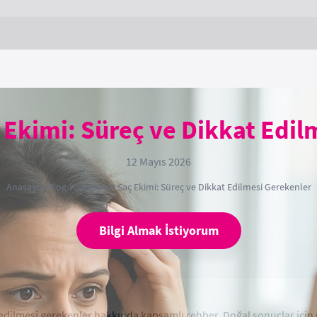
 Ekimi: Süreç ve Dikkat Edil
12 Mayıs 2026
Anasayfa
›
Blog
›
Kadınlarda Saç Ekimi: Süreç ve Dikkat Edilmesi Gerekenler
Bilgi Almak İstiyorum
 edilmesi gerekenler hakkında kapsamlı rehber. Doğal sonuçlar için