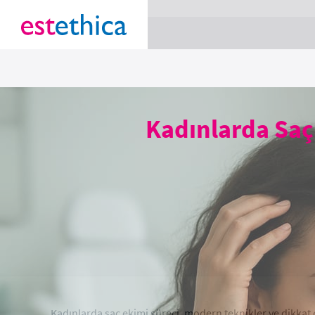
section Service {
}
Kadınlarda Saç
Kadınlarda saç ekimi süreci, modern teknikler ve dikkat