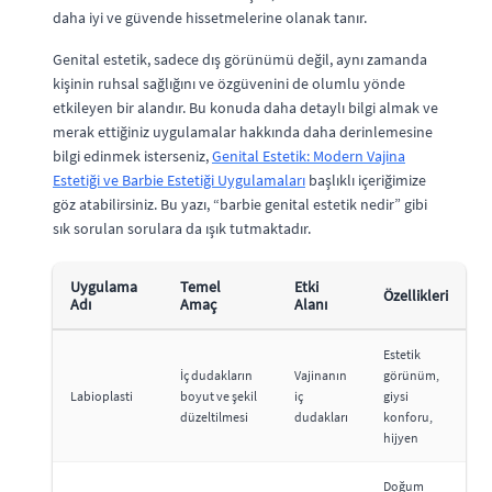
daha iyi ve güvende hissetmelerine olanak tanır.
Genital estetik, sadece dış görünümü değil, aynı zamanda
kişinin ruhsal sağlığını ve özgüvenini de olumlu yönde
etkileyen bir alandır. Bu konuda daha detaylı bilgi almak ve
merak ettiğiniz uygulamalar hakkında daha derinlemesine
bilgi edinmek isterseniz,
Genital Estetik: Modern Vajina
Estetiği ve Barbie Estetiği Uygulamaları
başlıklı içeriğimize
göz atabilirsiniz. Bu yazı, “barbie genital estetik nedir” gibi
sık sorulan sorulara da ışık tutmaktadır.
Uygulama
Temel
Etki
Özellikleri
Adı
Amaç
Alanı
Estetik
İç dudakların
Vajinanın
görünüm,
Labioplasti
boyut ve şekil
iç
giysi
düzeltilmesi
dudakları
konforu,
hijyen
Doğum