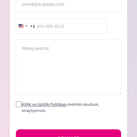
+1
United
States
+1
Mesaj
KVKK ve Gizlilik Politikası
metnini okudum,
onaylıyorum.