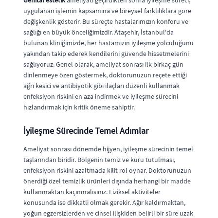
Genital estetik
ameliyatı geçirdikten sonra iyileşme süreci,
uygulanan işlemin kapsamına ve bireysel farklılıklara göre
değişkenlik gösterir. Bu süreçte hastalarımızın konforu ve
sağlığı en büyük önceliğimizdir. Ataşehir, İstanbul'da
bulunan kliniğimizde, her hastamızın iyileşme yolculuğunu
yakından takip ederek kendilerini güvende hissetmelerini
sağlıyoruz. Genel olarak, ameliyat sonrası ilk birkaç gün
dinlenmeye özen göstermek, doktorunuzun reçete ettiği
ağrı kesici ve antibiyotik gibi ilaçları düzenli kullanmak
enfeksiyon riskini en aza indirmek ve iyileşme sürecini
hızlandırmak için kritik öneme sahiptir.
İyileşme Sürecinde Temel Adımlar
Ameliyat sonrası dönemde hijyen, iyileşme sürecinin temel
taşlarından biridir. Bölgenin temiz ve kuru tutulması,
enfeksiyon riskini azaltmada kilit rol oynar. Doktorunuzun
önerdiği özel temizlik ürünleri dışında herhangi bir madde
kullanmaktan kaçınmalısınız. Fiziksel aktiviteler
konusunda ise dikkatli olmak gerekir. Ağır kaldırmaktan,
yoğun egzersizlerden ve cinsel ilişkiden belirli bir süre uzak