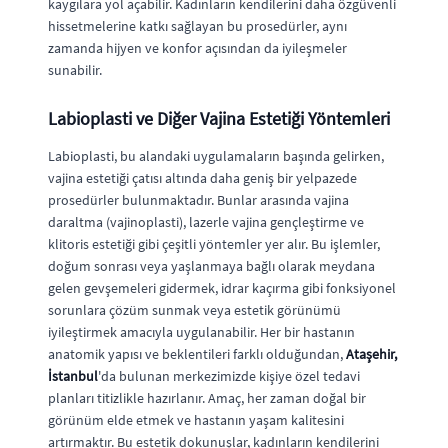
kaygılara yol açabilir. Kadınların kendilerini daha özgüvenli
hissetmelerine katkı sağlayan bu prosedürler, aynı
zamanda hijyen ve konfor açısından da iyileşmeler
sunabilir.
Labioplasti ve Diğer Vajina Estetiği Yöntemleri
Labioplasti, bu alandaki uygulamaların başında gelirken,
vajina estetiği çatısı altında daha geniş bir yelpazede
prosedürler bulunmaktadır. Bunlar arasında vajina
daraltma (vajinoplasti), lazerle vajina gençleştirme ve
klitoris estetiği gibi çeşitli yöntemler yer alır. Bu işlemler,
doğum sonrası veya yaşlanmaya bağlı olarak meydana
gelen gevşemeleri gidermek, idrar kaçırma gibi fonksiyonel
sorunlara çözüm sunmak veya estetik görünümü
iyileştirmek amacıyla uygulanabilir. Her bir hastanın
anatomik yapısı ve beklentileri farklı olduğundan,
Ataşehir,
İstanbul
'da bulunan merkezimizde kişiye özel tedavi
planları titizlikle hazırlanır. Amaç, her zaman doğal bir
görünüm elde etmek ve hastanın yaşam kalitesini
artırmaktır. Bu estetik dokunuşlar, kadınların kendilerini