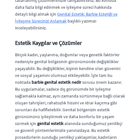
tasarlanmış çözümlerimizle tanışabilirsiniz. Bu konuda
daha fazla bilgi edinmek ve iyileşme süreci hakkında
detaylı bilgi almak için
Genital Estetik: Barbie Estetiği ve
İyileşme Sürecinizi Anlamak
başlıklı yazımızı
inceleyebilirsiniz.
Estetik Kaygılar ve Çözümler
Birçok kadın, yaşlanma, doğumlar veya genetik faktörler
nedeniyle genital bölgesinin görünümünde değişiklikler
yaşayabilir. Bu değişiklikler, kişinin kendine olan güvenini
ve sosyal yaşamını olumsuz etkileyebilir. İşte tam bu
noktada
barbie genital estetik nedir
sorusu önem kazanır.
Bu uygulamalar, sadece dış görünümde bir iyileşme
sağlamakla kalmaz, aynı zamanda sürtünmeye bağlı olarak
oluşan tahrişleri, rahatsızlık hissini ve idrar kaçırma gibi
sorunları da hafifletebilir. Genital bölgenizin estetik
görünümünü iyileştirmek ve daha konforlu bir yaşam
sürmek için
genital estetik
alanında sunduğumuz yenilikçi
ve güvenli yöntemlerimizle yanınızdayız. Bu estetik
prosedürlerin sunduğu yenilikçi yaklaşımlar, kadınların