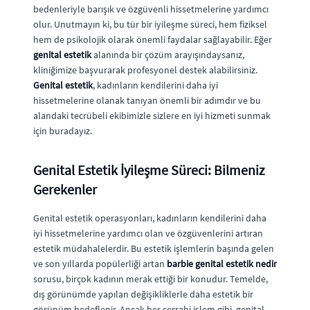
bedenleriyle barışık ve özgüvenli hissetmelerine yardımcı
olur. Unutmayın ki, bu tür bir iyileşme süreci, hem fiziksel
hem de psikolojik olarak önemli faydalar sağlayabilir. Eğer
genital estetik
alanında bir çözüm arayışındaysanız,
kliniğimize başvurarak profesyonel destek alabilirsiniz.
Genital estetik
, kadınların kendilerini daha iyi
hissetmelerine olanak tanıyan önemli bir adımdır ve bu
alandaki tecrübeli ekibimizle sizlere en iyi hizmeti sunmak
için buradayız.
Genital Estetik İyileşme Süreci: Bilmeniz
Gerekenler
Genital estetik operasyonları, kadınların kendilerini daha
iyi hissetmelerine yardımcı olan ve özgüvenlerini artıran
estetik müdahalelerdir. Bu estetik işlemlerin başında gelen
ve son yıllarda popülerliği artan
barbie genital estetik nedir
sorusu, birçok kadının merak ettiği bir konudur. Temelde,
dış görünümde yapılan değişikliklerle daha estetik bir
görünüm hedeflenir. Ancak her cerrahi işlem gibi, genital