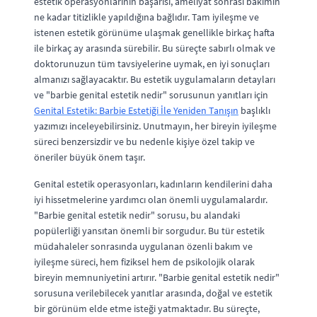
estetik operasyonlarının başarısı, ameliyat sonrası bakımın
ne kadar titizlikle yapıldığına bağlıdır. Tam iyileşme ve
istenen estetik görünüme ulaşmak genellikle birkaç hafta
ile birkaç ay arasında sürebilir. Bu süreçte sabırlı olmak ve
doktorunuzun tüm tavsiyelerine uymak, en iyi sonuçları
almanızı sağlayacaktır. Bu estetik uygulamaların detayları
ve "barbie genital estetik nedir" sorusunun yanıtları için
Genital Estetik: Barbie Estetiği İle Yeniden Tanışın
başlıklı
yazımızı inceleyebilirsiniz. Unutmayın, her bireyin iyileşme
süreci benzersizdir ve bu nedenle kişiye özel takip ve
öneriler büyük önem taşır.
Genital estetik operasyonları, kadınların kendilerini daha
iyi hissetmelerine yardımcı olan önemli uygulamalardır.
"Barbie genital estetik nedir" sorusu, bu alandaki
popülerliği yansıtan önemli bir sorgudur. Bu tür estetik
müdahaleler sonrasında uygulanan özenli bakım ve
iyileşme süreci, hem fiziksel hem de psikolojik olarak
bireyin memnuniyetini artırır. "Barbie genital estetik nedir"
sorusuna verilebilecek yanıtlar arasında, doğal ve estetik
bir görünüm elde etme isteği yatmaktadır. Bu süreçte,