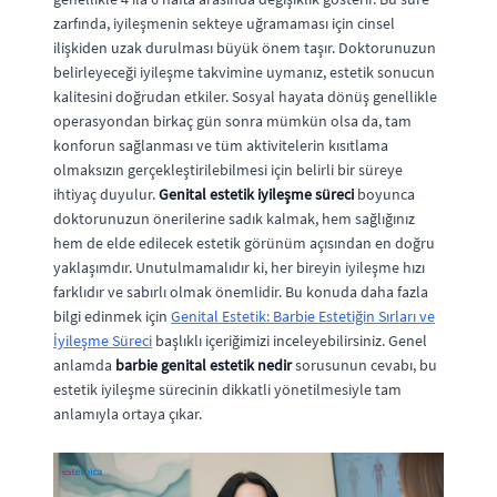
zarfında, iyileşmenin sekteye uğramaması için cinsel
ilişkiden uzak durulması büyük önem taşır. Doktorunuzun
belirleyeceği iyileşme takvimine uymanız, estetik sonucun
kalitesini doğrudan etkiler. Sosyal hayata dönüş genellikle
operasyondan birkaç gün sonra mümkün olsa da, tam
konforun sağlanması ve tüm aktivitelerin kısıtlama
olmaksızın gerçekleştirilebilmesi için belirli bir süreye
ihtiyaç duyulur.
Genital estetik iyileşme süreci
boyunca
doktorunuzun önerilerine sadık kalmak, hem sağlığınız
hem de elde edilecek estetik görünüm açısından en doğru
yaklaşımdır. Unutulmamalıdır ki, her bireyin iyileşme hızı
farklıdır ve sabırlı olmak önemlidir. Bu konuda daha fazla
bilgi edinmek için
Genital Estetik: Barbie Estetiğin Sırları ve
İyileşme Süreci
başlıklı içeriğimizi inceleyebilirsiniz. Genel
anlamda
barbie genital estetik nedir
sorusunun cevabı, bu
estetik iyileşme sürecinin dikkatli yönetilmesiyle tam
anlamıyla ortaya çıkar.