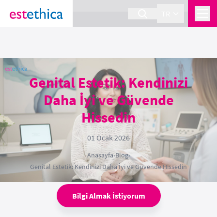
section Service {
}
TR
Genital Estetik: Kendinizi
Daha İyi ve Güvende
Hissedin
01 Ocak 2026
Anasayfa
›
Blog
›
Genital Estetik: Kendinizi Daha İyi ve Güvende Hissedin
Bilgi Almak İstiyorum