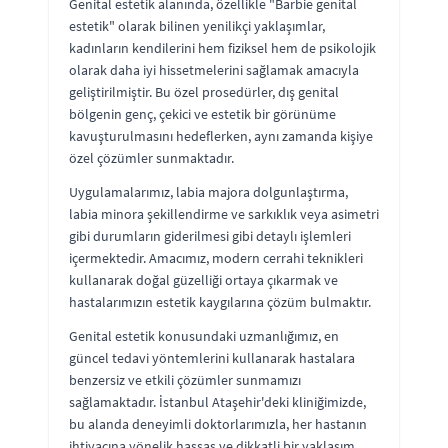
Genital estetik alanında, özellikle "Barbie genital
estetik" olarak bilinen yenilikçi yaklaşımlar,
kadınların kendilerini hem fiziksel hem de psikolojik
olarak daha iyi hissetmelerini sağlamak amacıyla
geliştirilmiştir. Bu özel prosedürler, dış genital
bölgenin genç, çekici ve estetik bir görünüme
kavuşturulmasını hedeflerken, aynı zamanda kişiye
özel çözümler sunmaktadır.
Uygulamalarımız, labia majora dolgunlaştırma,
labia minora şekillendirme ve sarkıklık veya asimetri
gibi durumların giderilmesi gibi detaylı işlemleri
içermektedir. Amacımız, modern cerrahi teknikleri
kullanarak doğal güzelliği ortaya çıkarmak ve
hastalarımızın estetik kaygılarına çözüm bulmaktır.
Genital estetik konusundaki uzmanlığımız, en
güncel tedavi yöntemlerini kullanarak hastalara
benzersiz ve etkili çözümler sunmamızı
sağlamaktadır. İstanbul Ataşehir'deki kliniğimizde,
bu alanda deneyimli doktorlarımızla, her hastanın
ihtiyacına yönelik hassas ve dikkatli bir yaklaşım