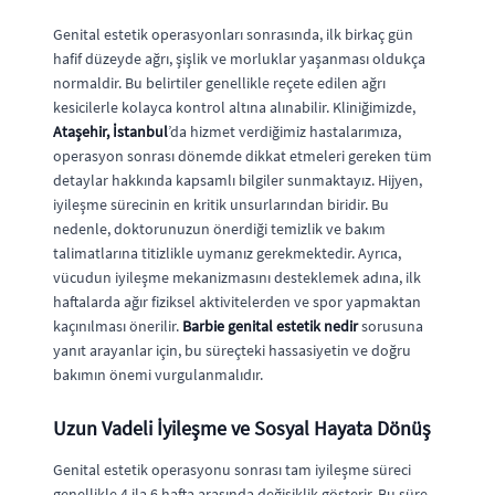
Genital estetik operasyonları sonrasında, ilk birkaç gün
hafif düzeyde ağrı, şişlik ve morluklar yaşanması oldukça
normaldir. Bu belirtiler genellikle reçete edilen ağrı
kesicilerle kolayca kontrol altına alınabilir. Kliniğimizde,
Ataşehir, İstanbul
’da hizmet verdiğimiz hastalarımıza,
operasyon sonrası dönemde dikkat etmeleri gereken tüm
detaylar hakkında kapsamlı bilgiler sunmaktayız. Hijyen,
iyileşme sürecinin en kritik unsurlarından biridir. Bu
nedenle, doktorunuzun önerdiği temizlik ve bakım
talimatlarına titizlikle uymanız gerekmektedir. Ayrıca,
vücudun iyileşme mekanizmasını desteklemek adına, ilk
haftalarda ağır fiziksel aktivitelerden ve spor yapmaktan
kaçınılması önerilir.
Barbie genital estetik nedir
sorusuna
yanıt arayanlar için, bu süreçteki hassasiyetin ve doğru
bakımın önemi vurgulanmalıdır.
Uzun Vadeli İyileşme ve Sosyal Hayata Dönüş
Genital estetik operasyonu sonrası tam iyileşme süreci
genellikle 4 ila 6 hafta arasında değişiklik gösterir. Bu süre