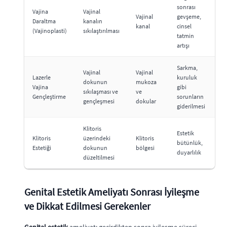
sonrası
Vajina
Vajinal
Vajinal
gevşeme,
Daraltma
kanalın
kanal
cinsel
(Vajinoplasti)
sıkılaştırılması
tatmin
artışı
Sarkma,
Vajinal
Vajinal
Lazerle
kuruluk
dokunun
mukoza
Vajina
gibi
sıkılaşması ve
ve
Gençleştirme
sorunların
gençleşmesi
dokular
giderilmesi
Klitoris
Estetik
Klitoris
üzerindeki
Klitoris
bütünlük,
Estetiği
dokunun
bölgesi
duyarlılık
düzeltilmesi
Genital Estetik Ameliyatı Sonrası İyileşme
ve Dikkat Edilmesi Gerekenler