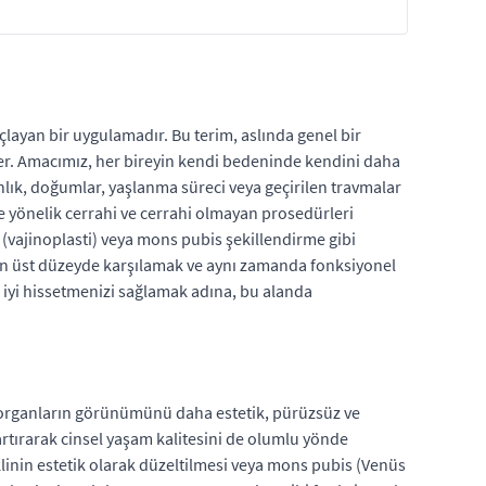
çlayan bir uygulamadır. Bu terim, aslında genel bir
der. Amacımız, her bireyin kendi bedeninde kendini daha
ınlık, doğumlar, yaşlanma süreci veya geçirilen travmalar
ye yönelik cerrahi ve cerrahi olmayan prosedürleri
e (vajinoplasti) veya mons pubis şekillendirme gibi
ni en üst düzeyde karşılamak ve aynı zamanda fonksiyonel
a iyi hissetmenizi sağlamak adına, bu alanda
al organların görünümünü daha estetik, pürüzsüz ve
tırarak cinsel yaşam kalitesini de olumlu yönde
klinin estetik olarak düzeltilmesi veya mons pubis (Venüs