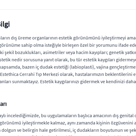
ilgi
ınların dış üreme organlarının estetik görünümünü iyileştirmeyi ama
ış görünüme sahip olma isteğiyle birleşen özel bir yorumunu ifade e
i şekil bozuklukları, asimetriler veya hacim kayıpları; genetik yatk
estetik nedir sorusuna yanıt olarak, bu tür estetik kaygıları giderme
 kapsamda, bazen iç dudak estetiği (labioplasti), vajina gençleştirm
ir Estethica Cerrahi Tıp Merkezi olarak, hastalarımızın beklentileri
lanları sunmaktayız. Estetik kaygılarınızı gidermek ve kendinizi dah
arı
taylı incelediğimizde, bu uygulamaların başlıca amacının dış genit
görünümü iyileştirmekle kalmaz, aynı zamanda kişinin özgüvenini ar
a dolgun ve belirgin hale getirilmesi, iç dudakların boyutunun ve şe