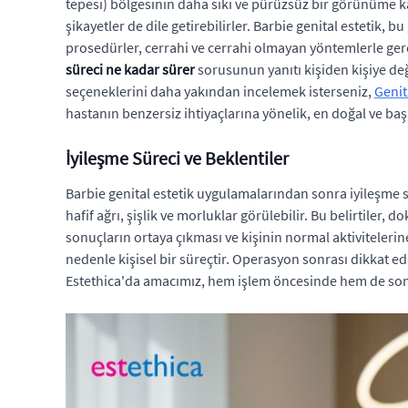
tepesi) bölgesinin daha sıkı ve pürüzsüz bir görünüme ka
şikayetler de dile getirebilirler. Barbie genital estetik
prosedürler, cerrahi ve cerrahi olmayan yöntemlerle gerçe
süreci ne kadar sürer
sorusunun yanıtı kişiden kişiye değ
seçeneklerini daha yakından incelemek isterseniz,
Genit
hastanın benzersiz ihtiyaçlarına yönelik, en doğal ve başa
İyileşme Süreci ve Beklentiler
Barbie genital estetik uygulamalarından sonra iyileşme s
hafif ağrı, şişlik ve morluklar görülebilir. Bu belirtiler,
sonuçların ortaya çıkması ve kişinin normal aktiviteleri
nedenle kişisel bir süreçtir. Operasyon sonrası dikkat e
Estethica'da amacımız, hem işlem öncesinde hem de son