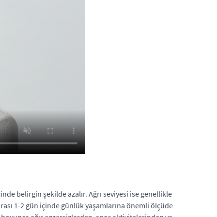
de belirgin şekilde azalır. Ağrı seviyesi ise genellikle
 sonrası 1-2 gün içinde günlük yaşamlarına önemli ölçüde
boyunca ağır egzersizlerden, spor aktivitelerinden ve