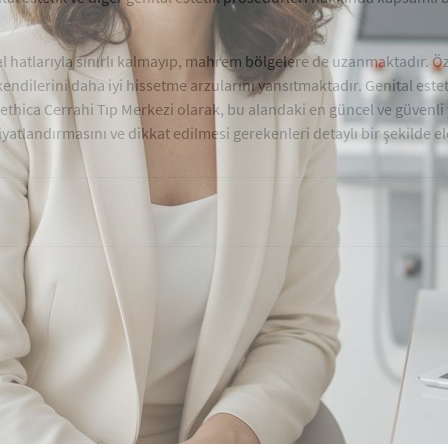
atlarıyla sınırlı kalmayıp, mahrem bölgelere de uzanmaktadır. Özell
 kendilerini daha iyi hissetme arzularını yansıtmaktadır. Genital est
ethica Cerrahi Tıp Merkezi olarak, bu alandaki en güncel ve güvenli
iyatlandırmasını ve dikkat edilmesi gerekenleri detaylı bir şekilde el