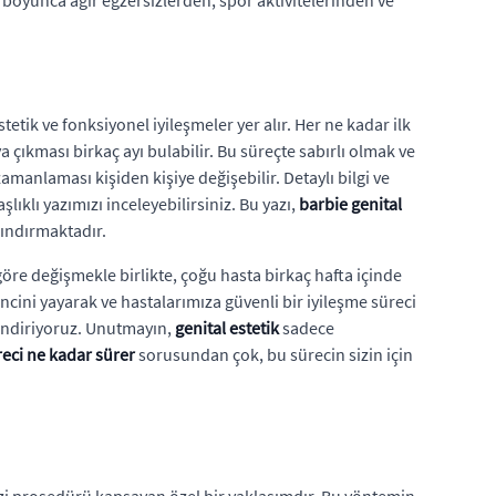
ik ve fonksiyonel iyileşmeler yer alır. Her ne kadar ilk
çıkması birkaç ayı bulabilir. Bu süreçte sabırlı olmak ve
manlaması kişiden kişiye değişebilir. Detaylı bilgi ve
lıklı yazımızı inceleyebilirsiniz. Bu yazı,
barbie genital
rındırmaktadır.
öre değişmekle birlikte, çoğu hasta birkaç hafta içinde
incini yayarak ve hastalarımıza güvenli bir iyileşme süreci
lendiriyoruz. Unutmayın,
genital estetik
sadece
reci ne kadar sürer
sorusundan çok, bu sürecin sizin için
dizi prosedürü kapsayan özel bir yaklaşımdır. Bu yöntemin