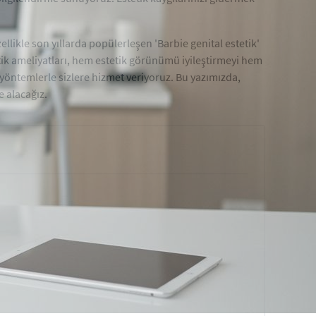
ikle son yıllarda popülerleşen 'Barbie genital estetik'
etik ameliyatları, hem estetik görünümü iyileştirmeyi hem
 yöntemlerle sizlere hizmet veriyoruz. Bu yazımızda,
e alacağız.