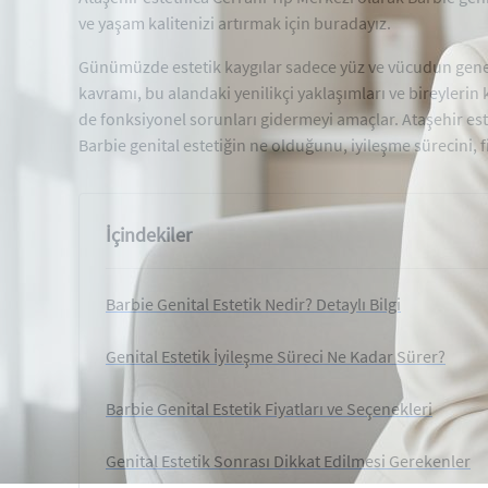
ve yaşam kalitenizi artırmak için buradayız.
Günümüzde estetik kaygılar sadece yüz ve vücudun genel h
kavramı, bu alandaki yenilikçi yaklaşımları ve bireylerin
de fonksiyonel sorunları gidermeyi amaçlar. Ataşehir est
Barbie genital estetiğin ne olduğunu, iyileşme sürecini, f
İçindekiler
Barbie Genital Estetik Nedir? Detaylı Bilgi
Genital Estetik İyileşme Süreci Ne Kadar Sürer?
Barbie Genital Estetik Fiyatları ve Seçenekleri
Genital Estetik Sonrası Dikkat Edilmesi Gerekenler