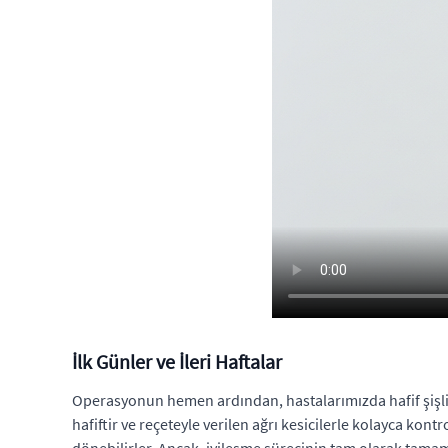
İlk Günler ve İleri Haftalar
Operasyonun hemen ardından, hastalarımızda hafif şişlikler
hafiftir ve reçeteyle verilen ağrı kesicilerle kolayca ko
dönebilirler. Ancak, iyileşme sürecinin tam olarak tama