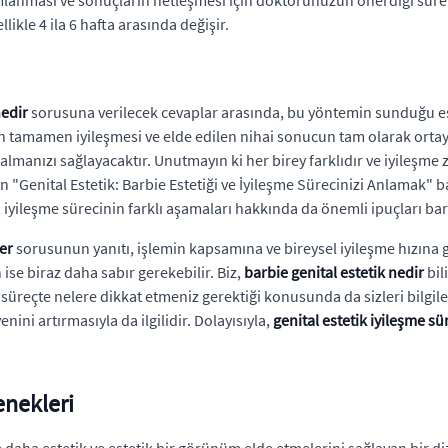
ikle 4 ila 6 hafta arasında değişir.
nedir
sorusuna verilecek cevaplar arasında, bu yöntemin sunduğu estet
n tamamen iyileşmesi ve elde edilen nihai sonucun tam olarak ortaya 
manızı sağlayacaktır. Unutmayın ki her birey farklıdır ve iyileşme za
n "Genital Estetik: Barbie Estetiği ve İyileşme Sürecinizi Anlamak" baş
iyileşme sürecinin farklı aşamaları hakkında da önemli ipuçları ba
rer
sorusunun yanıtı, işlemin kapsamına ve bireysel iyileşme hızına g
ise biraz daha sabır gerekebilir. Biz,
barbie genital estetik nedir
bil
u süreçte nelere dikkat etmeniz gerektiği konusunda da sizleri bilgi
ni artırmasıyla da ilgilidir. Dolayısıyla,
genital estetik iyileşme sü
enekleri
de daha estetik ve estetik bir görünüm elde etmelerini sağlayan bir 