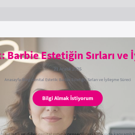
: Barbie Estetiğin Sırları ve
21 Aralık 2025
Anasayfa
›
Blog
›
Genital Estetik: Barbie Estetiğin Sırları ve İyileşme Süreci
Bilgi Almak İstiyorum
tal estetik ve diğer genital estetik prosedürleri hakkında kapsamlı 