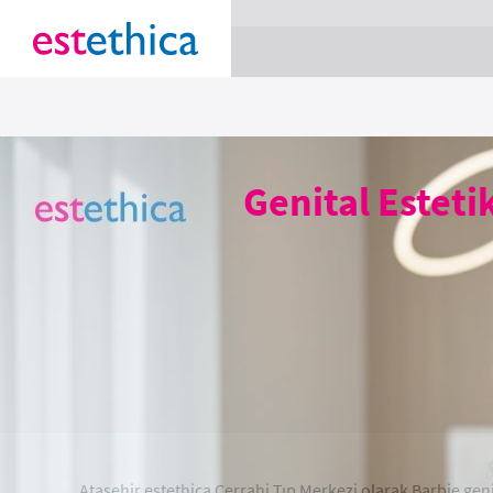
section Service {
}
Genital Estetik
Ataşehir estethica Cerrahi Tıp Merkezi olarak Barbie geni