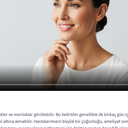
 ve morluklar görülebilir. Bu belirtiler genellikle ilk birkaç gün için
ntrol altına alınabilir. Hastalarımızın büyük bir çoğunluğu, ameliyat
mlanması ve sonuçların netleşmesi için doktorunuzun önerdiği süre 