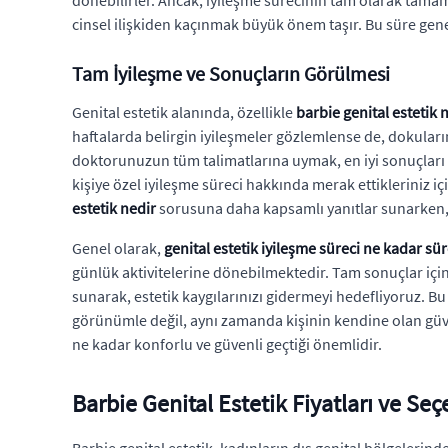
cinsel ilişkiden kaçınmak büyük önem taşır. Bu süre genell
Tam İyileşme ve Sonuçların Görülmesi
Genital estetik alanında, özellikle
barbie genital estetik 
haftalarda belirgin iyileşmeler gözlemlense de, dokuları
doktorunuzun tüm talimatlarına uymak, en iyi sonuçları al
kişiye özel iyileşme süreci hakkında merak ettikleriniz içi
estetik nedir
sorusuna daha kapsamlı yanıtlar sunarken, 
Genel olarak,
genital estetik iyileşme süreci ne kadar sü
günlük aktivitelerine dönebilmektedir. Tam sonuçlar için 
sunarak, estetik kaygılarınızı gidermeyi hedefliyoruz. B
görünümle değil, aynı zamanda kişinin kendine olan güveni
ne kadar konforlu ve güvenli geçtiği önemlidir.
Barbie Genital Estetik Fiyatları ve Seç
Barbie genital estetik, kadınların dış genital bölgelerin