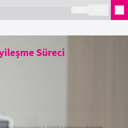
TR
 İyileşme Süreci
bilgilendirme sunuyoruz. Estetik kaygılarınızı gidermek