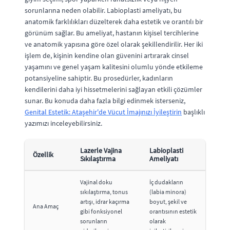
sorunlarına neden olabilir. Labioplasti ameliyatı, bu
anatomik farklılıkları düzelterek daha estetik ve orantılı bir
görünüm sağlar. Bu ameliyat, hastanın kişisel tercihlerine
ve anatomik yapısına göre özel olarak şekillendirilir. Her iki
işlem de, kişinin kendine olan güvenini artırarak cinsel
yaşamını ve genel yaşam kalitesini olumlu yönde etkileme
potansiyeline sahiptir. Bu prosedürler, kadınların
kendilerini daha iyi hissetmelerini sağlayan etkili çözümler
sunar. Bu konuda daha fazla bilgi edinmek isterseniz,
Genital Estetik: Ataşehir'de Vücut İmajınızı İyileştirin
başlıklı
yazımızı inceleyebilirsiniz.
Lazerle Vajina
Labioplasti
Özellik
Sıkılaştırma
Ameliyatı
Vajinal doku
İç dudakların
sıkılaştırma, tonus
(labia minora)
artışı, idrar kaçırma
boyut, şekil ve
Ana Amaç
gibi fonksiyonel
orantısının estetik
sorunların
olarak