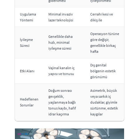
giderilmesi
iyileştirilmesi
Uygulama
Minimal invaziv
Cerrahi kesi ve
Yöntemi
lazer teknolojisi
dikiş ile
Operasyon türüne
Genellikle daha
İyileşme
göre değişir,
hızlı, minimal
Süreci
genellikle birkaç
iyileşme süresi
hafta
Dış genital
Vajinal kanalın iç
Etki Alanı
bölgenin estetik
yapısı ve tonusu
görünümü
Doğum sonrası
Asimetrik, büyük
gevşeklik,
veya sarkık iç
Hedeflenen
yaşlanmaya bağlı
dudaklar, giyimle
Sorunlar
tonus kaybı, hafif
sürtünme, estetik
idrar kaçırma
kaygılar