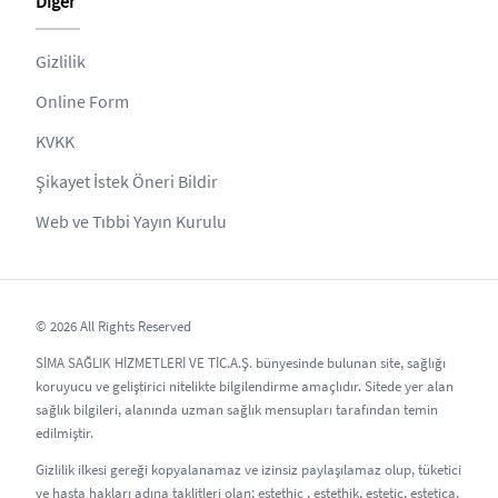
Diğer
Gizlilik
Online Form
KVKK
Şikayet İstek Öneri Bildir
Web ve Tıbbi Yayın Kurulu
© 2026 All Rights Reserved
SİMA SAĞLIK HİZMETLERİ VE TİC.A.Ş. bünyesinde bulunan site, sağlığı
koruyucu ve geliştirici nitelikte bilgilendirme amaçlıdır. Sitede yer alan
sağlık bilgileri, alanında uzman sağlık mensupları tarafından temin
edilmiştir.
Gizlilik ilkesi gereği kopyalanamaz ve izinsiz paylaşılamaz olup, tüketici
ve hasta hakları adına taklitleri olan; estethic , estethik, estetic, estetica,