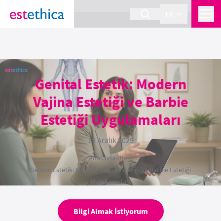
section Service {
}
TR
Genital Estetik: Modern
Vajina Estetiği ve Barbie
Estetiği Uygulamaları
15 Aralık 2025
Anasayfa
›
Blog
›
Genital Estetik: Modern Vajina Estetiği ve Barbie Estetiği
Uygulamaları
Bilgi Almak İstiyorum