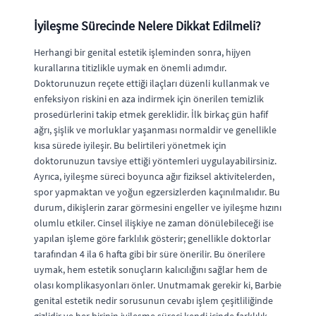
İyileşme Sürecinde Nelere Dikkat Edilmeli?
Herhangi bir genital estetik işleminden sonra, hijyen
kurallarına titizlikle uymak en önemli adımdır.
Doktorunuzun reçete ettiği ilaçları düzenli kullanmak ve
enfeksiyon riskini en aza indirmek için önerilen temizlik
prosedürlerini takip etmek gereklidir. İlk birkaç gün hafif
ağrı, şişlik ve morluklar yaşanması normaldir ve genellikle
kısa sürede iyileşir. Bu belirtileri yönetmek için
doktorunuzun tavsiye ettiği yöntemleri uygulayabilirsiniz.
Ayrıca, iyileşme süreci boyunca ağır fiziksel aktivitelerden,
spor yapmaktan ve yoğun egzersizlerden kaçınılmalıdır. Bu
durum, dikişlerin zarar görmesini engeller ve iyileşme hızını
olumlu etkiler. Cinsel ilişkiye ne zaman dönülebileceği ise
yapılan işleme göre farklılık gösterir; genellikle doktorlar
tarafından 4 ila 6 hafta gibi bir süre önerilir. Bu önerilere
uymak, hem estetik sonuçların kalıcılığını sağlar hem de
olası komplikasyonları önler. Unutmamak gerekir ki, Barbie
genital estetik nedir sorusunun cevabı işlem çeşitliliğinde