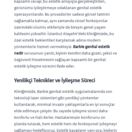
kapsamlı cevap; bu estetik anlayışla gerçekleştirilen,
görünümü iyileştirmeye odaklanan genital estetik
operasyonlarıdır. Bu prosedürler sadece görsel tatmini
sağlamakla kalmaz, aynı zamanda cinsel fonksiyonlar
üzerindeki olumlu etkileriyle de bireyin genel yaşam
kalitesini yükseltir. İstanbul Ataşehir'deki kliniğimizde, bu
özel estetik beklentileri karşılamak adına modern
yöntemlerle hizmet vermekteyiz.
Barbie genital estetik
nedir
sorusunun yanıtı, kişinin kendini daha güzel, çekici ve
özgüvenli hissetmesini sağlayan kapsamlı bir genital
estetik iyileşme sürecini ifade eder.
Yenilikçi Teknikler ve İyileşme Süreci
Kliniğimizde, Barbie genital estetik uygulamalarında son
teknoloji lazer sistemleri gibi yenilikçi yöntemler
kullanılarak, minimal invaziv yaklaşımlarla en iyi sonuçlar
elde edilmeye çalışılır. Bu sayede iyileşme süreci daha
konforlu ve hızlı ilerler. Hastalarımızın konforunu ön
planda tutarak, hem estetik hem de fonksiyonel iyileşmeyi
sağlamayı hedefliyoruz. Estetik kaygıların yanı sıra, kişilerin