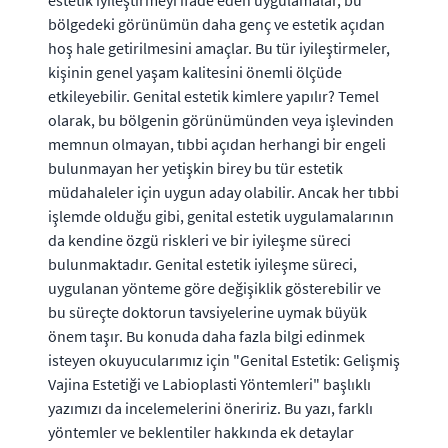
estetik iyileştirmeyi ifade eden uygulamalar, bu
bölgedeki görünümün daha genç ve estetik açıdan
hoş hale getirilmesini amaçlar. Bu tür iyileştirmeler,
kişinin genel yaşam kalitesini önemli ölçüde
etkileyebilir. Genital estetik kimlere yapılır? Temel
olarak, bu bölgenin görünümünden veya işlevinden
memnun olmayan, tıbbi açıdan herhangi bir engeli
bulunmayan her yetişkin birey bu tür estetik
müdahaleler için uygun aday olabilir. Ancak her tıbbi
işlemde olduğu gibi, genital estetik uygulamalarının
da kendine özgü riskleri ve bir iyileşme süreci
bulunmaktadır. Genital estetik iyileşme süreci,
uygulanan yönteme göre değişiklik gösterebilir ve
bu süreçte doktorun tavsiyelerine uymak büyük
önem taşır. Bu konuda daha fazla bilgi edinmek
isteyen okuyucularımız için "Genital Estetik: Gelişmiş
Vajina Estetiği ve Labioplasti Yöntemleri" başlıklı
yazımızı da incelemelerini öneririz. Bu yazı, farklı
yöntemler ve beklentiler hakkında ek detaylar