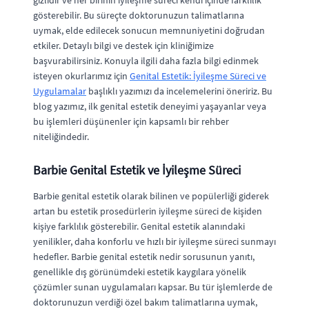
gizlidir ve her birinin iyileşme süreci kendi içinde farklılık
gösterebilir. Bu süreçte doktorunuzun talimatlarına
uymak, elde edilecek sonucun memnuniyetini doğrudan
etkiler. Detaylı bilgi ve destek için kliniğimize
başvurabilirsiniz. Konuyla ilgili daha fazla bilgi edinmek
isteyen okurlarımız için
Genital Estetik: İyileşme Süreci ve
Uygulamalar
başlıklı yazımızı da incelemelerini öneririz. Bu
blog yazımız, ilk genital estetik deneyimi yaşayanlar veya
bu işlemleri düşünenler için kapsamlı bir rehber
niteliğindedir.
Barbie Genital Estetik ve İyileşme Süreci
Barbie genital estetik olarak bilinen ve popülerliği giderek
artan bu estetik prosedürlerin iyileşme süreci de kişiden
kişiye farklılık gösterebilir. Genital estetik alanındaki
yenilikler, daha konforlu ve hızlı bir iyileşme süreci sunmayı
hedefler. Barbie genital estetik nedir sorusunun yanıtı,
genellikle dış görünümdeki estetik kaygılara yönelik
çözümler sunan uygulamaları kapsar. Bu tür işlemlerde de
doktorunuzun verdiği özel bakım talimatlarına uymak,