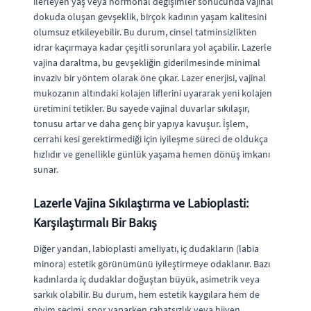
ilerleyen yaş veya hormonal değişimler sonucunda vajinal
dokuda oluşan gevşeklik, birçok kadının yaşam kalitesini
olumsuz etkileyebilir. Bu durum, cinsel tatminsizlikten
idrar kaçırmaya kadar çeşitli sorunlara yol açabilir. Lazerle
vajina daraltma, bu gevşekliğin giderilmesinde minimal
invaziv bir yöntem olarak öne çıkar. Lazer enerjisi, vajinal
mukozanın altındaki kolajen liflerini uyararak yeni kolajen
üretimini tetikler. Bu sayede vajinal duvarlar sıkılaşır,
tonusu artar ve daha genç bir yapıya kavuşur. İşlem,
cerrahi kesi gerektirmediği için iyileşme süreci de oldukça
hızlıdır ve genellikle günlük yaşama hemen dönüş imkanı
sunar.
Lazerle Vajina Sıkılaştırma ve Labioplasti:
Karşılaştırmalı Bir Bakış
Diğer yandan, labioplasti ameliyatı, iç dudakların (labia
minora) estetik görünümünü iyileştirmeye odaklanır. Bazı
kadınlarda iç dudaklar doğuştan büyük, asimetrik veya
sarkık olabilir. Bu durum, hem estetik kaygılara hem de
giyim seçimi, spor yaparken rahatsızlık veya hijyen