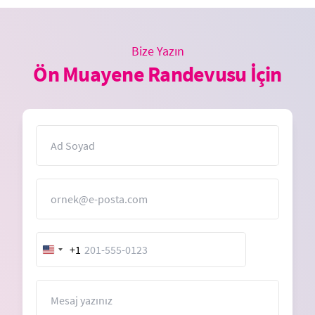
Bize Yazın
Ön Muayene Randevusu İçin
İsim
E-Posta
+1
United
States
+1
Mesaj