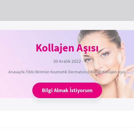
Kollajen Aşısı
30 Aralık 2022
Anasayfa
›
Tıbbi Birimler
›
Kozmetik Dermatoloji Kliniği
›
Kollajen Aşısı
Bilgi Almak İstiyorum