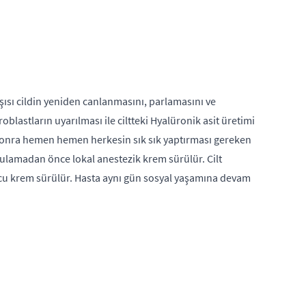
aşısı cildin yeniden canlanmasını, parlamasını ve
broblastların uyarılması ile ciltteki Hyalüronik asit üretimi
ndan sonra hemen hemen herkesin sık sık yaptırması gereken
Uygulamadan önce lokal anestezik krem sürülür. Cilt
yucu krem sürülür. Hasta aynı gün sosyal yaşamına devam