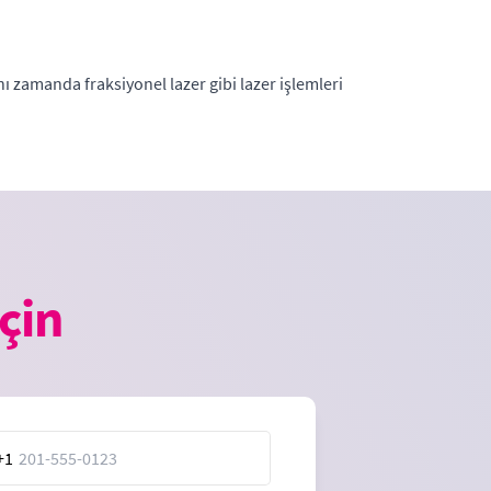
nı zamanda fraksiyonel lazer gibi lazer işlemleri
çin
+1
ed