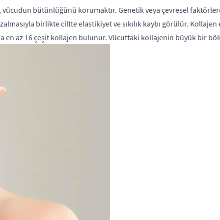
vücudun bütünlüğünü korumaktır. Genetik veya çevresel faktörlere b
lmasıyla birlikte ciltte elastikiyet ve sıkılık kaybı görülür. Kollajen 
da en az 16 çeşit kollajen bulunur. Vücuttaki kollajenin büyük bir bölü