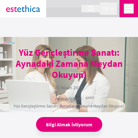
section Service {
}
TR
Yüz Gençleştirme Sanatı:
Aynadaki Zamana Meydan
Okuyun!
05 Nisan 2025
Anasayfa
›
Blog
›
Yüz Gençleştirme Sanatı: Aynadaki Zamana Meydan Okuyun!
Bilgi Almak İstiyorum