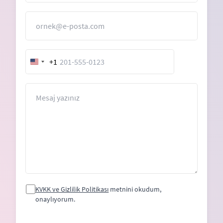
E-Posta
+1
United
States
+1
Mesaj
KVKK ve Gizlilik Politikası
metnini okudum,
onaylıyorum.