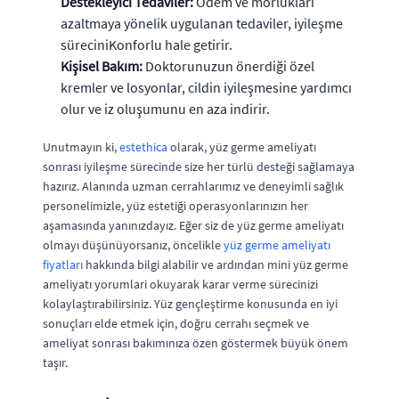
Destekleyici Tedaviler:
Ödem ve morlukları
azaltmaya yönelik uygulanan tedaviler, iyileşme
süreciniKonforlu hale getirir.
Kişisel Bakım:
Doktorunuzun önerdiği özel
kremler ve losyonlar, cildin iyileşmesine yardımcı
olur ve iz oluşumunu en aza indirir.
Unutmayın ki,
estethica
olarak, yüz germe ameliyatı
sonrası iyileşme sürecinde size her türlü desteği sağlamaya
hazırız. Alanında uzman cerrahlarımız ve deneyimli sağlık
personelimizle, yüz estetiği operasyonlarınızın her
aşamasında yanınızdayız. Eğer siz de yüz germe ameliyatı
olmayı düşünüyorsanız, öncelikle
yüz germe ameliyatı
fiyatları
hakkında bilgi alabilir ve ardından mini yüz germe
ameliyatı yorumlari okuyarak karar verme sürecinizi
kolaylaştırabilirsiniz. Yüz gençleştirme konusunda en iyi
sonuçları elde etmek için, doğru cerrahı seçmek ve
ameliyat sonrası bakımınıza özen göstermek büyük önem
taşır.