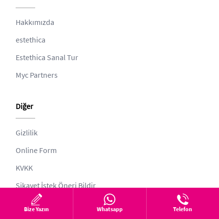
Hakkımızda
estethica
Estethica Sanal Tur
Myc Partners
Diğer
Gizlilik
Online Form
KVKK
Şikayet İstek Öneri Bildir
Web ve Tıbbi Yayın Kurulu
Bize Yazın
Whatsapp
Telefon