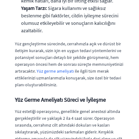
kemik hatları, daha iyi bir lifting etkisi sağlar.
Yaşam Tarzı:
Sigara kullanımı ve sağlıksız
beslenme gibi faktörler, cildin iyileşme sürecini
olumsuz etkileyebilir ve sonuçların kalıcılığını
azaltabilir.
Yüz gençleştirme sürecinde, cerrahınızla açık ve dürüst bir
iletişim kurarak, sizin için en uygun tedavi yöntemlerini ve
potansiyel sonuçları detaylı bir şekilde görüşmeniz, hem
operasyon öncesi hem de sonrası süreçte memnuniyetinizi
artıracaktır.
Yüz germe ameliyatı
ile ilgili tüm merak
ettiklerinizi uzmanlarımızla konuşarak, size özel bir tedavi
planı oluşturabilirsiniz.
Yüz Germe Ameliyatı Süreci ve İyileşme
Yüz estetiği operasyonu, genellikle genel anestezi altında
gerçekleştirilir ve yaklaşık 2 ila 4 saat sürer. Operasyon
sırasında, cerrahınız cilt altındaki dokuları ve kasları
sıkılaştırarak, yüzünüzdeki sarkmaları giderir. Kırışıklık
giderme amacıyla da cilt yüzeyindeki fazla deri alınır ve cilt