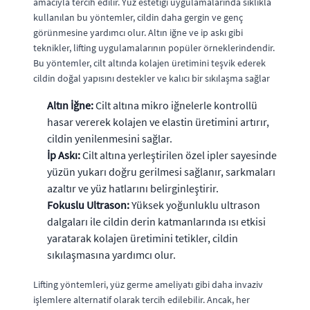
amacıyla tercih edilir. Yüz estetiği uygulamalarında sıklıkla
kullanılan bu yöntemler, cildin daha gergin ve genç
görünmesine yardımcı olur. Altın iğne ve ip askı gibi
teknikler, lifting uygulamalarının popüler örneklerindendir.
Bu yöntemler, cilt altında kolajen üretimini teşvik ederek
cildin doğal yapısını destekler ve kalıcı bir sıkılaşma sağlar
Altın İğne:
Cilt altına mikro iğnelerle kontrollü
hasar vererek kolajen ve elastin üretimini artırır,
cildin yenilenmesini sağlar.
İp Askı:
Cilt altına yerleştirilen özel ipler sayesinde
yüzün yukarı doğru gerilmesi sağlanır, sarkmaları
azaltır ve yüz hatlarını belirginleştirir.
Fokuslu Ultrason:
Yüksek yoğunluklu ultrason
dalgaları ile cildin derin katmanlarında ısı etkisi
yaratarak kolajen üretimini tetikler, cildin
sıkılaşmasına yardımcı olur.
Lifting yöntemleri, yüz germe ameliyatı gibi daha invaziv
işlemlere alternatif olarak tercih edilebilir. Ancak, her