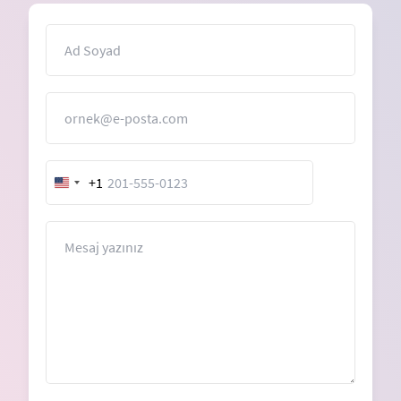
İsim
E-Posta
+1
United
States
+1
Mesaj