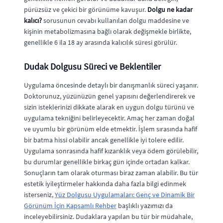
pürüzsüz ve çekici bir görünüme kavuşur.
Dolgu ne kadar
kalıcı?
sorusunun cevabı kullanılan dolgu maddesine ve
kişinin metabolizmasına bağlı olarak değişmekle birlikte,
genellikle 6 ila 18 ay arasında kalıcılık süresi görülür.
Dudak Dolgusu Süreci ve Beklentiler
Uygulama öncesinde detaylı bir danışmanlık süreci yaşanır.
Doktorunuz, yüzünüzün genel yapısını değerlendirerek ve
sizin isteklerinizi dikkate alarak en uygun dolgu türünü ve
uygulama tekniğini belirleyecektir. Amaç her zaman doğal
ve uyumlu bir görünüm elde etmektir. İşlem sırasında hafif
bir batma hissi olabilir ancak genellikle iyi tolere edilir.
Uygulama sonrasında hafif kızarıklık veya ödem görülebilir,
bu durumlar genellikle birkaç gün içinde ortadan kalkar.
Sonuçların tam olarak oturması biraz zaman alabilir. Bu tür
estetik iyileştirmeler hakkında daha fazla bilgi edinmek
isterseniz,
Yüz Dolgusu Uygulamaları: Genç ve Dinamik Bir
Görünüm İçin Kapsamlı Rehber
başlıklı yazımızı da
inceleyebilirsiniz. Dudaklara yapılan bu tür bir müdahale,