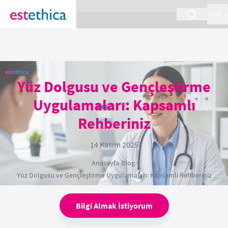
section Service {
}
TR
Yüz Dolgusu ve Gençleştirme
Uygulamaları: Kapsamlı
Rehberiniz
14 Kasım 2025
Anasayfa
›
Blog
›
Yüz Dolgusu ve Gençleştirme Uygulamaları: Kapsamlı Rehberiniz
Bilgi Almak İstiyorum