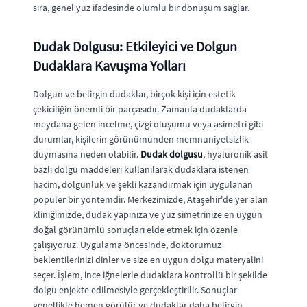
sıra, genel yüz ifadesinde olumlu bir dönüşüm sağlar.
Dudak Dolgusu: Etkileyici ve Dolgun
Dudaklara Kavuşma Yolları
Dolgun ve belirgin dudaklar, birçok kişi için estetik
çekiciliğin önemli bir parçasıdır. Zamanla dudaklarda
meydana gelen incelme, çizgi oluşumu veya asimetri gibi
durumlar, kişilerin görünümünden memnuniyetsizlik
duymasına neden olabilir.
Dudak dolgusu
, hyaluronik asit
bazlı dolgu maddeleri kullanılarak dudaklara istenen
hacim, dolgunluk ve şekli kazandırmak için uygulanan
popüler bir yöntemdir. Merkezimizde, Ataşehir'de yer alan
kliniğimizde, dudak yapınıza ve yüz simetrinize en uygun
doğal görünümlü sonuçları elde etmek için özenle
çalışıyoruz. Uygulama öncesinde, doktorumuz
beklentilerinizi dinler ve size en uygun dolgu materyalini
seçer. İşlem, ince iğnelerle dudaklara kontrollü bir şekilde
dolgu enjekte edilmesiyle gerçekleştirilir. Sonuçlar
genellikle hemen görülür ve dudaklar daha belirgin,