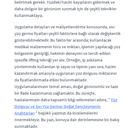
belirtmek gerekir. Yüzdeki hacim kayıplarını gidermek ve
daha dolgun bir görünüm sunmak için de çeşitli teknikler
kullanmaktayız.
Uygulama detayları ve maliyetlendirme konusunda, sıvı
yüz germe fiyatları çeşitli faktörlere bağlı olarak değişkenlik
gösterebilmektedir. Bu faktörler arasında; kullanılacak
medikal malzemenin türü ve miktarı, işlemin yapılacağı yüz
bölgesinin genişliği, hekimin deneyimi ve tercih edilen
spesifik lifting tekniği yer alır. Örneğin, ip askılama
yönteminde kullanılan ip sayısı ve tipinin yanı sıra, hacim
kazandırmak amacıyla uygulanan yüz dolgusu miktarının
da fiyatlandırmada etkisi bulunmaktadır.
Uygulamalarımızın temel amacı, doğal görünümlü ve taze
bir ifade kazanmanızı sağlamaktır. Bu süreçte,
hastalarımızın daha kapsamlı bilgi edinmeleri adına, "
Yüz
Dolgusu ve Sıvı Yüz Germe: Doğal Gençleşmenin
Anahtarları
" başlıklı yazımızı da incelemelerini
önermekteyiz. Bu yazı, konuya dair derinlemesine bir bakış
sunmaktadır.