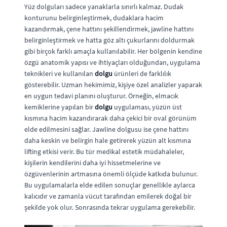
Yüz dolguları sadece yanaklarla sınırlı kalmaz. Dudak
konturunu belirginleştirmek, dudaklara hacim
kazandırmak, çene hattını şekillendirmek, jawline hattını
belirginleştirmek ve hatta göz altı çukurlarını doldurmak
gibi birçok farklı amaçla kullanılabilir. Her bölgenin kendine
özgü anatomik yapısı ve ihtiyaçları olduğundan, uygulama
teknikleri ve kullanılan
dolgu
ürünleri de farklılık
gösterebilir. Uzman hekimimiz, kişiye özel analizler yaparak
en uygun tedavi planını oluşturur. Örneğin, elmacık
kemiklerine yapılan bir
dolgu
uygulaması, yüzün üst
kısmına hacim kazandırarak daha çekici bir oval görünüm
elde edilmesini sağlar. Jawline dolgusu ise çene hattını
daha keskin ve belirgin hale getirerek yüzün alt kısmına
lifting etkisi verir. Bu tür medikal estetik müdahaleler,
kişilerin kendilerini daha iyi hissetmelerine ve
özgüvenlerinin artmasına önemli ölçüde katkıda bulunur.
Bu uygulamalarla elde edilen sonuçlar genellikle aylarca
kalıcıdır ve zamanla vücut tarafından emilerek doğal bir
şekilde yok olur. Sonrasında tekrar uygulama gerekebilir.