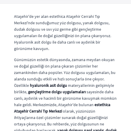
Ataşehir'de yer alan estethica Ataşehir Cerrahi Tıp
Merkezi'nde sunduğumuz yüz dolgusu, yanak dolgusu,
dudak dolgusu ve sıvı yüz germe gibi gençleştirme
uygulamaları ile doğal güzelliğinizi ön plana çıkarıyoruz.
Hyaluronik asit dolgu ile daha canlı ve aydınlık bir
görünüme kavuşun.
Günümüzün estetik dünyasında, zamana meydan okuyan
ve doğal güzelliği ön plana çıkaran çözümler her
zamankinden daha popüler. Yüz dolgusu uygulamaları, bu
alanda sunduğu etkili ve hızlı sonuçlarla öne çıkıyor.
Özellikle
hyaluronik asit dolgu
materyallerinin gelişimiyle
birlikte,
gençleştirme dolgu uygulamaları
sayesinde daha
canlı, aydınlık ve hacimli bir görünüme kavuşmak mümkün
hale geldi. Merkezimizde, Ataşehir'de bulunan
estethica
Ataşehir Cerrahi Tıp Merkezi
olarak, yüzünüzün
ihtiyaçlarına özel çözümler sunarak doğal güzelliğinizi
ortaya çıkarıyoruz. Bu rehberde, yüz dolgusunun ne
olduğundan başlayarak,
yanak dolgusu nasıl yapılır
,
dudak