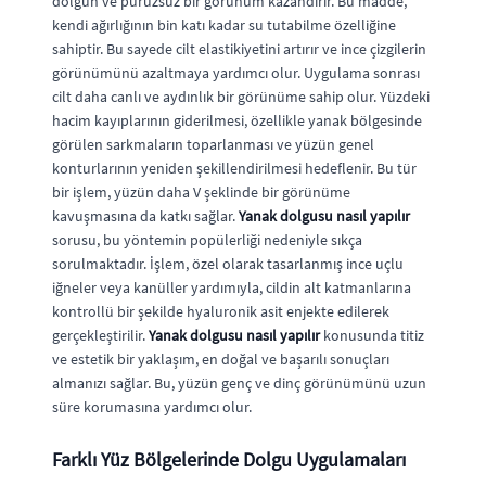
dolgun ve pürüzsüz bir görünüm kazandırır. Bu madde,
kendi ağırlığının bin katı kadar su tutabilme özelliğine
sahiptir. Bu sayede cilt elastikiyetini artırır ve ince çizgilerin
görünümünü azaltmaya yardımcı olur. Uygulama sonrası
cilt daha canlı ve aydınlık bir görünüme sahip olur. Yüzdeki
hacim kayıplarının giderilmesi, özellikle yanak bölgesinde
görülen sarkmaların toparlanması ve yüzün genel
konturlarının yeniden şekillendirilmesi hedeflenir. Bu tür
bir işlem, yüzün daha V şeklinde bir görünüme
kavuşmasına da katkı sağlar.
Yanak dolgusu nasıl yapılır
sorusu, bu yöntemin popülerliği nedeniyle sıkça
sorulmaktadır. İşlem, özel olarak tasarlanmış ince uçlu
iğneler veya kanüller yardımıyla, cildin alt katmanlarına
kontrollü bir şekilde hyaluronik asit enjekte edilerek
gerçekleştirilir.
Yanak dolgusu nasıl yapılır
konusunda titiz
ve estetik bir yaklaşım, en doğal ve başarılı sonuçları
almanızı sağlar. Bu, yüzün genç ve dinç görünümünü uzun
süre korumasına yardımcı olur.
Farklı Yüz Bölgelerinde Dolgu Uygulamaları