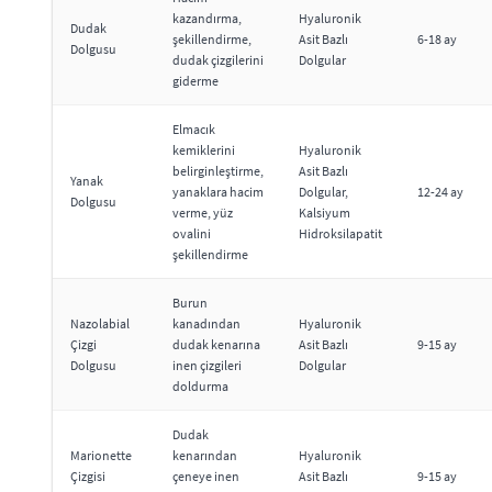
kazandırma,
Hyaluronik
Dudak
şekillendirme,
Asit Bazlı
6-18 ay
Dolgusu
dudak çizgilerini
Dolgular
giderme
Elmacık
kemiklerini
Hyaluronik
belirginleştirme,
Asit Bazlı
Yanak
yanaklara hacim
Dolgular,
12-24 ay
Dolgusu
verme, yüz
Kalsiyum
ovalini
Hidroksilapatit
şekillendirme
Burun
Nazolabial
kanadından
Hyaluronik
Çizgi
dudak kenarına
Asit Bazlı
9-15 ay
Dolgusu
inen çizgileri
Dolgular
doldurma
Dudak
Marionette
kenarından
Hyaluronik
Çizgisi
çeneye inen
Asit Bazlı
9-15 ay