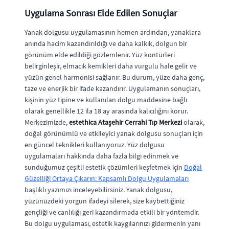
Uygulama Sonrası Elde Edilen Sonuçlar
Yanak dolgusu uygulamasının hemen ardından, yanaklara
anında hacim kazandırıldığı ve daha kalkık, dolgun bir
görünüm elde edildiği gözlemlenir. Yüz kontürleri
belirginleşir, elmacık kemikleri daha vurgulu hale gelir ve
yüzün genel harmonisi sağlanır. Bu durum, yüze daha genç,
taze ve enerjik bir ifade kazandırır. Uygulamanın sonuçları,
kişinin yüz tipine ve kullanılan dolgu maddesine bağlı
olarak genellikle 12 ila 18 ay arasında kalıcılığını korur.
Merkezimizde,
estethica Ataşehir Cerrahi Tıp Merkezi
olarak,
doğal görünümlü ve etkileyici yanak dolgusu sonuçları için
en güncel teknikleri kullanıyoruz. Yüz dolgusu
uygulamaları hakkında daha fazla bilgi edinmek ve
sunduğumuz çeşitli estetik çözümleri keşfetmek için
Doğal
Güzelliği Ortaya Çıkarın: Kapsamlı Dolgu Uygulamaları
başlıklı yazımızı inceleyebilirsiniz. Yanak dolgusu,
yüzünüzdeki yorgun ifadeyi silerek, size kaybettiğiniz
gençliği ve canlılığı geri kazandırmada etkili bir yöntemdir.
Bu dolgu uygulaması, estetik kaygılarınızı gidermenin yanı