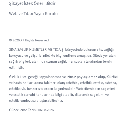
Şikayet İstek Öneri Bildir
Web ve Tıbbi Yayın Kurulu
© 2026 All Rights Reserved
SİMA SAĞLIK HİZMETLERİ VE TİC.A.Ş. bünyesinde bulunan site, sağlığı
koruyucu ve geliştirici nitelikte bilgilendirme amaçlıdır. Sitede yer alan
sağlık bilgileri, alanında uzman sağlık mensupları tarafından temin
edilmiştir.
Gizlilik ilkesi gereği kopyalanamaz ve izinsiz paylaşılamaz olup, tüketici
ve hasta hakları adına taklitleri olan; estethic , estethik, estetic, estetica,
estetika vb. benzer sitelerden kaçınılmalıdır. Web sitemizden saç ekimi
ve estetik cerrahi konularında bilgi alabilir, dilerseniz saç ekimi ve
estetik randevusu oluşturabilirsiniz.
Güncelleme Tarihi: 06.08.2026