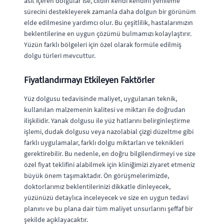
asit içeren dolgular ise, cildin kendi kendini yenileme
sürecini destekleyerek zamanla daha dolgun bir görünüm
elde edilmesine yardımcı olur. Bu çeşitlilik, hastalarımızın
beklentilerine en uygun çözümü bulmamızı kolaylaştırır.
Yüzün farklı bölgeleri için özel olarak formüle edilmiş
dolgu türleri mevcuttur.
Fiyatlandırmayı Etkileyen Faktörler
Yüz dolgusu tedavisinde maliyet, uygulanan teknik,
kullanılan malzemenin kalitesi ve miktarı ile doğrudan
ilişkilidir. Yanak dolgusu ile yüz hatlarını belirginleştirme
işlemi, dudak dolgusu veya nazolabial çizgi düzeltme gibi
farklı uygulamalar, farklı dolgu miktarları ve teknikleri
gerektirebilir. Bu nedenle, en doğru bilgilendirmeyi ve size
özel fiyat teklifini alabilmek için kliniğimizi ziyaret etmeniz
büyük önem taşımaktadır. Ön görüşmelerimizde,
doktorlarımız beklentilerinizi dikkatle dinleyecek,
yüzünüzü detaylıca inceleyecek ve size en uygun tedavi
planını ve bu plana dair tüm maliyet unsurlarını şeffaf bir
şekilde açıklayacaktır.