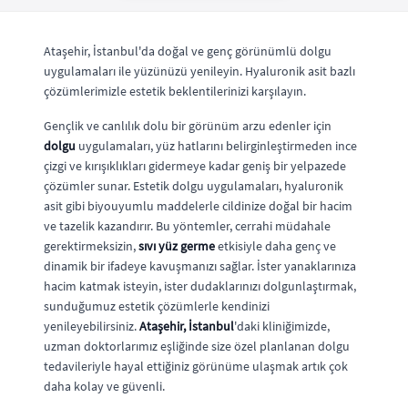
Ataşehir, İstanbul'da doğal ve genç görünümlü dolgu
uygulamaları ile yüzünüzü yenileyin. Hyaluronik asit bazlı
çözümlerimizle estetik beklentilerinizi karşılayın.
Gençlik ve canlılık dolu bir görünüm arzu edenler için
dolgu
uygulamaları, yüz hatlarını belirginleştirmeden ince
çizgi ve kırışıklıkları gidermeye kadar geniş bir yelpazede
çözümler sunar. Estetik dolgu uygulamaları, hyaluronik
asit gibi biyouyumlu maddelerle cildinize doğal bir hacim
ve tazelik kazandırır. Bu yöntemler, cerrahi müdahale
gerektirmeksizin,
sıvı yüz germe
etkisiyle daha genç ve
dinamik bir ifadeye kavuşmanızı sağlar. İster yanaklarınıza
hacim katmak isteyin, ister dudaklarınızı dolgunlaştırmak,
sunduğumuz estetik çözümlerle kendinizi
yenileyebilirsiniz.
Ataşehir, İstanbul
'daki kliniğimizde,
uzman doktorlarımız eşliğinde size özel planlanan dolgu
tedavileriyle hayal ettiğiniz görünüme ulaşmak artık çok
daha kolay ve güvenli.