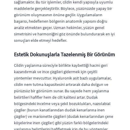
sağlamaktır. Bu tür işlemler, cildin kendi yapısıyla uyumlu
maddelerle gerçekleştirilir. Böylece, yüzünüzde yapay bir
görünüm oluşmasının önüne geçilir. Uygulamaların
başarısı, hedeflenen bölgenin anatomik yapısını doğru
analiz etmekten geçer. Uzman hekimler, yüzün genel
simetrisini ve harmoniğini göz önünde bulundurarak en iyi
sonuçları elde etmeyi hedefler.
Estetik Dokunuşlarla Tazelenmiş Bir Görünüm
Cildin yaşlanma süreciyle birlikte kaybettiği hacmi geri
kazandırmak ve ince çizgileri gidermek için çeşitli
yöntemler mevcuttur. Hyaluronik asit bazlı uygulamalar,
cildin nem tutma kapasitesini artırarak daha dolgun ve
pürüzsüz bir görünüm sunar. Bu sayede hem yaşlanma
belirtileri hafifler hem de cilt kalitesi artar. Dudak
bölgesindeki incelme veya şekil bozuklukları, nazolabial
çizgiler (burun kanatlarından dudak kenarlarına inen
çizgiler) ve marionette çizgileri (dudak kenarlarından çene
köşelerine inen çizgiler) gibi yüzün farklı bölgelerindeki
yaşlanma belirtilerini hafifletmek için de bu yöntemler