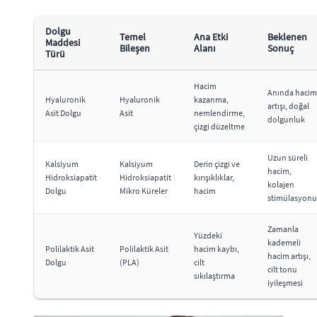
Dolgu
Temel
Ana Etki
Beklenen
Maddesi
Bileşen
Alanı
Sonuç
Türü
Hacim
Anında hacim
Hyaluronik
Hyaluronik
kazanma,
artışı, doğal
Asit Dolgu
Asit
nemlendirme,
dolgunluk
çizgi düzeltme
Uzun süreli
Kalsiyum
Kalsiyum
Derin çizgi ve
hacim,
Hidroksiapatit
Hidroksiapatit
kırışıklıklar,
kolajen
Dolgu
Mikro Küreler
hacim
stimülasyonu
Zamanla
Yüzdeki
kademeli
Polilaktik Asit
Polilaktik Asit
hacim kaybı,
hacim artışı,
Dolgu
(PLA)
cilt
cilt tonu
sıkılaştırma
iyileşmesi