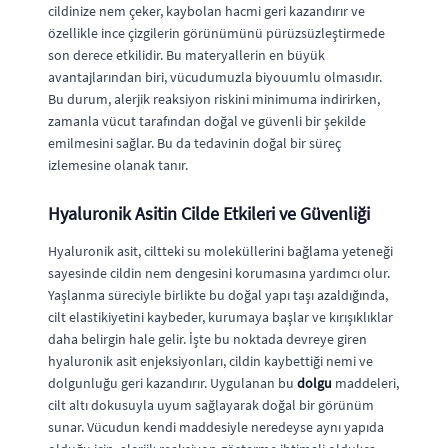
cildinize nem çeker, kaybolan hacmi geri kazandırır ve
özellikle ince çizgilerin görünümünü pürüzsüzleştirmede
son derece etkilidir. Bu materyallerin en büyük
avantajlarından biri, vücudumuzla biyouumlu olmasıdır.
Bu durum, alerjik reaksiyon riskini minimuma indirirken,
zamanla vücut tarafından doğal ve güvenli bir şekilde
emilmesini sağlar. Bu da tedavinin doğal bir süreç
izlemesine olanak tanır.
Hyaluronik Asitin Cilde Etkileri ve Güvenliği
Hyaluronik asit, ciltteki su moleküllerini bağlama yeteneği
sayesinde cildin nem dengesini korumasına yardımcı olur.
Yaşlanma süreciyle birlikte bu doğal yapı taşı azaldığında,
cilt elastikiyetini kaybeder, kurumaya başlar ve kırışıklıklar
daha belirgin hale gelir. İşte bu noktada devreye giren
hyaluronik asit enjeksiyonları, cildin kaybettiği nemi ve
dolgunluğu geri kazandırır. Uygulanan bu
dolgu
maddeleri,
cilt altı dokusuyla uyum sağlayarak doğal bir görünüm
sunar. Vücudun kendi maddesiyle neredeyse aynı yapıda