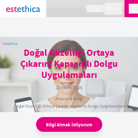
section Service {
}
TR
Doğal Güzelliği Ortaya
Çıkarın: Kapsamlı Dolgu
Uygulamaları
25 Ekim 2025
Anasayfa
›
Blog
›
Doğal Güzelliği Ortaya Çıkarın: Kapsamlı Dolgu Uygulamaları
Bilgi Almak İstiyorum