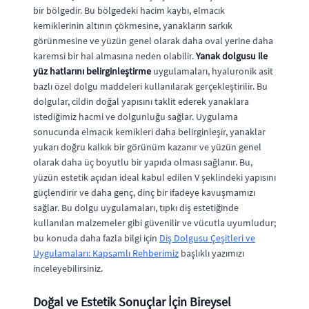
bir bölgedir. Bu bölgedeki hacim kaybı, elmacık
kemiklerinin altının çökmesine, yanakların sarkık
görünmesine ve yüzün genel olarak daha oval yerine daha
karemsi bir hal almasına neden olabilir.
Yanak dolgusu ile
yüz hatlarını belirginleştirme
uygulamaları, hyaluronik asit
bazlı özel dolgu maddeleri kullanılarak gerçekleştirilir. Bu
dolgular, cildin doğal yapısını taklit ederek yanaklara
istediğimiz hacmi ve dolgunluğu sağlar. Uygulama
sonucunda elmacık kemikleri daha belirginleşir, yanaklar
yukarı doğru kalkık bir görünüm kazanır ve yüzün genel
olarak daha üç boyutlu bir yapıda olması sağlanır. Bu,
yüzün estetik açıdan ideal kabul edilen V şeklindeki yapısını
güçlendirir ve daha genç, dinç bir ifadeye kavuşmamızı
sağlar. Bu dolgu uygulamaları, tıpkı diş estetiğinde
kullanılan malzemeler gibi güvenilir ve vücutla uyumludur;
bu konuda daha fazla bilgi için
Diş Dolgusu Çeşitleri ve
Uygulamaları: Kapsamlı Rehberimiz
başlıklı yazımızı
inceleyebilirsiniz.
Doğal ve Estetik Sonuçlar İçin Bireysel