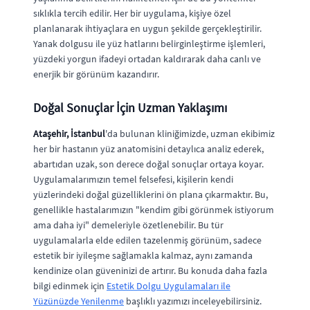
sıklıkla tercih edilir. Her bir uygulama, kişiye özel
planlanarak ihtiyaçlara en uygun şekilde gerçekleştirilir.
Yanak dolgusu ile yüz hatlarını belirginleştirme işlemleri,
yüzdeki yorgun ifadeyi ortadan kaldırarak daha canlı ve
enerjik bir görünüm kazandırır.
Doğal Sonuçlar İçin Uzman Yaklaşımı
Ataşehir, İstanbul
'da bulunan kliniğimizde, uzman ekibimiz
her bir hastanın yüz anatomisini detaylıca analiz ederek,
abartıdan uzak, son derece doğal sonuçlar ortaya koyar.
Uygulamalarımızın temel felsefesi, kişilerin kendi
yüzlerindeki doğal güzelliklerini ön plana çıkarmaktır. Bu,
genellikle hastalarımızın "kendim gibi görünmek istiyorum
ama daha iyi" demeleriyle özetlenebilir. Bu tür
uygulamalarla elde edilen tazelenmiş görünüm, sadece
estetik bir iyileşme sağlamakla kalmaz, aynı zamanda
kendinize olan güveninizi de artırır. Bu konuda daha fazla
bilgi edinmek için
Estetik Dolgu Uygulamaları ile
Yüzünüzde Yenilenme
başlıklı yazımızı inceleyebilirsiniz.