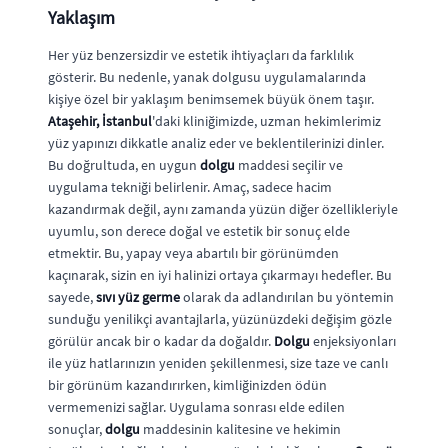
Yaklaşım
Her yüz benzersizdir ve estetik ihtiyaçları da farklılık
gösterir. Bu nedenle, yanak dolgusu uygulamalarında
kişiye özel bir yaklaşım benimsemek büyük önem taşır.
Ataşehir, İstanbul
'daki kliniğimizde, uzman hekimlerimiz
yüz yapınızı dikkatle analiz eder ve beklentilerinizi dinler.
Bu doğrultuda, en uygun
dolgu
maddesi seçilir ve
uygulama tekniği belirlenir. Amaç, sadece hacim
kazandırmak değil, aynı zamanda yüzün diğer özellikleriyle
uyumlu, son derece doğal ve estetik bir sonuç elde
etmektir. Bu, yapay veya abartılı bir görünümden
kaçınarak, sizin en iyi halinizi ortaya çıkarmayı hedefler. Bu
sayede,
sıvı yüz germe
olarak da adlandırılan bu yöntemin
sunduğu yenilikçi avantajlarla, yüzünüzdeki değişim gözle
görülür ancak bir o kadar da doğaldır.
Dolgu
enjeksiyonları
ile yüz hatlarınızın yeniden şekillenmesi, size taze ve canlı
bir görünüm kazandırırken, kimliğinizden ödün
vermemenizi sağlar. Uygulama sonrası elde edilen
sonuçlar,
dolgu
maddesinin kalitesine ve hekimin