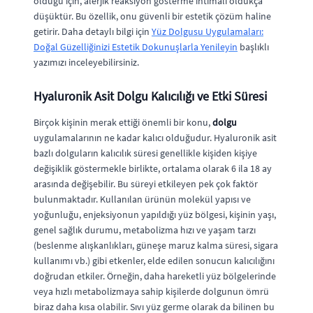
olduğu için, alerjik reaksiyon gösterme ihtimali oldukça
düşüktür. Bu özellik, onu güvenli bir estetik çözüm haline
getirir. Daha detaylı bilgi için
Yüz Dolgusu Uygulamaları:
Doğal Güzelliğinizi Estetik Dokunuşlarla Yenileyin
başlıklı
yazımızı inceleyebilirsiniz.
Hyaluronik Asit Dolgu Kalıcılığı ve Etki Süresi
Birçok kişinin merak ettiği önemli bir konu,
dolgu
uygulamalarının ne kadar kalıcı olduğudur. Hyaluronik asit
bazlı dolguların kalıcılık süresi genellikle kişiden kişiye
değişiklik göstermekle birlikte, ortalama olarak 6 ila 18 ay
arasında değişebilir. Bu süreyi etkileyen pek çok faktör
bulunmaktadır. Kullanılan ürünün molekül yapısı ve
yoğunluğu, enjeksiyonun yapıldığı yüz bölgesi, kişinin yaşı,
genel sağlık durumu, metabolizma hızı ve yaşam tarzı
(beslenme alışkanlıkları, güneşe maruz kalma süresi, sigara
kullanımı vb.) gibi etkenler, elde edilen sonucun kalıcılığını
doğrudan etkiler. Örneğin, daha hareketli yüz bölgelerinde
veya hızlı metabolizmaya sahip kişilerde dolgunun ömrü
biraz daha kısa olabilir. Sıvı yüz germe olarak da bilinen bu