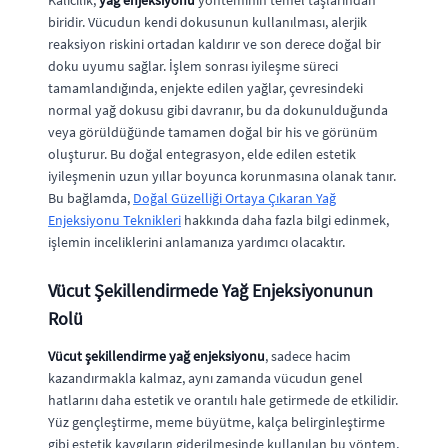
Kalıcılık,
yağ enjeksiyonu
yönteminin temel taşlarından
biridir. Vücudun kendi dokusunun kullanılması, alerjik
reaksiyon riskini ortadan kaldırır ve son derece doğal bir
doku uyumu sağlar. İşlem sonrası iyileşme süreci
tamamlandığında, enjekte edilen yağlar, çevresindeki
normal yağ dokusu gibi davranır, bu da dokunulduğunda
veya görüldüğünde tamamen doğal bir his ve görünüm
oluşturur. Bu doğal entegrasyon, elde edilen estetik
iyileşmenin uzun yıllar boyunca korunmasına olanak tanır.
Bu bağlamda,
Doğal Güzelliği Ortaya Çıkaran Yağ
Enjeksiyonu Teknikleri
hakkında daha fazla bilgi edinmek,
işlemin inceliklerini anlamanıza yardımcı olacaktır.
Vücut Şekillendirmede Yağ Enjeksiyonunun
Rolü
Vücut şekillendirme yağ enjeksiyonu
, sadece hacim
kazandırmakla kalmaz, aynı zamanda vücudun genel
hatlarını daha estetik ve orantılı hale getirmede de etkilidir.
Yüz gençleştirme, meme büyütme, kalça belirginleştirme
gibi estetik kaygıların giderilmesinde kullanılan bu yöntem,