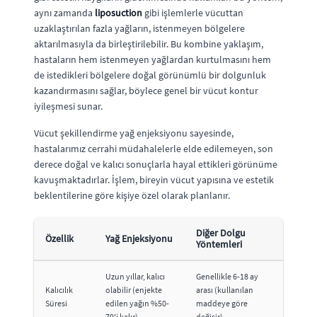
aynı zamanda
liposuction
gibi işlemlerle vücuttan
uzaklaştırılan fazla yağların, istenmeyen bölgelere
aktarılmasıyla da birleştirilebilir. Bu kombine yaklaşım,
hastaların hem istenmeyen yağlardan kurtulmasını hem
de istedikleri bölgelere doğal görünümlü bir dolgunluk
kazandırmasını sağlar, böylece genel bir vücut kontur
iyileşmesi sunar.
Vücut şekillendirme yağ enjeksiyonu sayesinde,
hastalarımız cerrahi müdahalelerle elde edilemeyen, son
derece doğal ve kalıcı sonuçlarla hayal ettikleri görünüme
kavuşmaktadırlar. İşlem, bireyin vücut yapısına ve estetik
beklentilerine göre kişiye özel olarak planlanır.
Diğer Dolgu
Özellik
Yağ Enjeksiyonu
Yöntemleri
Uzun yıllar, kalıcı
Genellikle 6-18 ay
Kalıcılık
olabilir (enjekte
arası (kullanılan
Süresi
edilen yağın %50-
maddeye göre
70'i kalır)
değişir)