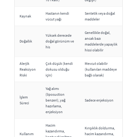
Hastanın kendi
Sentetik veya doğal
Kaynak
vücut yağı
maddeler
Genellikle doğal,
Yüksek derecede
ancak bazı
Doğallık
doğal görünüm ve
maddelerde yapaylık
his
hissi olabilir
Alerjik
Çok düşük (kendi
Mevcut olabilir
Reaksiyon
dokusu olduğu
(kullanılan maddeye
Riski
için)
bağlı olarak)
Yağ alımı
(liposuction
İşlem
benzeri), yağ
Sadece enjeksiyon
Süreci
hazırlama,
enjeksiyon
Hacim
Kırışıklık doldurma,
kazandırma,
Kullanım
hacim kazandırma,
kontur düzeltme,