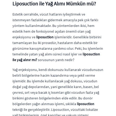
Liposuction ile Yağ Alımı Mümkün mü?
Estetik cerrahide, vücut hatlarını iyileştirmek ve
istenmeyen fazlalıkları gidermek amacıyla pek çok farklı
yöntem kullanılmaktadır. Bu yöntemlerden ikisi, hem
estetik hem de fonksiyonel açıdan önemli olan yağ
enjeksiyonu ve
liposuction
işlemleridir. Genellikle birbirini
tamamlayan bu iki prosedür, hastaların daha estetik bir
görünüme kavuşmalarına yardımcı olur. Peki, bu işlemlerin
temelinde yatan yağ alımı süreci nasıl işler ve
liposuction
ile yağ alınır mı?
sorusunun yanıtı nedir?
Yağ enjeksiyonu, kendi dokunuzu kullanarak vücudunuzun
belirli bölgelerine hacim kazandırma veya şekil verme
işlemidir. Bu işlemde kullanılacak yağ dokusu, vücudun
doğal yağ depolarından, yani genellikle karın, basen, bel
çevresi, sırt veya bacak iç kısımları gibi vücudun fazla yağ
birikimi gösteren bölgelerinden elde edilir. Bu donör
bölgelerden yağın alınması işlemi, sıklıkla
liposuction
tekniği ile gerçekleştirilir. Liposuction, vücuttaki lokalize
yağ birikimlerinin, özel kanüller ve vakum sistemi