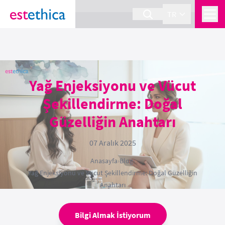
section Service {
}
TR
Yağ Enjeksiyonu ve Vücut
Şekillendirme: Doğal
Güzelliğin Anahtarı
07 Aralık 2025
Anasayfa
›
Blog
›
Yağ Enjeksiyonu ve Vücut Şekillendirme: Doğal Güzelliğin
Anahtarı
Bilgi Almak İstiyorum