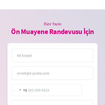
Bize Yazın
Ön Muayene Randevusu İçin
İsim
E-Posta
+1
United
States
+1
Mesaj