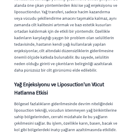
alanda öne çıkan yöntemlerden ikisi ise yağ enjeksiyonu ve
liposuctiondur. Yağ transferi, sadece hacim kazandırma
veya vücudu şekillendirme amacını taşımakla kalmaz, aynı
zamanda cilt kalitesini artırmak ve bazı estetik kusurları
ortadan kaldırmak için de etkili bir yöntemdir. Özellikle
kadınların karşılaştığı yaygın bir problem olan selülitlerin
tedavisinde, hastanın kendi yağı kullanılarak yapılan
enjeksiyonlar, cilt altındaki düzensizliklerin giderilmesine
önemli ölçüde katkıda bulunabilir. Bu sayede, selülitin
neden olduğu girinti ve çıkıntıların belirginliği azaltılarak
daha pürüzsüz bir cilt görünümü elde edilebilir.
Yağ Enjeksiyonu ve Liposuction'un Vücut
Hatlarına Etkisi
Bölgesel fazlalıkların giderilmesinde devrim niteliğindeki
liposuction tekniği, vücudun istenmeyen yağ birikintilerine
sahip bölgelerinden, cerrahi müdahale ile bu yağların
çekilmesini sağlar. Bu işlem, özellikle karın, basen, bacak ve
kol gibi bölgelerdeki inatçı yağların azaltılmasında etkilidir.