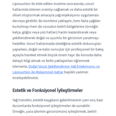
Liposuction ile elde edilen incelme sonrasında, vücut
hatlarında istenen orantıyı sağlamak ve daha estetik bir
silüet oluşturmak amacıyla yağ enjeksiyonu uygulaması
devreye girebilir. Bu kombine yaklaşım, hem fazla yağdan
kurtulmayı hem de vücudun belirli bölgelerine (örneğin
kalça, göğüs veya yüz hatları) hacim kazandırarak veya
şekillendirerek doğal ve uyumlu bir görünüm yaratmayı
hedefler. Vücut hatlarınızda istediğiniz estetik dokunuşları
yaparken, doğal ve kalıcı sonuçlar için profesyonel bir bakış
açısıyla hareket etmek büyük önem taşır. Bu konuda daha
detaylı bilgi almak ve farklı yaklaşımları öğrenmek
isterseniz,
Doğal Vücut Şekillendirme: Yağ Enjeksiyonu ve
Liposuction ile Mükemmel Hatlar
başlıklı yazımızı
inceleyebilirsiniz.
Estetik ve Fonksiyonel İyileştirmeler
Yağ transferi, estetik kaygıların giderilmesinin yanı sıra, bazı
durumlarda fonksiyonel iyileştirmeler de sunabilir.
Örneğin, yara izlerinin görünümünü iyileştirmek, belirli