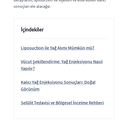
detaylarını, liposuction ile ilişkisini ve elde edilen kalıcı
sonuçları ele alacağız.
İçindekiler
Liposuction ile Yağ Alımı Mümkün mü?
Vücut Şekillendirme: Yağ Enjeksiyonu Nasıl
Yapılır?
Kalıcı Yağ Enjeksiyonu Sonuçları: Doğal
Görünüm
Selülit Tedavisi ve Bölgesel İncelme Rehberi