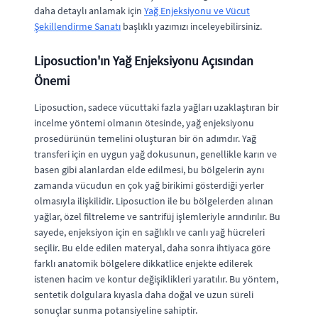
daha detaylı anlamak için
Yağ Enjeksiyonu ve Vücut
Şekillendirme Sanatı
başlıklı yazımızı inceleyebilirsiniz.
Liposuction'ın Yağ Enjeksiyonu Açısından
Önemi
Liposuction, sadece vücuttaki fazla yağları uzaklaştıran bir
incelme yöntemi olmanın ötesinde, yağ enjeksiyonu
prosedürünün temelini oluşturan bir ön adımdır. Yağ
transferi için en uygun yağ dokusunun, genellikle karın ve
basen gibi alanlardan elde edilmesi, bu bölgelerin aynı
zamanda vücudun en çok yağ birikimi gösterdiği yerler
olmasıyla ilişkilidir. Liposuction ile bu bölgelerden alınan
yağlar, özel filtreleme ve santrifüj işlemleriyle arındırılır. Bu
sayede, enjeksiyon için en sağlıklı ve canlı yağ hücreleri
seçilir. Bu elde edilen materyal, daha sonra ihtiyaca göre
farklı anatomik bölgelere dikkatlice enjekte edilerek
istenen hacim ve kontur değişiklikleri yaratılır. Bu yöntem,
sentetik dolgulara kıyasla daha doğal ve uzun süreli
sonuçlar sunma potansiyeline sahiptir.