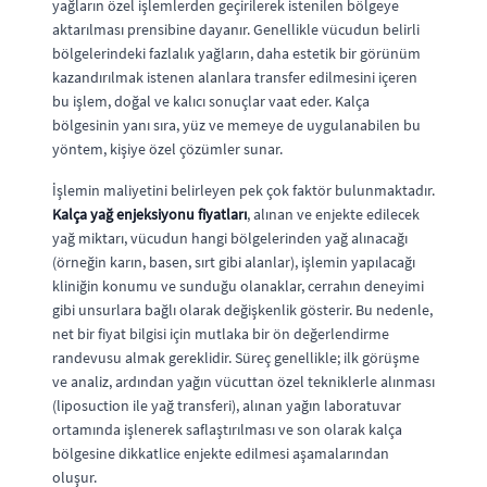
yağların özel işlemlerden geçirilerek istenilen bölgeye
aktarılması prensibine dayanır. Genellikle vücudun belirli
bölgelerindeki fazlalık yağların, daha estetik bir görünüm
kazandırılmak istenen alanlara transfer edilmesini içeren
bu işlem, doğal ve kalıcı sonuçlar vaat eder. Kalça
bölgesinin yanı sıra, yüz ve memeye de uygulanabilen bu
yöntem, kişiye özel çözümler sunar.
İşlemin maliyetini belirleyen pek çok faktör bulunmaktadır.
Kalça yağ enjeksiyonu fiyatları
, alınan ve enjekte edilecek
yağ miktarı, vücudun hangi bölgelerinden yağ alınacağı
(örneğin karın, basen, sırt gibi alanlar), işlemin yapılacağı
kliniğin konumu ve sunduğu olanaklar, cerrahın deneyimi
gibi unsurlara bağlı olarak değişkenlik gösterir. Bu nedenle,
net bir fiyat bilgisi için mutlaka bir ön değerlendirme
randevusu almak gereklidir. Süreç genellikle; ilk görüşme
ve analiz, ardından yağın vücuttan özel tekniklerle alınması
(liposuction ile yağ transferi), alınan yağın laboratuvar
ortamında işlenerek saflaştırılması ve son olarak kalça
bölgesine dikkatlice enjekte edilmesi aşamalarından
oluşur.