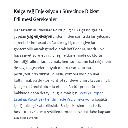
Kalça Yağ Enjeksiyonu Sürecinde Dikkat
Edilmesi Gerekenler
Her estetik müdahalede olduğu gibi, kalça bölgesine
yapılan
yağ enjeksiyonu
işleminden sonra da bir iyileşme
süreci söz konusudur. Bu süreç, kişiden kişiye farklılık
gösterebilir ancak genel olarak hafif ödem, morluk ve
hassasiyet görülebilir. İyileşme döneminde doktorun
önerdiği talimatlara uymak, hem sonuçların kalıcılığı hem
de sağlık açısından büyük önem taşır. Oturma
pozisyonunda dikkatli olmak, kompresyon giysileri
kullanmak ve doktor kontrol randevularını aksatmamak
iyileşme sürecini olumlu etkiler. Bu tür prosedürler
hakkında daha detaylı bilgi almak için
Brezilya Poposu
Estetiği: Vücut Şekillendirmede Yağ Enjeksiyonu
başlıklı
içeriğimize göz atabilirsiniz. Bu içerik, işlemin estetik
boyutunu ve vücut şekillendirmedeki yerini daha kapsamlı
ele almaktadır.