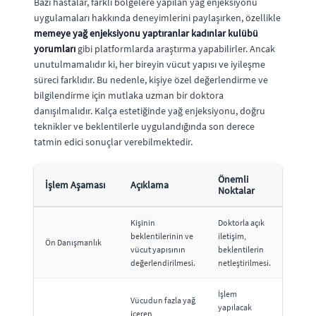
Bazı hastalar, farklı bölgelere yapılan yağ enjeksiyonu
uygulamaları hakkında deneyimlerini paylaşırken, özellikle
memeye yağ enjeksiyonu yaptıranlar kadınlar kulübü
yorumları
gibi platformlarda araştırma yapabilirler. Ancak
unutulmamalıdır ki, her bireyin vücut yapısı ve iyileşme
süreci farklıdır. Bu nedenle, kişiye özel değerlendirme ve
bilgilendirme için mutlaka uzman bir doktora
danışılmalıdır. Kalça estetiğinde yağ enjeksiyonu, doğru
teknikler ve beklentilerle uygulandığında son derece
tatmin edici sonuçlar verebilmektedir.
Önemli
İşlem Aşaması
Açıklama
Noktalar
Kişinin
Doktorla açık
beklentilerinin ve
iletişim,
Ön Danışmanlık
vücut yapısının
beklentilerin
değerlendirilmesi.
netleştirilmesi.
İşlem
Vücudun fazla yağ
yapılacak
içeren