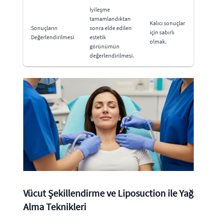
İyileşme
tamamlandıktan
Kalıcı sonuçlar
Sonuçların
sonra elde edilen
için sabırlı
Değerlendirilmesi
estetik
olmak.
görünümün
değerlendirilmesi.
Vücut Şekillendirme ve Liposuction ile Yağ
Alma Teknikleri