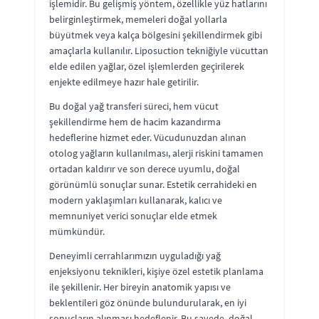
işlemidir. Bu gelişmiş yöntem, özellikle yüz hatlarını
belirginleştirmek, memeleri doğal yollarla
büyütmek veya kalça bölgesini şekillendirmek gibi
amaçlarla kullanılır. Liposuction tekniğiyle vücuttan
elde edilen yağlar, özel işlemlerden geçirilerek
enjekte edilmeye hazır hale getirilir.
Bu doğal yağ transferi süreci, hem vücut
şekillendirme hem de hacim kazandırma
hedeflerine hizmet eder. Vücudunuzdan alınan
otolog yağların kullanılması, alerji riskini tamamen
ortadan kaldırır ve son derece uyumlu, doğal
görünümlü sonuçlar sunar. Estetik cerrahideki en
modern yaklaşımları kullanarak, kalıcı ve
memnuniyet verici sonuçlar elde etmek
mümkündür.
Deneyimli cerrahlarımızın uyguladığı yağ
enjeksiyonu teknikleri, kişiye özel estetik planlama
ile şekillenir. Her bireyin anatomik yapısı ve
beklentileri göz önünde bulundurularak, en iyi
sonuçların alınması hedeflenir. Bu sayede, doğal