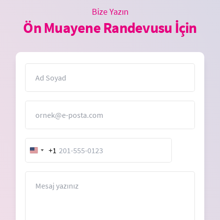
Bize Yazın
Ön Muayene Randevusu İçin
İsim
E-Posta
+1
United
States
+1
Mesaj