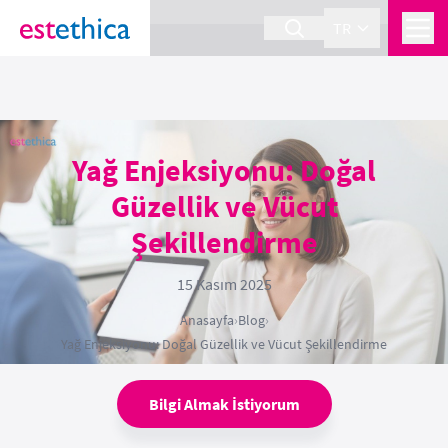
section Service {
}
TR
Yağ Enjeksiyonu: Doğal
Güzellik ve Vücut
Şekillendirme
15 Kasım 2025
Anasayfa
›
Blog
›
Yağ Enjeksiyonu: Doğal Güzellik ve Vücut Şekillendirme
Bilgi Almak İstiyorum