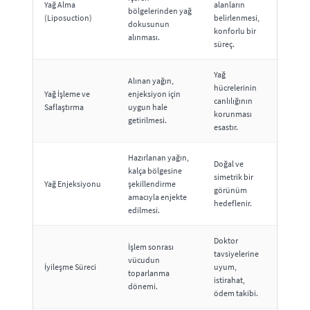
Yağ Alma
alanların
bölgelerinden yağ
(Liposuction)
belirlenmesi,
dokusunun
konforlu bir
alınması.
süreç.
Yağ
Alınan yağın,
hücrelerinin
Yağ İşleme ve
enjeksiyon için
canlılığının
Saflaştırma
uygun hale
korunması
getirilmesi.
esastır.
Hazırlanan yağın,
Doğal ve
kalça bölgesine
simetrik bir
Yağ Enjeksiyonu
şekillendirme
görünüm
amacıyla enjekte
hedeflenir.
edilmesi.
Doktor
İşlem sonrası
tavsiyelerine
vücudun
İyileşme Süreci
uyum,
toparlanma
istirahat,
dönemi.
ödem takibi.