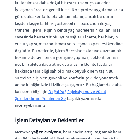
kullanılması, daha doğal bir estetik sonuç vaat eder.
İyileşme süreci de genellikle silikon protez uygulamalarına
göre daha konforlu olarak tanımlanır; ancak bu durum
kişiden kişiye farklılık gösterebilir. Liposuction ile yağ
transferi işlemi, kişinin kendi yağ hücrelerinin kullanılması
sayesinde benzersiz bir uyum sağlar. Elbette, her bireyin
vücut yapısı, metabolizması ve iyileşme kapasitesi kendine
özgüdür. Bu nedenle, işlem öncesinde alanında uzman bir
hekimle detaylı bir ön görüşme yapmak, beklentilerinizi
net bir şekilde ifade etmek ve olası riskler ile faydalar
hakkında tam bilgi sahibi olmak büyük önem taşır. Bu
süreci sizin için en güvenli ve konforlu şekilde yönetmek
adına kliniğimizde titizlikle çalışıyoruz. Bu bağlamda, daha
kapsamlı bilgi için
Doğal Yağ Enjeksiyonu ve Vücut
Şekillendirme: Yenilenen Siz
başlıklı yazımızı da
inceleyebilirsiniz.
İşlem Detayları ve Beklentiler
Memeye
yağ enjeksiyonu
, hem hacim artışı sağlamak hem
de göğüslerin şeklini iyileştirmek amacıyla uygulanabilir.