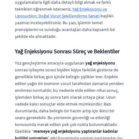
uygulamalarla ilgili daha detaylı bilgi almak ve farklı
teknikleri öğrenmek isterseniz,
Yağ Enjeksiyonu ve
Liposuction: Doğal Vücut Şekillendirme Sanatı
başlıklı
yazımızı inceleyebilirsiniz. Bu yazı, işlemin temel
prensiplerini ve sunduğu avantajları daha kapsamlı bir
şekilde ele almaktadır.
Yağ Enjeksiyonu Sonrası Süreç ve Beklentiler
Yüz gençleştirme amacıyla uygulanan
yağ enjeksiyonu
sonrası iyileşme süreci kişiden kişiye farklılık gösterse de
genellikle birkaç gün içinde belirgin şişlikler iner. Enjekte
edilen yağın bir kısmının vücut tarafından zamanla yeniden
emilmesi normaldir; bu nedenle elde edilen nihai sonuç,
işlemden birkaç ay sonra tam olarak ortaya çıkar. Uzun
vadede kalıcı sonuçlar elde etmek mümkündür. Bazı
durumlarda, daha belirgin bir hacim artışı için ikinci bir
seans gerekebilir. Bu yöntemin güvenliği ve etkinliği
konusunda merak edilen pek çok nokta bulunmaktadır.
Özellikle “
memeye yağ enjeksiyonu yaptıranlar kadınlar
kulübü yorumları
” gibi forumlarda yapılan paylaşımlar, bu