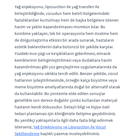
Yağ enjeksiyonu, liposuction ile yağ transferi ile
birleştirildiğinde, vücudun hem belirli bölgelerindeki
fazlalıklardan kurtulmayı hem de başka bölgelere istenen
hacim ve şeklin kazandırılmasını mümkün kılar. Bu
kombine yaklaşım, tek bir operasyonla hem incelme hem
de dolgunlaştırma etkisini bir arada sunarak, hastaların
estetik beklentilerini daha bütüncül bir şekilde karşılar.
Yüzdeki ince çizgi ve kırışıklıkların giderilmesi, elmacık
kemiklerinin belirginleştirilmesi veya dudaklara hacim
kazandırılması gibi yüz gençleştirme uygulamalarında da
yağ enjeksiyonu sıklıkla tercih edilir. Benzer şekilde, vücut
hatlarının iyileştirilmesinde, örneğin kalça büyütme veya
meme büyütme ameliyatlarında doğal bir alternatif olarak
da kullanılabilir. Bu yöntemle elde edilen sonuçlar
genellikle son derece doğaldır çünkü kullanılan materyal
hastanın kendi dokusudur. Detaylı bilgi ve kişiye özel
tedavi planlaması için kliniğimizle iletişime geçebilirsiniz.
Bu yenilikçi yaklaşımlarla ilgili daha fazla bilgi edinmek
isterseniz,
Yağ Enjeksiyonu ve Liposuction ile Vücut
Şekillendirme
başlıklı yazımızı inceleyebilirsiniz.