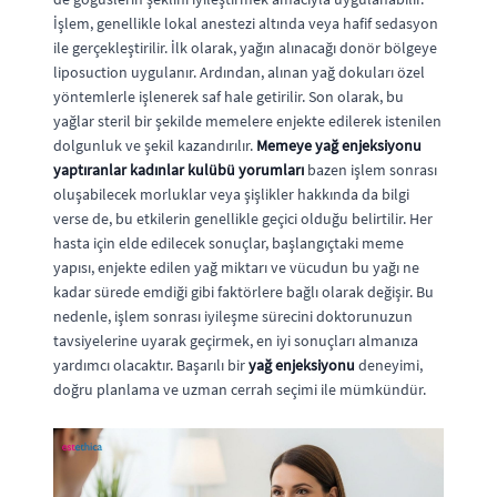
İşlem, genellikle lokal anestezi altında veya hafif sedasyon
ile gerçekleştirilir. İlk olarak, yağın alınacağı donör bölgeye
liposuction uygulanır. Ardından, alınan yağ dokuları özel
yöntemlerle işlenerek saf hale getirilir. Son olarak, bu
yağlar steril bir şekilde memelere enjekte edilerek istenilen
dolgunluk ve şekil kazandırılır.
Memeye yağ enjeksiyonu
yaptıranlar kadınlar kulübü yorumları
bazen işlem sonrası
oluşabilecek morluklar veya şişlikler hakkında da bilgi
verse de, bu etkilerin genellikle geçici olduğu belirtilir. Her
hasta için elde edilecek sonuçlar, başlangıçtaki meme
yapısı, enjekte edilen yağ miktarı ve vücudun bu yağı ne
kadar sürede emdiği gibi faktörlere bağlı olarak değişir. Bu
nedenle, işlem sonrası iyileşme sürecini doktorunuzun
tavsiyelerine uyarak geçirmek, en iyi sonuçları almanıza
yardımcı olacaktır. Başarılı bir
yağ enjeksiyonu
deneyimi,
doğru planlama ve uzman cerrah seçimi ile mümkündür.