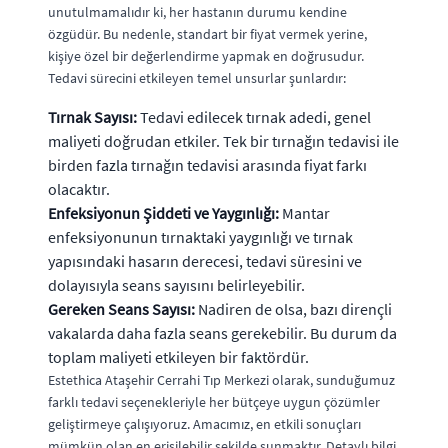
unutulmamalıdır ki, her hastanın durumu kendine
özgüdür. Bu nedenle, standart bir fiyat vermek yerine,
kişiye özel bir değerlendirme yapmak en doğrusudur.
Tedavi sürecini etkileyen temel unsurlar şunlardır:
Tırnak Sayısı:
Tedavi edilecek tırnak adedi, genel
maliyeti doğrudan etkiler. Tek bir tırnağın tedavisi ile
birden fazla tırnağın tedavisi arasında fiyat farkı
olacaktır.
Enfeksiyonun Şiddeti ve Yaygınlığı:
Mantar
enfeksiyonunun tırnaktaki yaygınlığı ve tırnak
yapısındaki hasarın derecesi, tedavi süresini ve
dolayısıyla seans sayısını belirleyebilir.
Gereken Seans Sayısı:
Nadiren de olsa, bazı dirençli
vakalarda daha fazla seans gerekebilir. Bu durum da
toplam maliyeti etkileyen bir faktördür.
Estethica Ataşehir Cerrahi Tıp Merkezi olarak, sunduğumuz
farklı tedavi seçenekleriyle her bütçeye uygun çözümler
geliştirmeye çalışıyoruz. Amacımız, en etkili sonuçları
mümkün olan en erişilebilir şekilde sunmaktır. Detaylı bilgi