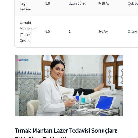
İlaç
3.0
Uzun Süreli
9-18 Ay
Çok D
Tedavisi
Cerrahi
Müdahale
3.5
1
3-6 Ay
Orta-
(Tırnak
Çekimi)
Tırnak Mantarı Lazer Tedavisi Sonuçları: