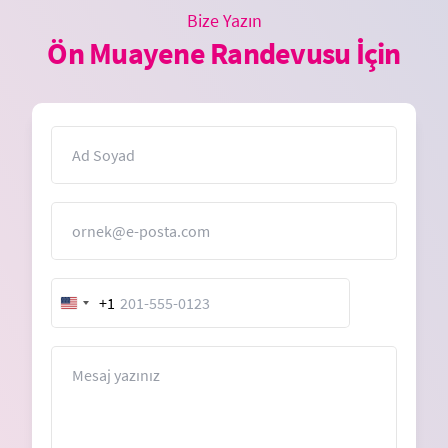
Bize Yazın
Ön Muayene Randevusu İçin
İsim
E-Posta
+1
United
States
+1
Mesaj