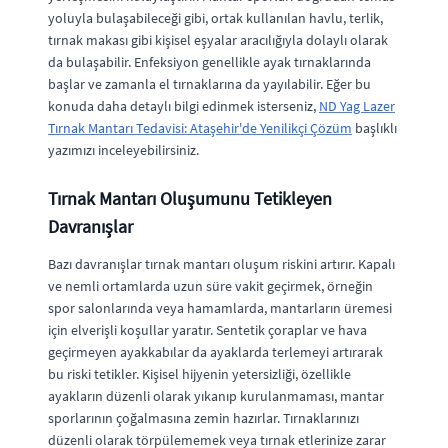
yoluyla bulaşabileceği gibi, ortak kullanılan havlu, terlik,
tırnak makası gibi kişisel eşyalar aracılığıyla dolaylı olarak
da bulaşabilir. Enfeksiyon genellikle ayak tırnaklarında
başlar ve zamanla el tırnaklarına da yayılabilir. Eğer bu
konuda daha detaylı bilgi edinmek isterseniz,
ND Yag Lazer
Tırnak Mantarı Tedavisi: Ataşehir'de Yenilikçi Çözüm
başlıklı
yazımızı inceleyebilirsiniz.
Tırnak Mantarı Oluşumunu Tetikleyen
Davranışlar
Bazı davranışlar tırnak mantarı oluşum riskini artırır. Kapalı
ve nemli ortamlarda uzun süre vakit geçirmek, örneğin
spor salonlarında veya hamamlarda, mantarların üremesi
için elverişli koşullar yaratır. Sentetik çoraplar ve hava
geçirmeyen ayakkabılar da ayaklarda terlemeyi artırarak
bu riski tetikler. Kişisel hijyenin yetersizliği, özellikle
ayakların düzenli olarak yıkanıp kurulanmaması, mantar
sporlarının çoğalmasına zemin hazırlar. Tırnaklarınızı
düzenli olarak törpülememek veya tırnak etlerinize zarar