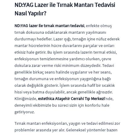
ND:YAG Lazer ile Tırnak Mantarı Tedavisi
Nasıl Yapılır?
ND:YAG lazer ile tırnak mantarı tedavisi
, enfekte olmuş
tırnak dokusuna odaklanarak mantarın yayılmasını
durdurmayı hedefler. Lazer ışığı, tırnağın içine nüfuz ederek
mantar hücrelerinin hücre duvarlarını parçalar ve onları
etkisiz hale getirir. Bu işlem sırasında lazerin termal etkisi,
enfeksiyonun temizlenmesine yardımcı olurken, çevre
dokulara zarar verme riski minimum düzeydedir. Tedavi
genellikle birkaç seans halinde uygulanır ve her seans,
tırnağın durumuna ve enfeksiyonun yaygınlığına bağlı
olarak değişiklik gösterir. İşlem sırasında hafif bir sıcaklık
hissi veya batma duyulabilir, ancak genellikle ağrısızdır.
Kliniğimizde,
estethica Ataşehir Cerrahi Tıp Merkezi
'nde,
deneyimli ekibimizle bu süreci sizin için konforlu hale
getiriyoruz.
Tırnak mantarı enfeksiyonları, yaygın ve tedavi edilmesi zor
problemler arasında yer alır. Geleneksel yöntemler bazen