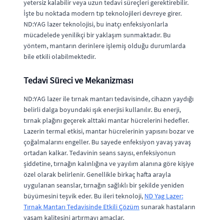
yetersiz kalabilir veya uzun tedavi süreçleri gerektirebilir.
İşte bu noktada modern tıp teknolojileri devreye girer.
ND:YAG lazer teknolojisi, bu inatçı enfeksiyonlarla
mücadelede yenilikçi bir yaklaşım sunmaktadır. Bu
yöntem, mantarın derinlere işlemiş olduğu durumlarda
bile etkili olabilmektedir.
Tedavi Süreci ve Mekanizması
ND:YAG lazer ile tırnak mantarı tedavisinde, cihazın yaydığı
belirli dalga boyundaki ışık enerjisi kullanılır. Bu enerji,
tırnak plağını geçerek alttaki mantar hücrelerini hedefler.
Lazerin termal etkisi, mantar hücrelerinin yapısını bozar ve
çoğalmalarını engeller. Bu sayede enfeksiyon yavaş yavaş
ortadan kalkar. Tedavinin seans sayısı, enfeksiyonun
şiddetine, tırnağın kalınlığına ve yayılım alanına göre kişiye
özel olarak belirlenir. Genellikle birkaç hafta arayla
uygulanan seanslar, tırnağın sağlıklı bir şekilde yeniden
büyümesini teşvik eder. Bu ileri teknoloji,
ND Yag Lazer:
Tırnak Mantarı Tedavisinde Etkili Çözüm
sunarak hastaların
yaşam kalitesini artırmayı amaçlar.