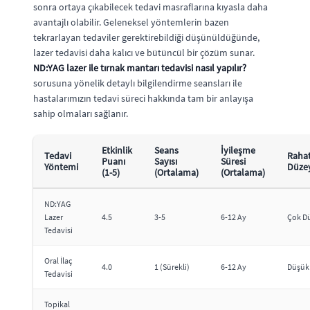
sonra ortaya çıkabilecek tedavi masraflarına kıyasla daha
avantajlı olabilir. Geleneksel yöntemlerin bazen
tekrarlayan tedaviler gerektirebildiği düşünüldüğünde,
lazer tedavisi daha kalıcı ve bütüncül bir çözüm sunar.
ND:YAG lazer ile tırnak mantarı tedavisi nasıl yapılır?
sorusuna yönelik detaylı bilgilendirme seansları ile
hastalarımızın tedavi süreci hakkında tam bir anlayışa
sahip olmaları sağlanır.
Etkinlik
Seans
İyileşme
Tedavi
Rahat
Puanı
Sayısı
Süresi
Yöntemi
Düze
(1-5)
(Ortalama)
(Ortalama)
ND:YAG
Lazer
4.5
3-5
6-12 Ay
Çok D
Tedavisi
Oral İlaç
4.0
1 (Sürekli)
6-12 Ay
Düşük
Tedavisi
Topikal