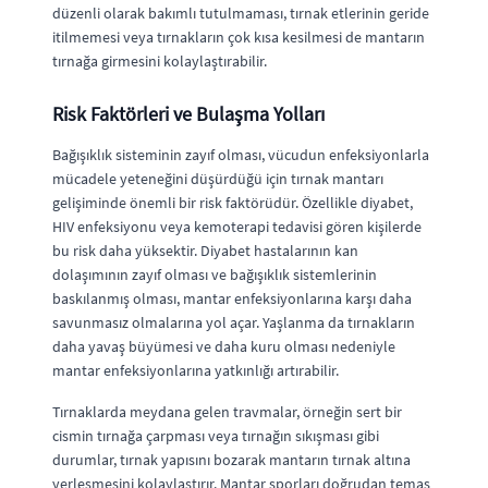
düzenli olarak bakımlı tutulmaması, tırnak etlerinin geride
itilmemesi veya tırnakların çok kısa kesilmesi de mantarın
tırnağa girmesini kolaylaştırabilir.
Risk Faktörleri ve Bulaşma Yolları
Bağışıklık sisteminin zayıf olması, vücudun enfeksiyonlarla
mücadele yeteneğini düşürdüğü için tırnak mantarı
gelişiminde önemli bir risk faktörüdür. Özellikle diyabet,
HIV enfeksiyonu veya kemoterapi tedavisi gören kişilerde
bu risk daha yüksektir. Diyabet hastalarının kan
dolaşımının zayıf olması ve bağışıklık sistemlerinin
baskılanmış olması, mantar enfeksiyonlarına karşı daha
savunmasız olmalarına yol açar. Yaşlanma da tırnakların
daha yavaş büyümesi ve daha kuru olması nedeniyle
mantar enfeksiyonlarına yatkınlığı artırabilir.
Tırnaklarda meydana gelen travmalar, örneğin sert bir
cismin tırnağa çarpması veya tırnağın sıkışması gibi
durumlar, tırnak yapısını bozarak mantarın tırnak altına
yerleşmesini kolaylaştırır. Mantar sporları doğrudan temas