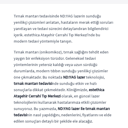
Tırnak mantarı tedavisinde ND:YAG lazerin sunduğu
yenilikçi çözümleri anlatan, hastaların merak ettiği soruları
yanıtlayan ve tedavi sürecini detaylandıran bilgilendirici
içerik. estethica Ataşehir Cerrahi Tıp Merkezi'nde bu
modern tedavi yöntemiyle tanışın.
Tırnak mantarı (onikomikoz), tırnak sağlığını tehdit eden
yaygın bir enfeksiyon türüdür. Geleneksel tedavi
yöntemlerinin yetersiz kaldığı veya uzun sürdüğü
durumlarda, modern tıbbın sunduğu yenilikçi çözümler
öne çıkmaktadır. Bu noktada
ND:YAG lazer
teknolojisi,
tırnak mantarı tedavisi
nde sunduğu etkin ve hızlı
sonuçlarla dikkat çekmektedir. Kliniğimizde,
estethica
Ataşehir Cerrahi Tıp Merkezi
olarak, en güncel lazer
teknolojilerini kullanarak hastalarımıza etkili çözümler
sunuyoruz. Bu yazımızda,
ND:YAG lazer ile tırnak mantarı
tedavisi
nin nasıl yapıldığını, nedenlerini, fiyatlarını ve elde
edilen sonuçları detaylı bir şekilde ele alacağız.