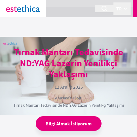
section Service {
}
TR
Tırnak Mantarı Tedavisinde
ND:YAG Lazerin Yenilikçi
Yaklaşımı
12 Aralık 2025
Anasayfa
›
Blog
›
Tırnak Mantarı Tedavisinde ND:YAG Lazerin Yenilikçi Yaklaşımı
Bilgi Almak İstiyorum