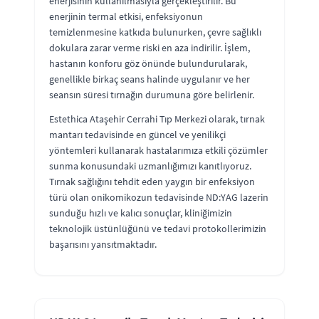
enerjisinin kullanılmasıyla gerçekleştirilir. Bu
enerjinin termal etkisi, enfeksiyonun
temizlenmesine katkıda bulunurken, çevre sağlıklı
dokulara zarar verme riski en aza indirilir. İşlem,
hastanın konforu göz önünde bulundurularak,
genellikle birkaç seans halinde uygulanır ve her
seansın süresi tırnağın durumuna göre belirlenir.
Estethica Ataşehir Cerrahi Tıp Merkezi olarak, tırnak
mantarı tedavisinde en güncel ve yenilikçi
yöntemleri kullanarak hastalarımıza etkili çözümler
sunma konusundaki uzmanlığımızı kanıtlıyoruz.
Tırnak sağlığını tehdit eden yaygın bir enfeksiyon
türü olan onikomikozun tedavisinde ND:YAG lazerin
sunduğu hızlı ve kalıcı sonuçlar, kliniğimizin
teknolojik üstünlüğünü ve tedavi protokollerimizin
başarısını yansıtmaktadır.