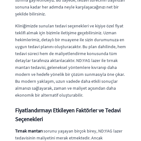
sunma gayretindeyiz. Bu sayede, tedavi sürecinin başından
sonuna kadar her adımda neyle karşılaşacağınızı net bir
şekilde bilirsiniz.
Kliniğimizde sunulan tedavi seçenekleri ve kişiye özel fiyat
teklifi almak için bizimle iletişime geçebilirsiniz. Uzman
hekimlerimiz, detaylı bir muayene ile sizin durumunuza en
uygun tedavi planını oluşturacaktır. Bu plan dahilinde, hem
tedavi süreci hem de maliyetlendirme konusunda tüm
detaylar tarafınıza aktarılacaktır. ND:YAG lazer ile tırnak
mantarı tedavisi, geleneksel yöntemlere kıvranıp daha
modern ve hedefe yönelik bir çözüm sunmasıyla öne çıkar.
Bu modern yaklaşım, uzun vadede daha etkili sonuçlar
almanızı sağlayarak, zaman ve maliyet açısından daha
ekonomik bir alternatif oluşturabilir.
Fiyatlandırmayı Etkileyen Faktörler ve Tedavi
Seçenekleri
Tırnak mantarı
sorunu yaşayan birçok birey, ND:YAG lazer
tedavisinin maliyetini merak etmektedir. Ancak