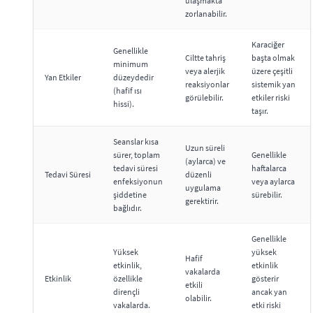
ulaşmakta
zorlanabilir.
Karaciğer
Genellikle
Ciltte tahriş
başta olmak
minimum
veya alerjik
üzere çeşitli
Yan Etkiler
düzeydedir
reaksiyonlar
sistemik yan
(hafif ısı
görülebilir.
etkiler riski
hissi).
taşır.
Seanslar kısa
Uzun süreli
sürer, toplam
Genellikle
(aylarca) ve
tedavi süresi
haftalarca
Tedavi Süresi
düzenli
enfeksiyonun
veya aylarca
uygulama
şiddetine
sürebilir.
gerektirir.
bağlıdır.
Genellikle
Yüksek
yüksek
Hafif
etkinlik,
etkinlik
vakalarda
Etkinlik
özellikle
gösterir
etkili
dirençli
ancak yan
olabilir.
vakalarda.
etki riski