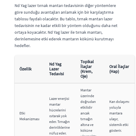
Nd Yag lazer tırnak mantarı tedavisinin diğer yöntemlere
göre sunduğu avantajları anlamak için bir karşılaştırma
tablosu faydalı olacaktır. Bu tablo, tırnak mantarı lazer
tedavisinin ne kadar etkili bir yöntem olduğunu daha net
ortaya koyacaktır. Nd Yag lazer ile tırnak mantarı,
derinlemesine etki ederek mantarın kökünü kurutmayı
hedefler.
Topikal
Nd Yag
İlaçlar
Oral İlaçlar
Özellik
Lazer
(Krem,
(Hap)
Tedavisi
Oje)
Mantar
üzerinde
Lazer enerjisi
doğrudan
Kan dolaşımı
mantar
etkilidir
yoluyla
hücrelerini
Etki
ancak
mantara
ısıtarak yok
Mekanizması
tırnağın
ulaşır,
eder. Tırnağın
altına ve
sistemik etki
derinliklerine
köküne
gösterir.
nüfuz eder.