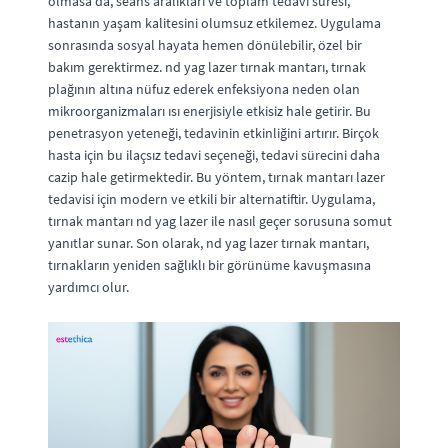
olmasa da, seans aralıkları ve toplam tedavi süresi,
hastanın yaşam kalitesini olumsuz etkilemez. Uygulama
sonrasında sosyal hayata hemen dönülebilir, özel bir
bakım gerektirmez. nd yag lazer tırnak mantarı, tırnak
plağının altına nüfuz ederek enfeksiyona neden olan
mikroorganizmaları ısı enerjisiyle etkisiz hale getirir. Bu
penetrasyon yeteneği, tedavinin etkinliğini artırır. Birçok
hasta için bu ilaçsız tedavi seçeneği, tedavi sürecini daha
cazip hale getirmektedir. Bu yöntem, tırnak mantarı lazer
tedavisi için modern ve etkili bir alternatiftir. Uygulama,
tırnak mantarı nd yag lazer ile nasıl geçer sorusuna somut
yanıtlar sunar. Son olarak, nd yag lazer tırnak mantarı,
tırnakların yeniden sağlıklı bir görünüme kavuşmasına
yardımcı olur.