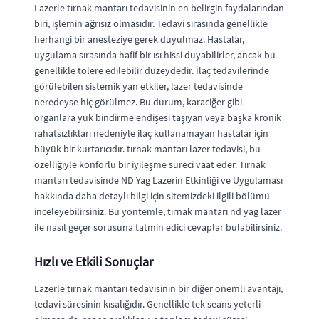
Lazerle tırnak mantarı tedavisinin en belirgin faydalarından
biri, işlemin ağrısız olmasıdır. Tedavi sırasında genellikle
herhangi bir anesteziye gerek duyulmaz. Hastalar,
uygulama sırasında hafif bir ısı hissi duyabilirler, ancak bu
genellikle tolere edilebilir düzeydedir. İlaç tedavilerinde
görülebilen sistemik yan etkiler, lazer tedavisinde
neredeyse hiç görülmez. Bu durum, karaciğer gibi
organlara yük bindirme endişesi taşıyan veya başka kronik
rahatsızlıkları nedeniyle ilaç kullanamayan hastalar için
büyük bir kurtarıcıdır. tırnak mantarı lazer tedavisi, bu
özelliğiyle konforlu bir iyileşme süreci vaat eder. Tırnak
mantarı tedavisinde ND Yag Lazerin Etkinliği ve Uygulaması
hakkında daha detaylı bilgi için sitemizdeki ilgili bölümü
inceleyebilirsiniz. Bu yöntemle, tırnak mantarı nd yag lazer
ile nasıl geçer sorusuna tatmin edici cevaplar bulabilirsiniz.
Hızlı ve Etkili Sonuçlar
Lazerle tırnak mantarı tedavisinin bir diğer önemli avantajı,
tedavi süresinin kısalığıdır. Genellikle tek seans yeterli