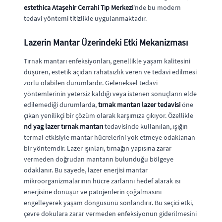
estethica Ataşehir Cerrahi Tıp Merkezi
'nde bu modern
tedavi yöntemi titizlikle uygulanmaktadır.
Lazerin Mantar Üzerindeki Etki Mekanizması
Tırnak mantarı enfeksiyonları, genellikle yaşam kalitesini
düşüren, estetik açıdan rahatsızlık veren ve tedavi edilmesi
zorlu olabilen durumlardır. Geleneksel tedavi
yöntemlerinin yetersiz kaldığı veya istenen sonuçların elde
edilemediği durumlarda,
tırnak mantarı lazer tedavisi
öne
çıkan yenilikçi bir çözüm olarak karşımıza çıkıyor. Özellikle
nd yag lazer tırnak mantarı
tedavisinde kullanılan, ışığın
termal etkisiyle mantar hücrelerini yok etmeye odaklanan
bir yöntemdir. Lazer ışınları, tırnağın yapısına zarar
vermeden doğrudan mantarın bulunduğu bölgeye
odaklanır. Bu sayede, lazer enerjisi mantar
mikroorganizmalarının hücre zarlarını hedef alarak ısı
enerjisine dönüşür ve patojenlerin çoğalmasını
engelleyerek yaşam döngüsünü sonlandırır. Bu seçici etki,
çevre dokulara zarar vermeden enfeksiyonun giderilmesini