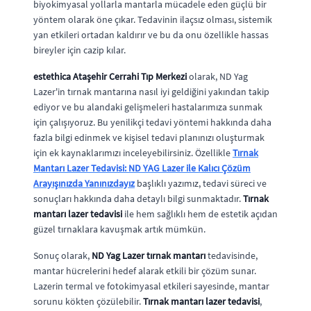
biyokimyasal yollarla mantarla mücadele eden güçlü bir
yöntem olarak öne çıkar. Tedavinin ilaçsız olması, sistemik
yan etkileri ortadan kaldırır ve bu da onu özellikle hassas
bireyler için cazip kılar.
estethica Ataşehir Cerrahi Tıp Merkezi
olarak, ND Yag
Lazer'in tırnak mantarına nasıl iyi geldiğini yakından takip
ediyor ve bu alandaki gelişmeleri hastalarımıza sunmak
için çalışıyoruz. Bu yenilikçi tedavi yöntemi hakkında daha
fazla bilgi edinmek ve kişisel tedavi planınızı oluşturmak
için ek kaynaklarımızı inceleyebilirsiniz. Özellikle
Tırnak
Mantarı Lazer Tedavisi: ND YAG Lazer ile Kalıcı Çözüm
Arayışınızda Yanınızdayız
başlıklı yazımız, tedavi süreci ve
sonuçları hakkında daha detaylı bilgi sunmaktadır.
Tırnak
mantarı lazer tedavisi
ile hem sağlıklı hem de estetik açıdan
güzel tırnaklara kavuşmak artık mümkün.
Sonuç olarak,
ND Yag Lazer tırnak mantarı
tedavisinde,
mantar hücrelerini hedef alarak etkili bir çözüm sunar.
Lazerin termal ve fotokimyasal etkileri sayesinde, mantar
sorunu kökten çözülebilir.
Tırnak mantarı lazer tedavisi
,