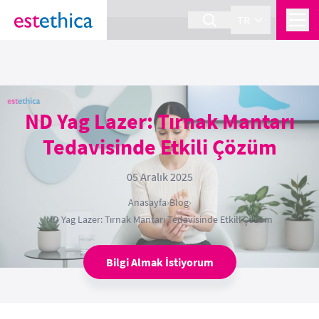
section Service {
}
TR
ND Yag Lazer: Tırnak Mantarı
Tedavisinde Etkili Çözüm
05 Aralık 2025
Anasayfa
›
Blog
›
ND Yag Lazer: Tırnak Mantarı Tedavisinde Etkili Çözüm
Bilgi Almak İstiyorum