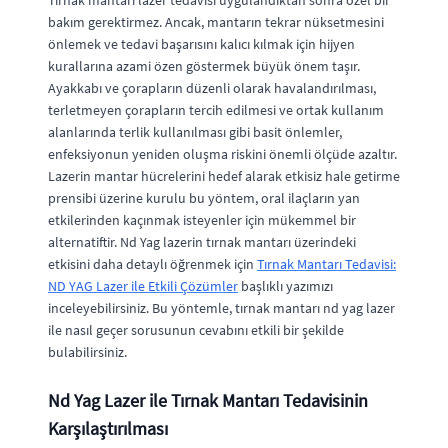
Tırnak mantarı lazer tedavisi uygulandıktan sonra özel bir
bakım gerektirmez. Ancak, mantarın tekrar nüksetmesini
önlemek ve tedavi başarısını kalıcı kılmak için hijyen
kurallarına azami özen göstermek büyük önem taşır.
Ayakkabı ve çorapların düzenli olarak havalandırılması,
terletmeyen çorapların tercih edilmesi ve ortak kullanım
alanlarında terlik kullanılması gibi basit önlemler,
enfeksiyonun yeniden oluşma riskini önemli ölçüde azaltır.
Lazerin mantar hücrelerini hedef alarak etkisiz hale getirme
prensibi üzerine kurulu bu yöntem, oral ilaçların yan
etkilerinden kaçınmak isteyenler için mükemmel bir
alternatiftir. Nd Yag lazerin tırnak mantarı üzerindeki
etkisini daha detaylı öğrenmek için
Tırnak Mantarı Tedavisi:
ND YAG Lazer ile Etkili Çözümler
başlıklı yazımızı
inceleyebilirsiniz. Bu yöntemle, tırnak mantarı nd yag lazer
ile nasıl geçer sorusunun cevabını etkili bir şekilde
bulabilirsiniz.
Nd Yag Lazer ile Tırnak Mantarı Tedavisinin
Karşılaştırılması