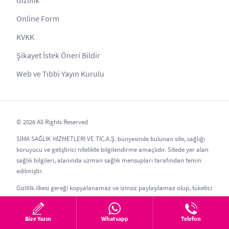
Online Form
KVKK
Şikayet İstek Öneri Bildir
Web ve Tıbbi Yayın Kurulu
© 2026 All Rights Reserved
SİMA SAĞLIK HİZMETLERİ VE TİC.A.Ş. bünyesinde bulunan site, sağlığı
koruyucu ve geliştirici nitelikte bilgilendirme amaçlıdır. Sitede yer alan
sağlık bilgileri, alanında uzman sağlık mensupları tarafından temin
edilmiştir.
Gizlilik ilkesi gereği kopyalanamaz ve izinsiz paylaşılamaz olup, tüketici
ve hasta hakları adına taklitleri olan; estethic , estethik, estetic, estetica,
estetika vb. benzer sitelerden kaçınılmalıdır. Web sitemizden saç ekimi
Bize Yazın
Whatsapp
Telefon
ve estetik cerrahi konularında bilgi alabilir, dilerseniz saç ekimi ve