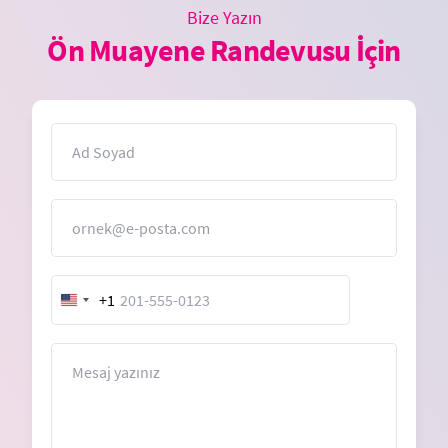
Bize Yazın
Ön Muayene Randevusu İçin
İsim
E-Posta
+1
United
States
+1
Mesaj