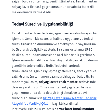
sağlar, bu da yöntemin güvenilirliğini artırır. Tırnak mantarı
nd yag lazer ile nasıl geçer sorusunun cevabı da bu etkili
mekanizmada yatmaktadır.
Tedavi Süreci ve Uygulanabilirliği
Tırnak mantarı lazer tedavisi, ağrısız ve cerrahi olmayan bir
işlemdir. Genellikle seanslar halinde uygulanır ve tedavi
süresi tırnakların durumuna ve enfeksiyonun yaygınlığına
bağlı olarak değişiklik gösterir. Bir seans ortalama 15-30
dakika sürer. Tedavi öncesinde özel bir hazırlık gerekmez.
İşlem sırasında hafif bir ısı hissi duyulabilir, ancak bu durum
genellikle tolere edilebilirdir. Tedavinin ardından
tırnaklarda belirgin bir iyileşme gözlemlenir, ancak yeni ve
sağlıklı tırnağın tamamen uzaması birkaç ayı bulabilir. Bu
modern yaklaşım,
nd yag lazer tırnak mantarı
tedavisinde
devrim yaratmıştır. Tırnak mantarı nd yag lazer ile nasıl
geçer konusunda daha detaylı bilgi almak ve tedavi
sürecini anlamak için
ND Yag Lazer Tırnak Mantarı Tedavisi:
Ataşehir'de Yenilikçi Çözüm
başlıklı içeriğimizi
inceleyebilirsiniz. Bu gelişmiş
nd yag lazer tırnak mantarı