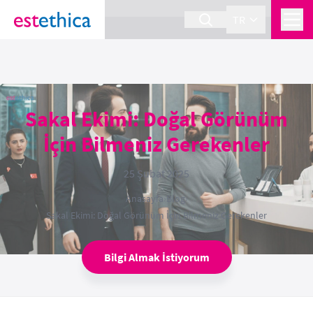
section Service {
}
TR
Sakal Ekimi: Doğal Görünüm
İçin Bilmeniz Gerekenler
25 Şubat 2025
Anasayfa
›
Blog
›
Sakal Ekimi: Doğal Görünüm İçin Bilmeniz Gerekenler
Bilgi Almak İstiyorum