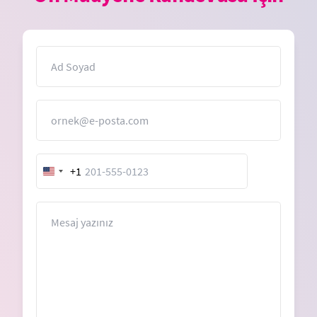
İsim
E-Posta
+1
United
States
+1
Mesaj