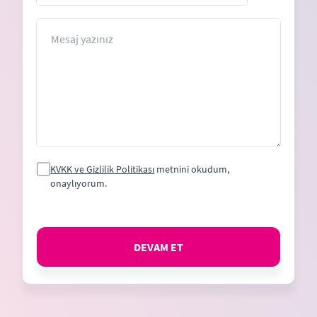
States
+1
Mesaj
KVKK ve Gizlilik Politikası
metnini okudum,
onaylıyorum.
DEVAM ET