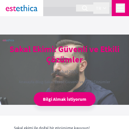
section Service {
}
TR
Sakal Ekimi: Güvenli ve Etkili
Çözümler
24 Şubat 2025
Anasayfa
›
Blog
›
Sakal Ekimi: Güvenli ve Etkili Çözümler
Bilgi Almak İstiyorum
Sakal ekimi ile doğal bir görünüme kavuşun!