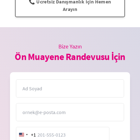
📞 Ücretsiz Danışmanlık İçin Hemen
Arayın
Bize Yazın
Ön Muayene Randevusu İçin
İsim
E-Posta
+1
United