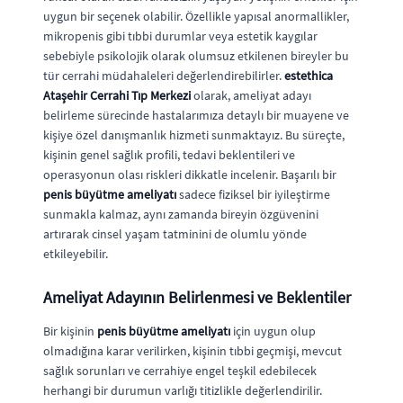
uygun bir seçenek olabilir. Özellikle yapısal anormallikler,
mikropenis gibi tıbbi durumlar veya estetik kaygılar
sebebiyle psikolojik olarak olumsuz etkilenen bireyler bu
tür cerrahi müdahaleleri değerlendirebilirler.
estethica
Ataşehir Cerrahi Tıp Merkezi
olarak, ameliyat adayı
belirleme sürecinde hastalarımıza detaylı bir muayene ve
kişiye özel danışmanlık hizmeti sunmaktayız. Bu süreçte,
kişinin genel sağlık profili, tedavi beklentileri ve
operasyonun olası riskleri dikkatle incelenir. Başarılı bir
penis büyütme ameliyatı
sadece fiziksel bir iyileştirme
sunmakla kalmaz, aynı zamanda bireyin özgüvenini
artırarak cinsel yaşam tatminini de olumlu yönde
etkileyebilir.
Ameliyat Adayının Belirlenmesi ve Beklentiler
Bir kişinin
penis büyütme ameliyatı
için uygun olup
olmadığına karar verilirken, kişinin tıbbi geçmişi, mevcut
sağlık sorunları ve cerrahiye engel teşkil edebilecek
herhangi bir durumun varlığı titizlikle değerlendirilir.