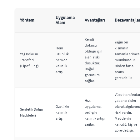
Uygulama
Yöntem
Avantajları
Dezavantajlar
Alanı
Kendi
Yağın bir
dokusu
Hem
kısmının
olduğu için
Yağ Dokusu
uzunluk
zamanla erimes
alerji riski
Transferi
hem de
mümkündür.
düşüktür.
(Lipofilling)
kalınlık
Birden fazla
Doğal
artışı
seans
görünüm
gerekebilir.
sağlar.
Vücut tarafında
Hızlı
yabancı cisim
Özellikle
uygulama,
olarak algılanm
Sentetik Dolgu
kalınlık
belirgin
riski vardır.
Maddeleri
artışı
kalınlık artışı
Maddenin
sağlar.
kalıcılığı kişiye
göre değişir.