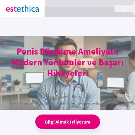
section Service {
}
Penis Büyütme Ameliyatı:
Modern Yöntemler ve Başarı
Hikayeleri
13 Kasım 2025
Anasayfa
›
Blog
›
Penis Büyütme Ameliyatı: Modern Yöntemler ve Başarı Hikayeleri
Bilgi Almak İstiyorum