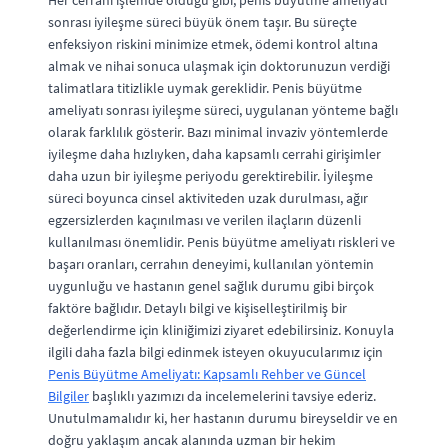
sonrası iyileşme süreci büyük önem taşır. Bu süreçte
enfeksiyon riskini minimize etmek, ödemi kontrol altına
almak ve nihai sonuca ulaşmak için doktorunuzun verdiği
talimatlara titizlikle uymak gereklidir. Penis büyütme
ameliyatı sonrası iyileşme süreci, uygulanan yönteme bağlı
olarak farklılık gösterir. Bazı minimal invaziv yöntemlerde
iyileşme daha hızlıyken, daha kapsamlı cerrahi girişimler
daha uzun bir iyileşme periyodu gerektirebilir. İyileşme
süreci boyunca cinsel aktiviteden uzak durulması, ağır
egzersizlerden kaçınılması ve verilen ilaçların düzenli
kullanılması önemlidir. Penis büyütme ameliyatı riskleri ve
başarı oranları, cerrahın deneyimi, kullanılan yöntemin
uygunluğu ve hastanın genel sağlık durumu gibi birçok
faktöre bağlıdır. Detaylı bilgi ve kişiselleştirilmiş bir
değerlendirme için kliniğimizi ziyaret edebilirsiniz. Konuyla
ilgili daha fazla bilgi edinmek isteyen okuyucularımız için
Penis Büyütme Ameliyatı: Kapsamlı Rehber ve Güncel
Bilgiler
başlıklı yazımızı da incelemelerini tavsiye ederiz.
Unutulmamalıdır ki, her hastanın durumu bireyseldir ve en
doğru yaklaşım ancak alanında uzman bir hekim