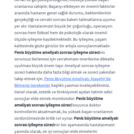
oranlarına sahiptir. Başarıyı etkileyen en önemli faktörler
arasında hastanın genel sağlık durumu, beklentilerinin
gerçekçiliği ve cerrahi sonrası bakım talimatlarına uyumu
yer alır. Hastalarımızın büyük bir çoğunluğu, operasyon
sonrası hem fiziksel hem de psikolojik olarak önemli
ölçüde iyileşme kaydetmektedir. Bu iyileşme, yaşam
kalitesinde gözle görülür bir artışla sonuçlanmaktadır.
Penis büyütme ameliyatı sonrası iyileşme süreci
nin
sorunsuz ilerlemesi için cerrahımızın önerilerine dikkatle
uyulması büyük önem taşır. Ameliyat sonrası iyileşme
süreci hakkında daha fazla bilgi almak ve süreci yakından
takip etmek için,
Penis Büyütme Ameliyatı: Ataşehir'de
Bilmeniz Gerekenler
başlıklı yazımızı inceleyebilirsiniz.
Genel olarak, estetik ve fonksiyonel açıdan tatmin edici
sonuçlar elde etmek mümkündür.
Penis büyütme
ameliyatı sonrası iyileşme süreci
boyunca doktor
kontrollerini aksatmamak, bu yüksek başarı oranlarının
sürdürülmesinde kritik rol oynar.
Penis büyütme ameliyatı
sonrası iyileşme süreci
nin her aşamasında hastalarımızın
yanında olarak, en iyi sonuçları elde etmelerini