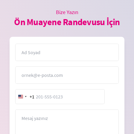
Bize Yazın
Ön Muayene Randevusu İçin
İsim
E-Posta
+1
United
States
+1
Mesaj