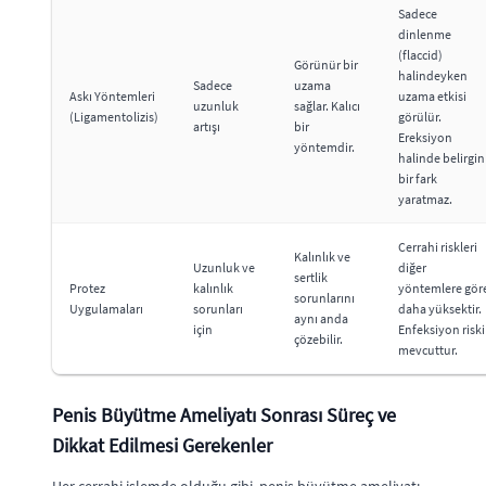
Sadece
dinlenme
(flaccid)
Görünür bir
halindeyken
Sadece
uzama
Askı Yöntemleri
uzama etkisi
uzunluk
sağlar. Kalıcı
(Ligamentolizis)
görülür.
artışı
bir
Ereksiyon
yöntemdir.
halinde belirgin
bir fark
yaratmaz.
Cerrahi riskleri
Kalınlık ve
Uzunluk ve
diğer
sertlik
Protez
kalınlık
yöntemlere gör
sorunlarını
Uygulamaları
sorunları
daha yüksektir.
aynı anda
için
Enfeksiyon riski
çözebilir.
mevcuttur.
Penis Büyütme Ameliyatı Sonrası Süreç ve
Dikkat Edilmesi Gerekenler
Her cerrahi işlemde olduğu gibi, penis büyütme ameliyatı