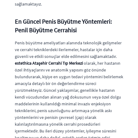
sağlamaktayız.
En Güncel Penis Büyütme Yöntemleri:
Penil Büyütme Cerrahisi
Penis büyütme ameliyatları alanında teknolojik gelişmeler
ve cerrahi tekniklerdeki ilerlemeler, hastalar için daha
güvenli ve etkili sonuçlar elde edilmesini sağlamaktadır.
estethica Ataşehir Cerrahi Tıp Merkezi
olarak, her hastanın
özel ihtiyaçlarını ve anatomik yapısını göz önünde
bulundurarak, kişiye en uygun tedavi yöntemini belirlemek
amacıyla detaylı bir ön değerlendirme süreci
yürütmekteyiz. Güncel yaklaşımlar, genellikle hastanın
kendi vücudundan alınan yağ dokusunun veya özel dolgu
maddelerinin kullanıldığı minimal invaziv enjeksiyon
tekniklerini, penis uzunluğunu artırmaya yönelik askı
yöntemlerini ve penisin çevresel (çap) olarak
kalınlaştırılmasına yönelik cerrahi prosedürleri
içermektedir. Bu ileri düzey yöntemler, iyileşme süresini
kısaltmayı ve daha doğal, estetik açıdan tatmin edici