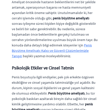
Ameliyat öncesinde hastanın beklentilerini net bir şekilde
anlamak, operasyonun başarısı ve hasta memnuniyeti
açısından kritik öneme sahiptir. Unutulmamalıdır ki, her
cerrahi işlemde olduğu gibi,
penis büyütme ameliyatı
sonrası iyileşme süreci kişiden kişiye değişiklik gösterebilir
ve belirli bir sabır gerektirebilir. Bu nedenle, sürece
başlamadan önce beklentilerin gerçekçi tutulması ve
cerrahın yönlendirmelerine uyulması büyük önem taşır. Bu
konuda daha detaylı bilgi edinmek isteyenler için
Penis
Büyütme Ameliyatı: Kalıcı ve Güvenli Çözümlerimizle
Tanışın
başlıklı yazımızı inceleyebilirsiniz.
Psikolojik Etkiler ve Cinsel Tatmin
Penis boyutuyla ilgili endişeler, pek çok erkekte özgüven
eksikliğine ve cinsel yaşamda tatminsizliğe yol açabilir. Bu
durum, kişinin sosyal ilişkilerini ve genel yaşam kalitesini
de olumsuz etkileyebilir.
Penis büyütme ameliyatı
, bu tür
psikolojik baskıları azaltarak bireyin daha sağlıklı bir cinsel
kimlik geliştirmesine yardımcı olabilir. Elbette, her
penis
büyütme ameliyatı
sonrası iyileşme süreci dikkatle