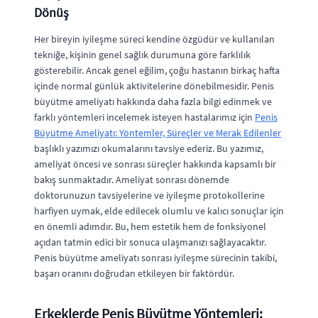
Dönüş
Her bireyin iyileşme süreci kendine özgüdür ve kullanılan
tekniğe, kişinin genel sağlık durumuna göre farklılık
gösterebilir. Ancak genel eğilim, çoğu hastanın birkaç hafta
içinde normal günlük aktivitelerine dönebilmesidir. Penis
büyütme ameliyatı hakkında daha fazla bilgi edinmek ve
farklı yöntemleri incelemek isteyen hastalarımız için
Penis
Büyütme Ameliyatı: Yöntemler, Süreçler ve Merak Edilenler
başlıklı yazımızı okumalarını tavsiye ederiz. Bu yazımız,
ameliyat öncesi ve sonrası süreçler hakkında kapsamlı bir
bakış sunmaktadır. Ameliyat sonrası dönemde
doktorunuzun tavsiyelerine ve iyileşme protokollerine
harfiyen uymak, elde edilecek olumlu ve kalıcı sonuçlar için
en önemli adımdır. Bu, hem estetik hem de fonksiyonel
açıdan tatmin edici bir sonuca ulaşmanızı sağlayacaktır.
Penis büyütme ameliyatı sonrası iyileşme sürecinin takibi,
başarı oranını doğrudan etkileyen bir faktördür.
Erkeklerde Penis Büyütme Yöntemleri: