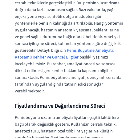
cerrahi tekniklerle gerçekleştirilir. Bu, penisin vücut dışına
doğru daha fazla uzamasını sağlar. Bazı vakalarda, yağ
enjeksiyonu veya sentetik dolgu maddeleri gibi
yöntemlerle penisin kalınlığı da artırılabilir. Hangi yöntemin
uygulanacağı, hastanın anatomik yapısına, beklentilerine
ve genel sağlık durumuna bağlı olarak belirlenir. Ameliyat
sonrası iyileşme süreci, kullanılan yönteme göre değişiklik
gösterebilir. Detaylı bilgi için
Penis Büyütme Ameliyatı:
Kapsamlı Rehber ve Güncel Bilgiler
başlıklı yazımızı
inceleyebilirsiniz. Bu rehber, ameliyat öncesi ve sonrası
dikkat edilmesi gerekenler hakkında kapsamlı bilgiler
sunmaktadır. Penis büyütme ameliyatı, deneyimli cerrahlar
tarafından uygulandığında tatmin edici sonuçlar
verebilmektedir.
Fiyatlandırma ve Değerlendirme Süreci
Penis boyunu uzatma ameliyatı fiyatları, çeşitli faktörlere
bağlı olarak değişiklik gösterir. Kullanılan cerrahi teknik,
anestezi türü, hastanın özel tıbbi ihtiyaçları ve kliniğin
sunduğu hizmetler fiyatlandırmada rol oynayan