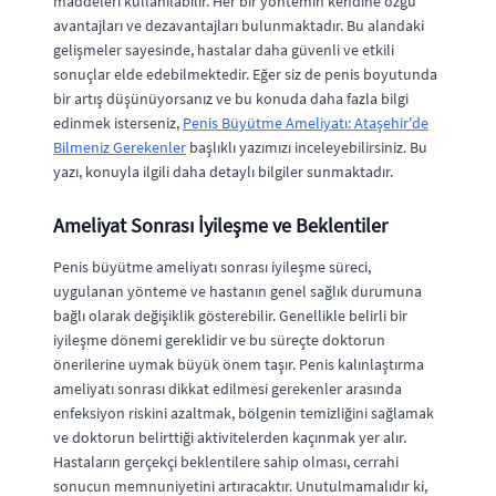
maddeleri kullanılabilir. Her bir yöntemin kendine özgü
avantajları ve dezavantajları bulunmaktadır. Bu alandaki
gelişmeler sayesinde, hastalar daha güvenli ve etkili
sonuçlar elde edebilmektedir. Eğer siz de penis boyutunda
bir artış düşünüyorsanız ve bu konuda daha fazla bilgi
edinmek isterseniz,
Penis Büyütme Ameliyatı: Ataşehir'de
Bilmeniz Gerekenler
başlıklı yazımızı inceleyebilirsiniz. Bu
yazı, konuyla ilgili daha detaylı bilgiler sunmaktadır.
Ameliyat Sonrası İyileşme ve Beklentiler
Penis büyütme ameliyatı sonrası iyileşme süreci,
uygulanan yönteme ve hastanın genel sağlık durumuna
bağlı olarak değişiklik gösterebilir. Genellikle belirli bir
iyileşme dönemi gereklidir ve bu süreçte doktorun
önerilerine uymak büyük önem taşır. Penis kalınlaştırma
ameliyatı sonrası dikkat edilmesi gerekenler arasında
enfeksiyon riskini azaltmak, bölgenin temizliğini sağlamak
ve doktorun belirttiği aktivitelerden kaçınmak yer alır.
Hastaların gerçekçi beklentilere sahip olması, cerrahi
sonucun memnuniyetini artıracaktır. Unutulmamalıdır ki,