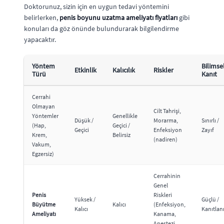
Doktorunuz, sizin için en uygun tedavi yöntemini
belirlerken,
penis boyunu uzatma ameliyatı fiyatları
gibi
konuları da göz önünde bulundurarak bilgilendirme
yapacaktır.
Yöntem
Bilimse
Etkinlik
Kalıcılık
Riskler
Türü
Kanıt
Cerrahi
Olmayan
Cilt Tahrişi,
Yöntemler
Genellikle
Düşük /
Morarma,
Sınırlı /
(Hap,
Geçici /
Geçici
Enfeksiyon
Zayıf
Krem,
Belirsiz
(nadiren)
Vakum,
Egzersiz)
Cerrahinin
Genel
Penis
Riskleri
Yüksek /
Güçlü /
Büyütme
Kalıcı
(Enfeksiyon,
Kalıcı
Kanıtlan
Ameliyatı
Kanama,
Anestezi