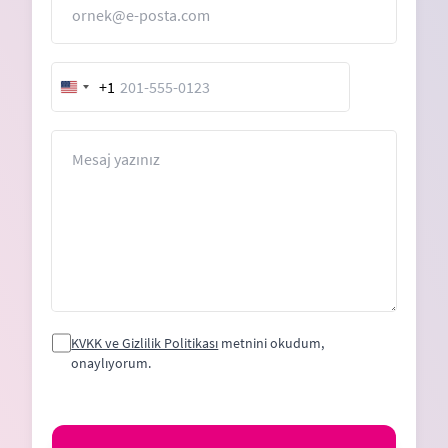
+1
United
States
+1
Mesaj
KVKK ve Gizlilik Politikası
metnini okudum,
onaylıyorum.