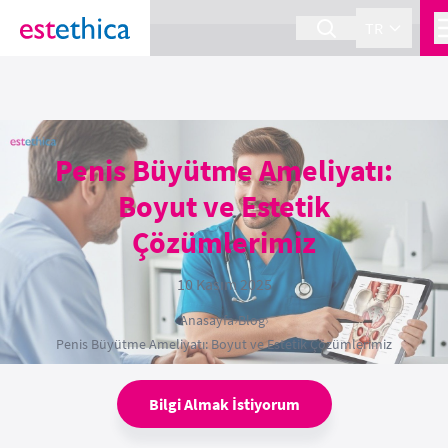
section Service {
}
TR
Penis Büyütme Ameliyatı:
Boyut ve Estetik
Çözümlerimiz
10 Kasım 2025
Anasayfa
›
Blog
›
Penis Büyütme Ameliyatı: Boyut ve Estetik Çözümlerimiz
Bilgi Almak İstiyorum