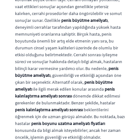
vaat ettikleri sonuçlar açısından genellikle yetersiz
kalırken, cerrahi prosedürler daha öngörülebilir ve somut
sonuçlar sunar. Özellikle
penis büyütme ameliyatı
,
deneyimli cerrahlar tarafından yapıldığında yüksek hasta
memnuniyeti oranlarına sahiptir. Birçok hasta, penis
boyutunda önemli bir artış elde etmenin yanı sıra, bu
durumun cinsel yaşam kaliteleri üzerinde de olumlu bir
etkisi olduğunu belirtmektedir. Cerrahi sonrası iyileşme
süreci ve sonuçlar hakkında detaylı bilgi almak, hastaların
bilinçli karar vermesine yardımcı olur. Bu nedenle,
penis
büyütme ameliyatı
, güvenilirliği ve etkinliği açısından öne
çıkan bir seçenektir. Alternatif olarak,
penis büyütme
ameliyatı
ile ilgili merak edilen konular arasında
penis
kalınlaştırma ameliyatı sonrası
dönemde dikkat edilmesi
gerekenler de bulunmaktadır. Benzer şekilde, hastalar
penis kalınlaştırma ameliyatı sonrası
beklentilerini
öğrenmek için de uzman görüşü almalıdır. Bu noktada, bazı
hastalar
penis boyunu uzatma ameliyatı fiyatları
konusunda da bilgi almak isteyebilirler; ancak her zaman
öncelik, işlemin güvenliği ve etkinliği olmalıdır.