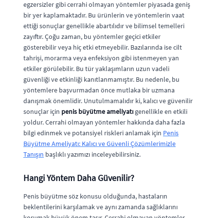
egzersizler gibi cerrahi olmayan yöntemler piyasada geniş
bir yer kaplamaktadır. Bu ürünlerin ve yöntemlerin vaat
ettiği sonuçlar genellikle abartılıdır ve bilimsel temelleri
zayıftır. Çoğu zaman, bu yöntemler geçici etkiler
gösterebilir veya hiç etki etmeyebilir. Bazılarında ise cilt
tahrişi, morarma veya enfeksiyon gibi istenmeyen yan
etkiler görülebilir. Bu tür yaklaşımların uzun vadeli
güvenliği ve etkinliği kanıtlanmamıştır. Bu nedenle, bu
yöntemlere başvurmadan önce mutlaka bir uzmana
danışmak önemlidir. Unutulmamalıdır ki, kalıcı ve güvenilir
sonuçlar için
penis büyütme ameliyatı
genellikle en etkili
yoldur. Cerrahi olmayan yöntemler hakkında daha fazla
bilgi edinmek ve potansiyel riskleri anlamak için
Penis
Büyütme Ameliyatı: Kalıcı ve Güvenli Çözümlerimizle
Tanışın
başlıklı yazımızı inceleyebilirsiniz.
Hangi Yöntem Daha Güvenilir?
Penis büyütme söz konusu olduğunda, hastaların
beklentilerini karşılamak ve aynı zamanda sağlıklarını
korumak büyük önem taşır. Cerrahi olmayan yöntemler,