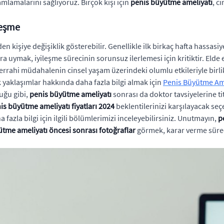
mlamalarını sağlıyoruz. Birçok kişi için
penis büyütme ameliyatı
, c
leşme
 kişiye değişiklik gösterebilir. Genellikle ilk birkaç hafta hassasiye
ara uymak, iyileşme sürecinin sorunsuz ilerlemesi için kritiktir. 
cerrahi müdahalenin cinsel yaşam üzerindeki olumlu etkileriyle birli
yaklaşımlar hakkında daha fazla bilgi almak için
Penis Büyütme Ame
uğu gibi,
penis büyütme ameliyatı
sonrası da doktor tavsiyelerine tit
is büyütme ameliyatı fiyatları 2024
beklentilerinizi karşılayacak seç
fazla bilgi için ilgili bölümlerimizi inceleyebilirsiniz. Unutmayın,
p
tme ameliyatı öncesi sonrası fotoğraflar
görmek, karar verme süreci