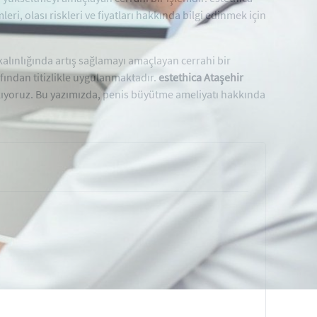
, olası riskleri ve fiyatları hakkında bilgi edinmek için
kalınlığında artış sağlamayı amaçlayan cerrahi bir
ından titizlikle uygulanmaktadır.
estethica Ataşehir
ıyoruz. Bu yazımızda, penis büyütme ameliyatı hakkında