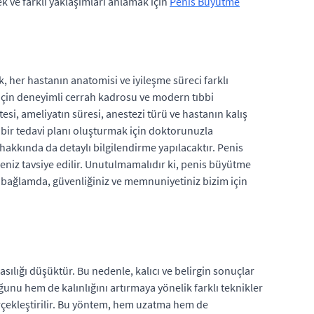
ek ve farklı yaklaşımları anlamak için
Penis Büyütme
k, her hastanın anatomisi ve iyileşme süreci farklı
k için deneyimli cerrah kadrosu ve modern tıbbi
itesi, ameliyatın süresi, anestezi türü ve hastanın kalış
l bir tedavi planı oluşturmak için doktorunuzla
 hakkında da detaylı bilgilendirme yapılacaktır. Penis
çmeniz tavsiye edilir. Unutulmamalıdır ki, penis büyütme
Bu bağlamda, güvenliğiniz ve memnuniyetiniz bizim için
sılığı düşüktür. Bu nedenle, kalıcı ve belirgin sonuçlar
unu hem de kalınlığını artırmaya yönelik farklı teknikler
rçekleştirilir. Bu yöntem, hem uzatma hem de