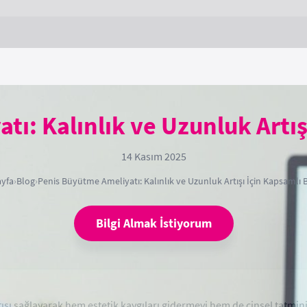
ı: Kalınlık ve Uzunluk Artışı
14 Kasım 2025
yfa
›
Blog
›
Penis Büyütme Ameliyatı: Kalınlık ve Uzunluk Artışı İçin Kapsamlı Bi
Bilgi Almak İstiyorum
tışı sağlayarak hem estetik kaygıları gidermeyi hem de cinsel tatmin