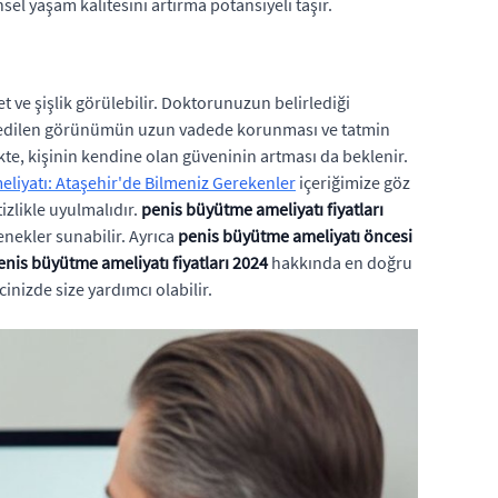
insel yaşam kalitesini artırma potansiyeli taşır.
t ve şişlik görülebilir. Doktorunuzun belirlediği
Elde edilen görünümün uzun vadede korunması ve tatmin
kte, kişinin kendine olan güveninin artması da beklenir.
liyatı: Ataşehir'de Bilmeniz Gerekenler
içeriğimize göz
izlikle uyulmalıdır.
penis büyütme ameliyatı fiyatları
enekler sunabilir. Ayrıca
penis büyütme ameliyatı öncesi
enis büyütme ameliyatı fiyatları 2024
hakkında en doğru
nizde size yardımcı olabilir.