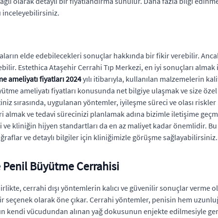
ağlı olarak detaylı bir fiyatlandırma sunulur. Daha fazla bilgi edinm
 inceleyebilirsiniz.
ların elde edebilecekleri sonuçlar hakkında bir fikir verebilir. Anca
bilir. Estethica Ataşehir Cerrahi Tıp Merkezi, en iyi sonuçları alma
e ameliyatı fiyatları 2024
yılı itibarıyla, kullanılan malzemelerin kal
büyütme ameliyatı fiyatları konusunda net bilgiye ulaşmak ve size öze
iniz sırasında, uygulanan yöntemler, iyileşme süreci ve olası riskler
ileri almak ve tedavi sürecinizi planlamak adına bizimle iletişime ge
i ve kliniğin hijyen standartları da en az maliyet kadar önemlidir. 
raflar ve detaylı bilgiler için kliniğimizle görüşme sağlayabilirsiniz.
e Penil Büyütme Cerrahisi
ikte, cerrahi dışı yöntemlerin kalıcı ve güvenilir sonuçlar verme ola
bir seçenek olarak öne çıkar. Cerrahi yöntemler, penisin hem uzunluğ
stanın kendi vücudundan alınan yağ dokusunun enjekte edilmesiyle ge