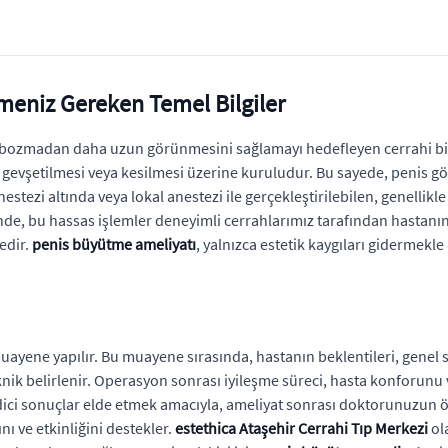
lmeniz Gereken Temel Bilgiler
nı bozmadan daha uzun görünmesini sağlamayı hedefleyen cerrahi bir
gevşetilmesi veya kesilmesi üzerine kuruludur. Bu sayede, penis gö
estezi altında veya lokal anestezi ile gerçekleştirilebilen, genelli
nde, bu hassas işlemler deneyimli cerrahlarımız tarafından hastanın 
edir.
penis büyütme ameliyatı
, yalnızca estetik kaygıları gidermek
uayene yapılır. Bu muayene sırasında, hastanın beklentileri, genel 
ik belirlenir. Operasyon sonrası iyileşme süreci, hasta konforunu
 edici sonuçlar elde etmek amacıyla, ameliyat sonrası doktorunuzun
nı ve etkinliğini destekler.
estethica Ataşehir Cerrahi Tıp Merkezi
ola