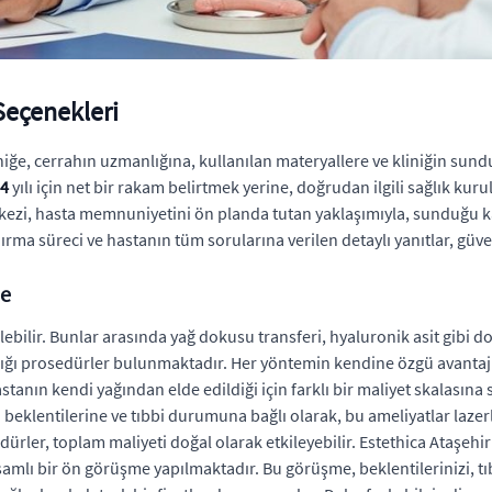
Seçenekleri
niğe, cerrahın uzmanlığına, kullanılan materyallere ve kliniğin sund
24
yılı için net bir rakam belirtmek yerine, doğrudan ilgili sağlık kurul
rkezi, hasta memnuniyetini ön planda tutan yaklaşımıyla, sunduğu ka
rma süreci ve hastanın tüm sorularına verilen detaylı yanıtlar, güvenli
me
lebilir. Bunlar arasında yağ dokusu transferi, hyaluronik asit gibi d
dığı prosedürler bulunmaktadır. Her yöntemin kendine özgü avantajlar
stanın kendi yağından elde edildiği için farklı bir maliyet skalasına
 beklentilerine ve tıbbi durumuna bağlı olarak, bu ameliyatlar lazerl
rler, toplam maliyeti doğal olarak etkileyebilir. Estethica Ataşehir
amlı bir ön görüşme yapılmaktadır. Bu görüşme, beklentilerinizi, t