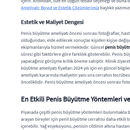
içerir. Ardından, size en uygun tedavi seçeneği ve buna b
Ameliyatı: Boyut ve Estetik Çözümlerimiz
başlıklı yazımızı
Estetik ve Maliyet Dengesi
Penis büyütme ameliyatı öncesi sonrası fotoğraflar, hasta
olduğundan, elde edilecek sonuçlar kişiden kişiye değişe
ekipmanlarıyla hizmet vermektedir. Güncel
penis büyütm
süresi gibi faktörlere göre farklılık gösterebilir. Penis 
yapacağınız görüşme kritik öneme sahiptir. Klinik ziyaret
büyütme ameliyatı fiyatları 2024 yılı için en güncel bilg
ameliyatı kararında maliyetin yanı sıra cerrahın tecrübes
önceliklidir. Penis büyütme ameliyatı öncesi sonrası fotoğ
En Etkili Penis Büyütme Yöntemleri v
Piyasada çeşitli penis büyütme yöntemleri bulunmakla birl
arayan bireyler için penil büyütme cerrahisi daha etkili 
içerebilir. Yağ enjeksiyonu, penisin cildinin altına ha