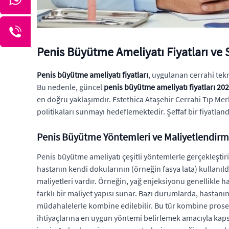
Penis Büyütme Ameliyatı Fiyatları ve 
Penis büyütme ameliyatı fiyatları
, uygulanan cerrahi tek
Bu nedenle, güncel
penis büyütme ameliyatı fiyatları 20
en doğru yaklaşımdır. Estethica Ataşehir Cerrahi Tıp Me
politikaları sunmayı hedeflemektedir. Şeffaf bir fiyatlandı
Penis Büyütme Yöntemleri ve Maliyetlendir
Penis büyütme ameliyatı çeşitli yöntemlerle gerçekleştiri
hastanın kendi dokularının (örneğin fasya lata) kullanıl
maliyetleri vardır. Örneğin, yağ enjeksiyonu genellikle ha
farklı bir maliyet yapısı sunar. Bazı durumlarda, hastanın
müdahalelerle kombine edilebilir. Bu tür kombine prosedü
ihtiyaçlarına en uygun yöntemi belirlemek amacıyla kaps