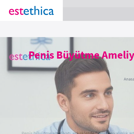
section Service {
}
Penis Büyütme Ameliyat
Anasa
Penis büyütme ameliyatı, erkeklerde boyut ve kalınlık ar