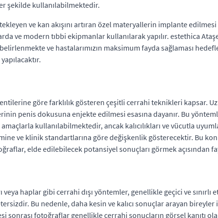
er şekilde kullanılabilmektedir.
ekleyen ve kan akışını artıran özel materyallerin implante edilmesi ye
mlarda ve modern tıbbi ekipmanlar kullanılarak yapılır. estethica A
da belirlenmekte ve hastalarımızın maksimum fayda sağlaması hedefl
yapılacaktır.
tilerine göre farklılık gösteren çeşitli cerrahi teknikleri kapsar. Uz
erinin penis dokusuna enjekte edilmesi esasına dayanır. Bu yönteml
larla kullanılabilmektedir, ancak kalıcılıkları ve vücutla uyumlar
imine ve klinik standartlarına göre değişkenlik gösterecektir. Bu ko
ğraflar, elde edilebilecek potansiyel sonuçları görmek açısından fayd
ya haplar gibi cerrahi dışı yöntemler, genellikle geçici ve sınırlı 
tersizdir. Bu nedenle, daha kesin ve kalıcı sonuçlar arayan bireyler i
i sonrası fotoğraflar genellikle cerrahi sonuçların görsel kanıtı ol