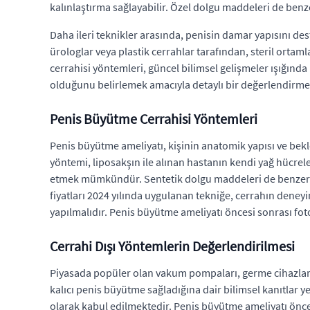
kalınlaştırma sağlayabilir. Özel dolgu maddeleri de benz
Daha ileri teknikler arasında, penisin damar yapısını dest
ürologlar veya plastik cerrahlar tarafından, steril orta
cerrahisi yöntemleri, güncel bilimsel gelişmeler ışığın
olduğunu belirlemek amacıyla detaylı bir değerlendirme 
Penis Büyütme Cerrahisi Yöntemleri
Penis büyütme ameliyatı, kişinin anatomik yapısı ve beklen
yöntemi, liposakşın ile alınan hastanın kendi yağ hücrel
etmek mümkündür. Sentetik dolgu maddeleri de benzer amaç
fiyatları 2024 yılında uygulanan tekniğe, cerrahın deney
yapılmalıdır. Penis büyütme ameliyatı öncesi sonrası foto
Cerrahi Dışı Yöntemlerin Değerlendirilmesi
Piyasada popüler olan vakum pompaları, germe cihazları ve
kalıcı penis büyütme sağladığına dair bilimsel kanıtlar ye
olarak kabul edilmektedir. Penis büyütme ameliyatı önces