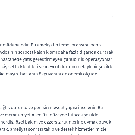
 müdahaledir. Bu ameliyatın temel prensibi, penisi
vdesinin serbest kalan kısmı daha fazla dışarıda durarak
kle hastanede yatış gerektirmeyen günübirlik operasyonlar
kişisel beklentileri ve mevcut durumu detaylı bir şekilde
le kalmayıp, hastanın özgüvenini de önemli ölçüde
sağlık durumu ve penisin mevcut yapısı incelenir. Bu
 ve memnuniyetini en üst düzeyde tutacak şekilde
 önerdiği özel bakım ve egzersiz rutinlerine uymak büyük
rak, ameliyat sonrası takip ve destek hizmetlerimizle