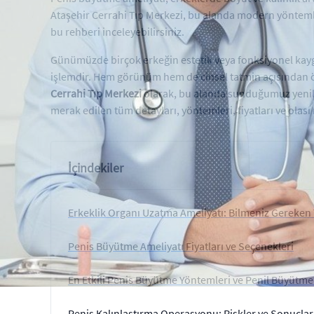
Ataşehir Cerrahi Tıp Merkezi, bu alanda modern yöntemler
bu rehberi inceleyebilirsiniz.
Günümüzde birçok erkeğin estetik veya fonksiyonel kay
işlemdir. Hem görünüm hem de cinsel tatmin açısından ö
Cerrahi Tıp Merkezi
olarak, bu alanda sunduğumuz yenili
merak edilen tüm detayları, yöntemleri, fiyatları ve olası r
İçindekiler
Erkeklik Organı Uzatma Ameliyatı: Bilmeniz Gereken 
Penis Büyütme Ameliyatı Fiyatları ve Seçenekleri
En Etkili Penis Büyütme Yöntemleri ve Penil Büyütme
Penis Kalınlaştırma Operasyonu: Riskler ve Sonuçlar