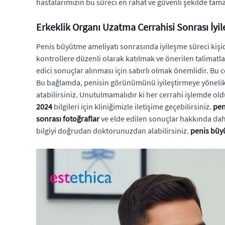
hastalarımızın bu süreci en rahat ve güvenli şekilde tama
Erkeklik Organı Uzatma Cerrahisi Sonrası İyi
Penis büyütme ameliyatı sonrasında iyileşme süreci kişiden
kontrollere düzenli olarak katılmak ve önerilen talimatl
edici sonuçlar alınması için sabırlı olmak önemlidir. Bu 
Bu bağlamda, penisin görünümünü iyileştirmeye yönelik 
atabilirsiniz. Unutulmamalıdır ki her cerrahi işlemde old
2024
bilgileri için kliniğimizle iletişime geçebilirsiniz.
pen
sonrası fotoğraflar
ve elde edilen sonuçlar hakkında daha 
bilgiyi doğrudan doktorunuzdan alabilirsiniz.
penis büyü