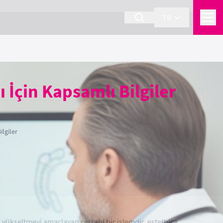
TR
 İçin Kapsamlı Bilgiler
lgiler
i yükseltmeyi amaçlayan cerrahi bir işlemdir. estethica