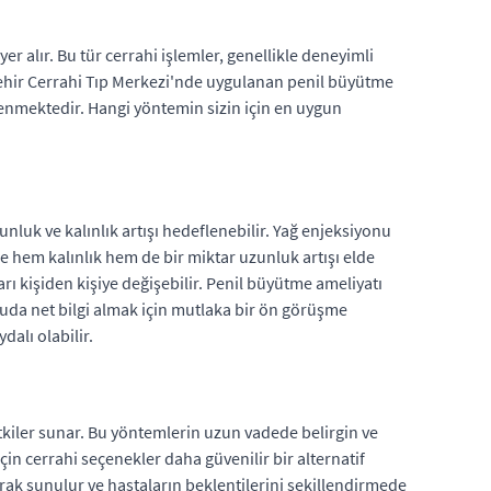
r alır. Bu tür cerrahi işlemler, genellikle deneyimli
taşehir Cerrahi Tıp Merkezi'nde uygulanan penil büyütme
enmektedir. Hangi yöntemin sizin için en uygun
unluk ve kalınlık artışı hedeflenebilir. Yağ enjeksiyonu
e hem kalınlık hem de bir miktar uzunluk artışı elde
ı kişiden kişiye değişebilir. Penil büyütme ameliyatı
nuda net bilgi almak için mutlaka bir ön görüşme
alı olabilir.
etkiler sunar. Bu yöntemlerin uzun vadede belirgin ve
çin cerrahi seçenekler daha güvenilir bir alternatif
arak sunulur ve hastaların beklentilerini şekillendirmede