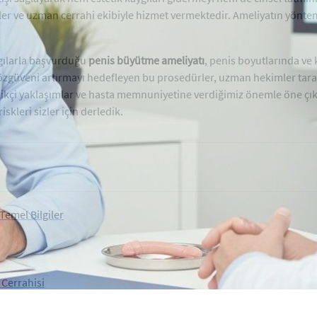
 ve uzman cerrahi ekibiyle hizmet vermektedir. Ameliyatın yöntemleri
gılarla başvurduğu
penis büyütme ameliyatı
, penis boyutlarında ve 
zgüveni artırmayı hedefleyen bu prosedürler, uzman hekimler taraf
kçi yaklaşımlar ve hasta memnuniyetine verdiğimiz önemle öne çık
iskleri sizler için derledik.
Temel Bilgiler
 Cerrahisi