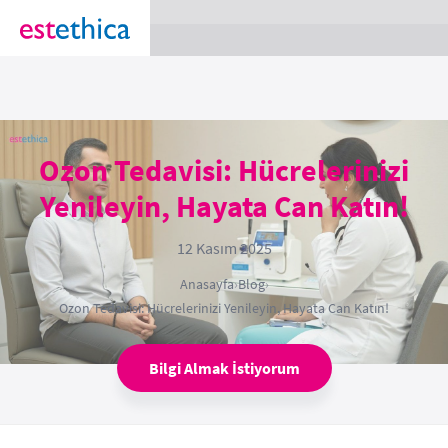
section Service {
}
Ozon Tedavisi: Hücrelerinizi
Yenileyin, Hayata Can Katın!
12 Kasım 2025
Anasayfa
›
Blog
›
Ozon Tedavisi: Hücrelerinizi Yenileyin, Hayata Can Katın!
Bilgi Almak İstiyorum