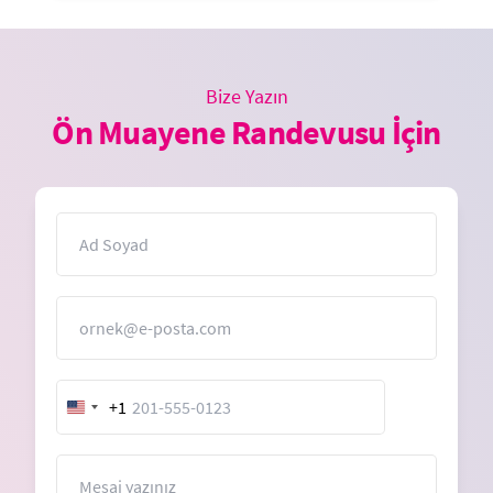
Bize Yazın
Ön Muayene Randevusu İçin
İsim
E-Posta
+1
United
States
+1
Mesaj