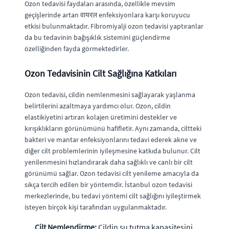
Ozon tedavisi faydaları arasında, özellikle mevsim
geçişlerinde artan वायरल enfeksiyonlara karşı koruyucu
etkisi bulunmaktadır. Fibromiyalji ozon tedavisi yaptıranlar
da bu tedavinin bağışıklık sistemini güçlendirme
özelliğinden fayda görmektedirler.
Ozon Tedavisinin Cilt Sağlığına Katkıları
Ozon tedavisi, cildin nemlenmesini sağlayarak yaşlanma
belirtilerini azaltmaya yardımcı olur. Ozon, cildin
elastikiyetini artıran kolajen üretimini destekler ve
kırışıklıkların görünümünü hafifletir. Aynı zamanda, ciltteki
bakteri ve mantar enfeksiyonlarını tedavi ederek akne ve
diğer cilt problemlerinin iyileşmesine katkıda bulunur. Cilt
yenilenmesini hızlandırarak daha sağlıklı ve canlı bir cilt
görünümü sağlar. Ozon tedavisi cilt yenileme amacıyla da
sıkça tercih edilen bir yöntemdir. İstanbul ozon tedavisi
merkezlerinde, bu tedavi yöntemi cilt sağlığını iyileştirmek
isteyen birçok kişi tarafından uygulanmaktadır.
Cilt Nemlendirme:
Cildin su tutma kapasitesini