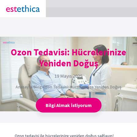
section Service {
}
Ozon Tedavisi: Hücrelerinize
Yeniden Doğuş
19 Mayıs 2025
Anasayfa
›
Blog
›
Ozon Tedavisi: Hücrelerinize Yeniden Doğuş
Bilgi Almak İstiyorum
Ozon tedavisi ile hücrelerinize yeniden doğuş sağlayın!