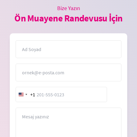
Bize Yazın
Ön Muayene Randevusu İçin
İsim
E-Posta
+1
United
States
+1
Mesaj