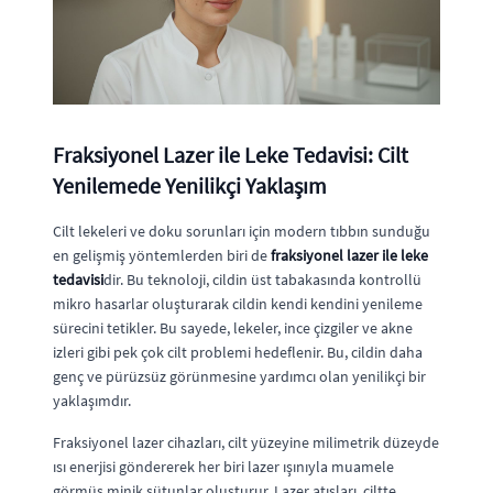
Fraksiyonel Lazer ile Leke Tedavisi: Cilt
Yenilemede Yenilikçi Yaklaşım
Cilt lekeleri ve doku sorunları için modern tıbbın sunduğu
en gelişmiş yöntemlerden biri de
fraksiyonel lazer ile leke
tedavisi
dir. Bu teknoloji, cildin üst tabakasında kontrollü
mikro hasarlar oluşturarak cildin kendi kendini yenileme
sürecini tetikler. Bu sayede, lekeler, ince çizgiler ve akne
izleri gibi pek çok cilt problemi hedeflenir. Bu, cildin daha
genç ve pürüzsüz görünmesine yardımcı olan yenilikçi bir
yaklaşımdır.
Fraksiyonel lazer cihazları, cilt yüzeyine milimetrik düzeyde
ısı enerjisi göndererek her biri lazer ışınıyla muamele
görmüş minik sütunlar oluşturur. Lazer atışları, ciltte