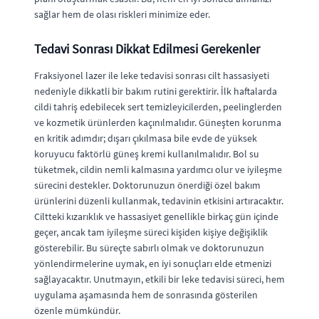
sağlar hem de olası riskleri minimize eder.
Tedavi Sonrası Dikkat Edilmesi Gerekenler
Fraksiyonel lazer ile leke tedavisi sonrası cilt hassasiyeti
nedeniyle dikkatli bir bakım rutini gerektirir. İlk haftalarda
cildi tahriş edebilecek sert temizleyicilerden, peelinglerden
ve kozmetik ürünlerden kaçınılmalıdır. Güneşten korunma
en kritik adımdır; dışarı çıkılmasa bile evde de yüksek
koruyucu faktörlü güneş kremi kullanılmalıdır. Bol su
tüketmek, cildin nemli kalmasına yardımcı olur ve iyileşme
sürecini destekler. Doktorunuzun önerdiği özel bakım
ürünlerini düzenli kullanmak, tedavinin etkisini artıracaktır.
Ciltteki kızarıklık ve hassasiyet genellikle birkaç gün içinde
geçer, ancak tam iyileşme süreci kişiden kişiye değişiklik
gösterebilir. Bu süreçte sabırlı olmak ve doktorunuzun
yönlendirmelerine uymak, en iyi sonuçları elde etmenizi
sağlayacaktır. Unutmayın, etkili bir leke tedavisi süreci, hem
uygulama aşamasında hem de sonrasında gösterilen
özenle mümkündür.