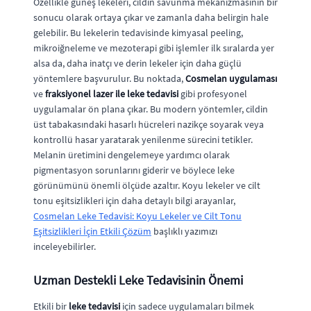
Özellikle güneş lekeleri, cildin savunma mekanizmasının bir
sonucu olarak ortaya çıkar ve zamanla daha belirgin hale
gelebilir. Bu lekelerin tedavisinde kimyasal peeling,
mikroiğneleme ve mezoterapi gibi işlemler ilk sıralarda yer
alsa da, daha inatçı ve derin lekeler için daha güçlü
yöntemlere başvurulur. Bu noktada,
Cosmelan uygulaması
ve
fraksiyonel lazer ile leke tedavisi
gibi profesyonel
uygulamalar ön plana çıkar. Bu modern yöntemler, cildin
üst tabakasındaki hasarlı hücreleri nazikçe soyarak veya
kontrollü hasar yaratarak yenilenme sürecini tetikler.
Melanin üretimini dengelemeye yardımcı olarak
pigmentasyon sorunlarını giderir ve böylece leke
görünümünü önemli ölçüde azaltır. Koyu lekeler ve cilt
tonu eşitsizlikleri için daha detaylı bilgi arayanlar,
Cosmelan Leke Tedavisi: Koyu Lekeler ve Cilt Tonu
Eşitsizlikleri İçin Etkili Çözüm
başlıklı yazımızı
inceleyebilirler.
Uzman Destekli Leke Tedavisinin Önemi
Etkili bir
leke tedavisi
için sadece uygulamaları bilmek