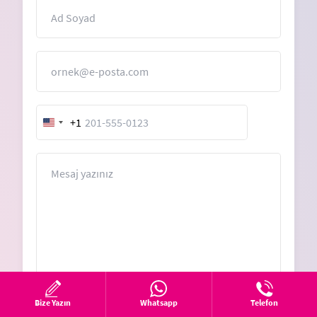
İsim
E-Posta
+1
United
States
+1
Mesaj
Bize Yazın
Whatsapp
Telefon
KVKK ve Gizlilik Politikası
metnini okudum,