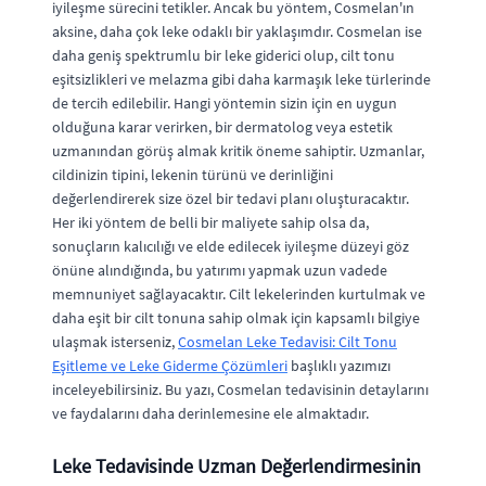
iyileşme sürecini tetikler. Ancak bu yöntem, Cosmelan'ın
aksine, daha çok leke odaklı bir yaklaşımdır. Cosmelan ise
daha geniş spektrumlu bir leke giderici olup, cilt tonu
eşitsizlikleri ve melazma gibi daha karmaşık leke türlerinde
de tercih edilebilir. Hangi yöntemin sizin için en uygun
olduğuna karar verirken, bir dermatolog veya estetik
uzmanından görüş almak kritik öneme sahiptir. Uzmanlar,
cildinizin tipini, lekenin türünü ve derinliğini
değerlendirerek size özel bir tedavi planı oluşturacaktır.
Her iki yöntem de belli bir maliyete sahip olsa da,
sonuçların kalıcılığı ve elde edilecek iyileşme düzeyi göz
önüne alındığında, bu yatırımı yapmak uzun vadede
memnuniyet sağlayacaktır. Cilt lekelerinden kurtulmak ve
daha eşit bir cilt tonuna sahip olmak için kapsamlı bilgiye
ulaşmak isterseniz,
Cosmelan Leke Tedavisi: Cilt Tonu
Eşitleme ve Leke Giderme Çözümleri
başlıklı yazımızı
inceleyebilirsiniz. Bu yazı, Cosmelan tedavisinin detaylarını
ve faydalarını daha derinlemesine ele almaktadır.
Leke Tedavisinde Uzman Değerlendirmesinin