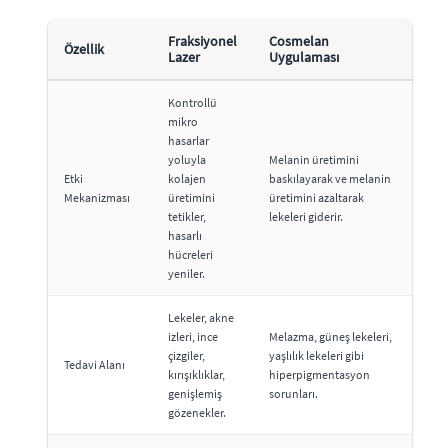
Fraksiyonel
Cosmelan
Özellik
Lazer
Uygulaması
Kontrollü
mikro
hasarlar
yoluyla
Melanin üretimini
Etki
kolajen
baskılayarak ve melanin
Mekanizması
üretimini
üretimini azaltarak
tetikler,
lekeleri giderir.
hasarlı
hücreleri
yeniler.
Lekeler, akne
izleri, ince
Melazma, güneş lekeleri,
çizgiler,
yaşlılık lekeleri gibi
Tedavi Alanı
kırışıklıklar,
hiperpigmentasyon
genişlemiş
sorunları.
gözenekler.