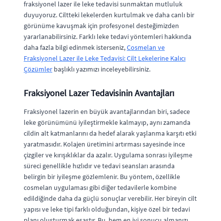
fraksiyonel lazer ile leke tedavisi sunmaktan mutluluk
duyuyoruz. Ciltteki lekelerden kurtulmak ve daha canlı bir
görünüme kavuşmak için profesyonel desteğimizden
yararlanabilirsiniz. Farklı leke tedavi yöntemleri hakkında
daha fazla bilgi edinmek isterseniz,
Cosmelan ve
Fraksiyonel Lazer ile Leke Tedavisi: Cilt Lekelerine Kalıcı
Çözümler
başlıklı yazımızı inceleyebilirsiniz.
Fraksiyonel Lazer Tedavisinin Avantajları
Fraksiyonel lazerin en büyük avantajlarından biri, sadece
leke görünümünü iyileştirmekle kalmayıp, aynı zamanda
cildin alt katmanlarını da hedef alarak yaşlanma karşıtı etki
yaratmasıdır. Kolajen üretimini artırması sayesinde ince
çizgiler ve kırışıklıklar da azalır. Uygulama sonrası iyileşme
süreci genellikle hızlıdır ve tedavi seansları arasında
belirgin bir iyileşme gözlemlenir. Bu yöntem, özellikle
cosmelan uygulaması gibi diğer tedavilerle kombine
edildiğinde daha da güçlü sonuçlar verebilir. Her bireyin cilt
yapısı ve leke tipi farklı olduğundan, kişiye özel bir tedavi
planı oluşturmak esastır. Bu, hem en iyi sonucu almanızı