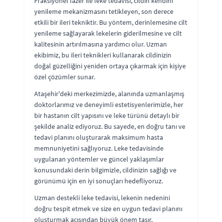
Fraksiyonel lazer ile leke tedavisi, cildin kendini
yenileme mekanizmasını tetikleyen, son derece
etkili bir ileri tekniktir. Bu yöntem, derinlemesine cilt
yenileme sağlayarak lekelerin giderilmesine ve cilt
kalitesinin artırılmasına yardımcı olur. Uzman
ekibimiz, bu ileri teknikleri kullanarak cildinizin
doğal güzelliğini yeniden ortaya çıkarmak için kişiye
özel çözümler sunar.
Ataşehir'deki merkezimizde, alanında uzmanlaşmış
doktorlarımız ve deneyimli estetisyenlerimizle, her
bir hastanın cilt yapısını ve leke türünü detaylı bir
şekilde analiz ediyoruz. Bu sayede, en doğru tanı ve
tedavi planını oluşturarak maksimum hasta
memnuniyetini sağlıyoruz. Leke tedavisinde
uygulanan yöntemler ve güncel yaklaşımlar
konusundaki derin bilgimizle, cildinizin sağlığı ve
görünümü için en iyi sonuçları hedefliyoruz.
Uzman destekli leke tedavisi, lekenin nedenini
doğru tespit etmek ve size en uygun tedavi planını
oluşturmak açısından büyük önem taşır.