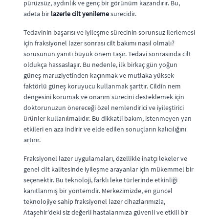
pürüzsüz, aydınlık ve genç bir görünüm kazandırır. Bu,
adeta bir
lazerle cilt yenileme
sürecidir.
Tedavinin başarısı ve iyileşme sürecinin sorunsuz ilerlemesi
için fraksiyonel lazer sonrası cilt bakımı nasıl olmalı?
sorusunun yanıtı büyük önem taşır. Tedavi sonrasında cilt
oldukça hassaslaşır. Bu nedenle, ilk birkaç gün yoğun
güneş maruziyetinden kaçınmak ve mutlaka yüksek
faktörlü güneş koruyucu kullanmak şarttır. Cildin nem
dengesini korumak ve onarım sürecini desteklemek için
doktorunuzun önereceği özel nemlendirici ve iyileştirici
ürünler kullanılmalıdır. Bu dikkatli bakım, istenmeyen yan
etkileri en aza indirir ve elde edilen sonuçların kalıcılığını
artırır.
Fraksiyonel lazer uygulamaları, özellikle inatçı lekeler ve
genel cilt kalitesinde iyileşme arayanlar için mükemmel bir
seçenektir. Bu teknoloji, farklı leke türlerinde etkinliği
kanıtlanmış bir yöntemdir. Merkezimizde, en güncel
teknolojiye sahip fraksiyonel lazer cihazlarımızla,
Ataşehir'deki siz değerli hastalarımıza güvenli ve etkili bir