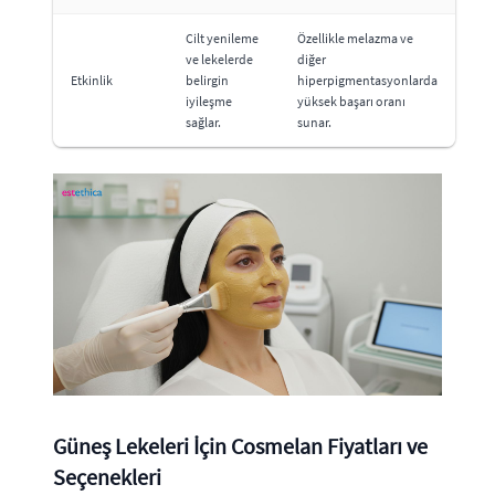
Cilt yenileme
Özellikle melazma ve
ve lekelerde
diğer
Etkinlik
belirgin
hiperpigmentasyonlarda
iyileşme
yüksek başarı oranı
sağlar.
sunar.
Güneş Lekeleri İçin Cosmelan Fiyatları ve
Seçenekleri