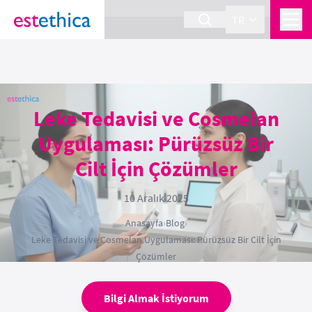
section Service {
}
TR
Leke Tedavisi ve Cosmelan
Uygulaması: Pürüzsüz Bir
Cilt İçin Çözümler
10 Aralık 2025
Anasayfa
›
Blog
›
Leke Tedavisi ve Cosmelan Uygulaması: Pürüzsüz Bir Cilt İçin
Çözümler
Bilgi Almak İstiyorum