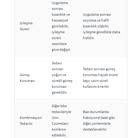
Uygulama
sonrası
kızarıklık ve
Uygulama sonrası
hassasiyet
soyulma ve hafif
İyileşme
görülebilir,
kızarıklık olabilir,
Süreci
iyileşme
iyileşme genellikle daha
süreci
hızlıdır.
seanslara
göre değişir.
Tedavi
sonrası
Tedavi sonrası güneş
Güneş
yoğun ve
koruması hayati önem
Koruması
sürekli güneş
taşır, uzun süreli
koruması
kullanım önerilir.
gereklidir.
Diğer leke
tedavileriyle
Bazı durumlarda
Kombinasyon
(örn.
fraksiyonel lazer gibi
Tedavisi
Cosmelan)
diğer yöntemlerle
kombine
desteklenebilir.
edilebilir.