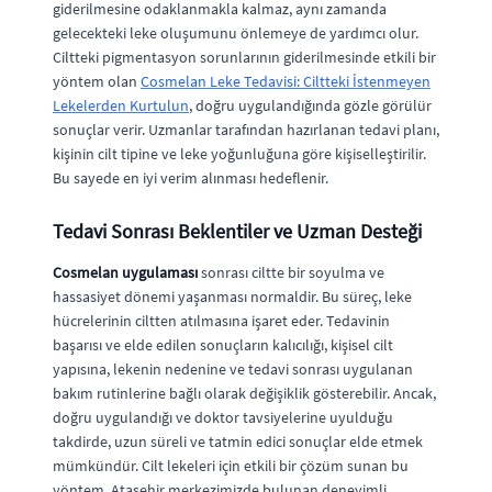
giderilmesine odaklanmakla kalmaz, aynı zamanda
gelecekteki leke oluşumunu önlemeye de yardımcı olur.
Ciltteki pigmentasyon sorunlarının giderilmesinde etkili bir
yöntem olan
Cosmelan Leke Tedavisi: Ciltteki İstenmeyen
Lekelerden Kurtulun
, doğru uygulandığında gözle görülür
sonuçlar verir. Uzmanlar tarafından hazırlanan tedavi planı,
kişinin cilt tipine ve leke yoğunluğuna göre kişiselleştirilir.
Bu sayede en iyi verim alınması hedeflenir.
Tedavi Sonrası Beklentiler ve Uzman Desteği
Cosmelan uygulaması
sonrası ciltte bir soyulma ve
hassasiyet dönemi yaşanması normaldir. Bu süreç, leke
hücrelerinin ciltten atılmasına işaret eder. Tedavinin
başarısı ve elde edilen sonuçların kalıcılığı, kişisel cilt
yapısına, lekenin nedenine ve tedavi sonrası uygulanan
bakım rutinlerine bağlı olarak değişiklik gösterebilir. Ancak,
doğru uygulandığı ve doktor tavsiyelerine uyulduğu
takdirde, uzun süreli ve tatmin edici sonuçlar elde etmek
mümkündür. Cilt lekeleri için etkili bir çözüm sunan bu
yöntem, Ataşehir merkezimizde bulunan deneyimli