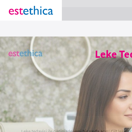
section Service {
}
Leke Ted
Leke tedavisi ile cildinizde yeni bir sayfa açın! Cilt leke