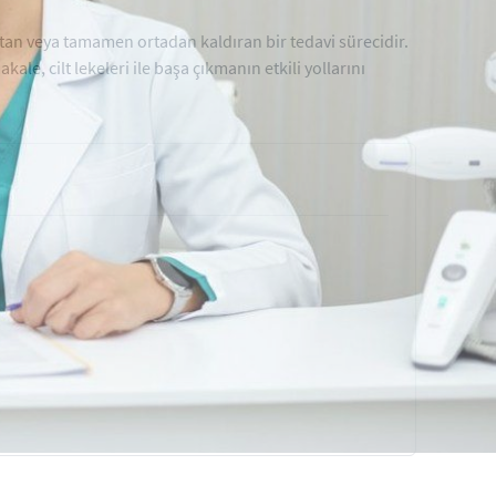
ltan veya tamamen ortadan kaldıran bir tedavi sürecidir.
kale, cilt lekeleri ile başa çıkmanın etkili yollarını