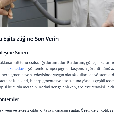
 Eşitsizliğine Son Verin
ileşme Süreci
lanan cilt tonu eşitsizliği durumudur. Bu durum, güneşin zararlı ı
lir.
Leke tedavisi
yöntemleri, hiperpigmentasyonun görünümünü azal
, hiperpigmentasyon tedavisinde yaygın olarak kullanılan yöntemlerdi
. estethica klinikleri, hiperpigmentasyon sorununa yönelik çeşitli teda
i ile cildin melanin üretimi dengelenirken, arc leke tedavisi ile cilt 
Yöntemler
 yeni ve lekesiz cildin ortaya çıkmasını sağlar. Özellikle glikolik asit,