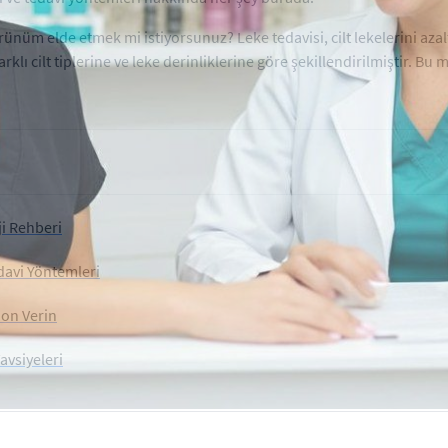
rünüm elde etmek mi istiyorsunuz? Leke tedavisi, cilt lekelerini aza
klı cilt tiplerine ve leke derinliklerine göre şekillendirilmiştir. Bu ma
ji Rehberi
davi Yöntemleri
Son Verin
avsiyeleri