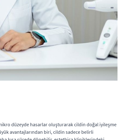
e mikro düzeyde hasarlar oluşturarak cildin doğal iyileşme
üyük avantajlarından biri, cildin sadece belirli
ha kısa sürede dönebilir. estethica kliniklerindeki