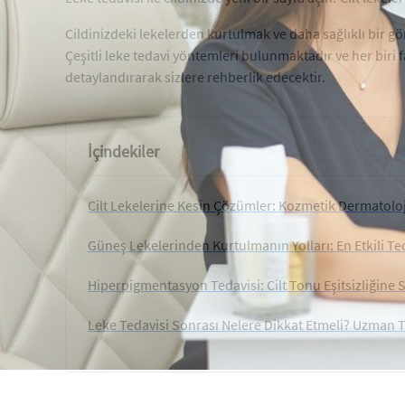
Cildinizdeki lekelerden kurtulmak ve daha sağlıklı bir gö
Çeşitli leke tedavi yöntemleri bulunmaktadır ve her biri far
detaylandırarak sizlere rehberlik edecektir.
İçindekiler
Cilt Lekelerine Kesin Çözümler: Kozmetik Dermatolo
Güneş Lekelerinden Kurtulmanın Yolları: En Etkili Te
Hiperpigmentasyon Tedavisi: Cilt Tonu Eşitsizliğine 
Leke Tedavisi Sonrası Nelere Dikkat Etmeli? Uzman T