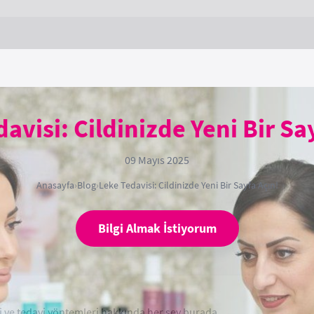
avisi: Cildinizde Yeni Bir Sa
09 Mayıs 2025
Anasayfa
›
Blog
›
Leke Tedavisi: Cildinizde Yeni Bir Sayfa Açın!
Bilgi Almak İstiyorum
leri ve tedavi yöntemleri hakkında her şey burada.