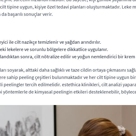
cilt tipine uygun, kişiye özel tedavi planları oluşturmaktadır. Leke 
 da başarılı sonuçlar verir.
yici ile cilt nazikçe temizlenir ve yağdan arındırılır.
eki lekelere ve sorunlu bölgelere dikkatlice uygulanır.
ndıktan sonra, cilt nötralize edilir ve yoğun nemlendirici bir krem uy
rı soyarak, alttaki daha sağlıklı ve taze cildin ortaya çıkmasını sağla
riklere sahip peeling çeşitleri bulunmaktadır ve her cilt tipine uygun
peelingler tercih edilmelidir. estethica klinikleri, cilt analizi yapara
bi yöntemlerle de kimyasal peelingin etkileri desteklenebilir, böylece 