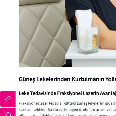
Güneş Lekelerinden Kurtulmanın Yollar
Leke Tedavisinde Fraksiyonel Lazerin Avantaj
Fraksiyonel lazer tedavisi, ciltteki güneş lekelerini gid
sürecini tetikler. Bu süreç, kollajen üretimini artırır ve 
bölgelerine odaklanarak, tedavi süresini kısaltması ve iy