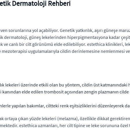
etik Dermatoloji Rehberi
güven sorunlarına yol açabiliyor. Genetik yatkınlık, aşırı güneşe mar
 dermatoloji, güneş lekelerinden hiperpigmentasyona kadar çeşitli 
ık ve canlı bir cilt görünümü elde edilebiliyor. estethica klinikleri, l
 mezoterapisi uygulamalarıyla cildin derinlemesine nemlenmesi ve 
lık lekeleri üzerinde etkili olan bu yöntem, cildin üst katmanındaki h
i kanından elde edilen trombosit açısından zengin plazmanın cilde e
lerle yapılan bakımlar, ciltteki renk eşitsizliklerini düzenleyerek d
 ortaya çıkan yüzde lekeleri (melazma), özellikle dikkat gerektiren
mektedir. estethica uzmanları, her cilt tipine ve leke sorununa özel t