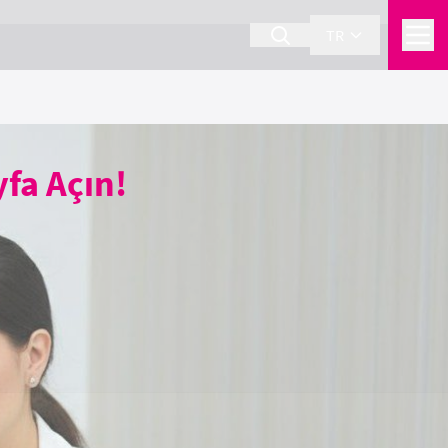
TR
yfa Açın!