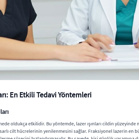
ı: En Etkili Tedavi Yöntemleri
ları
ermede oldukça etkilidir. Bu yöntemde, lazer ışınları cildin yüzeyind
hasarlı cilt hücrelerinin yenilenmesini sağlar. Fraksiyonel lazerin en b
ileşme sürecini hızlandırmasıdır. Bu sayede, kişi günlük yaşamına da