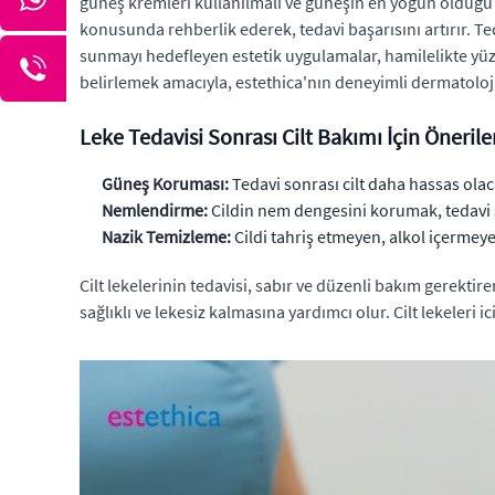
güneş kremleri kullanılmalı ve güneşin en yoğun olduğu
konusunda rehberlik ederek, tedavi başarısını artırır. Te
sunmayı hedefleyen estetik uygulamalar, hamilelikte yüzde
belirlemek amacıyla, estethica'nın deneyimli dermatoloji
Leke Tedavisi Sonrası Cilt Bakımı İçin Önerile
Güneş Koruması:
Tedavi sonrası cilt daha hassas ol
Nemlendirme:
Cildin nem dengesini korumak, tedavi sür
Nazik Temizleme:
Cildi tahriş etmeyen, alkol içermeye
Cilt lekelerinin tedavisi, sabır ve düzenli bakım gerektir
sağlıklı ve lekesiz kalmasına yardımcı olur. Cilt lekeleri