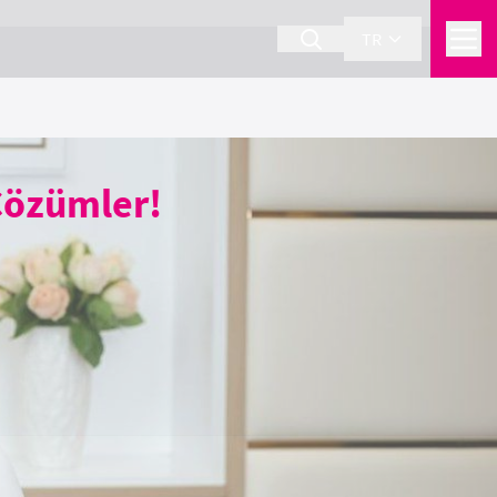
TR
 Çözümler!