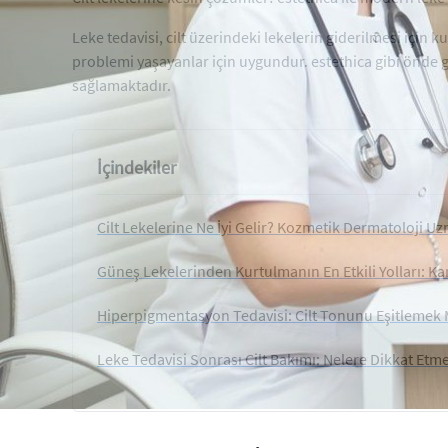
Leke tedavisi, cilt üzerindeki lekelerin giderilmesi için ku
problemi yaşayanlar için uygundur. estethica gibi önde 
sağlamaktadır.
İçindekiler
Cilt Lekelerine Ne İyi Gelir? Kozmetik Dermatoloji Uz
Güneş Lekelerinden Kurtulmanın En Etkili Yolları: K
Hiperpigmentasyon Tedavisi: Cilt Tonunu Eşitleme
Leke Tedavisi Sonrası Cilt Bakımı: Nelere Dikkat Etme