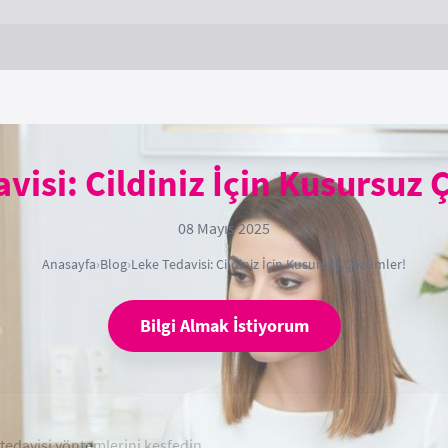
visi: Cildiniz İçin Kusursuz
08 Mayıs 2025
Anasayfa
›
Blog
›
Leke Tedavisi: Cildiniz İçin Kusursuz Çözümler!
Bilgi Almak İstiyorum
 tedavisi yöntemlerini keşfedin.