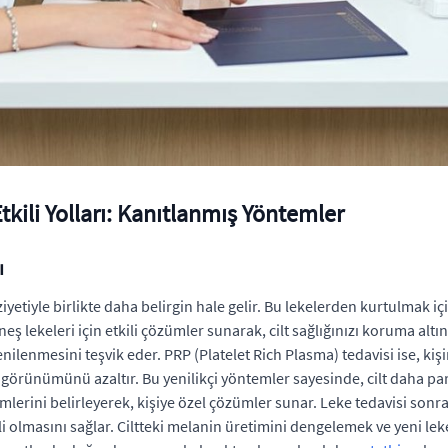
ili Yolları: Kanıtlanmış Yöntemler
ı
iyetiyle birlikte daha belirgin hale gelir. Bu lekelerden kurtulmak 
ş lekeleri için etkili çözümler sunarak, cilt sağlığınızı koruma altın
yenilenmesini teşvik eder. PRP (Platelet Rich Plasma) tedavisi ise, k
n görünümünü azaltır. Bu yenilikçi yöntemler sayesinde, cilt daha pa
mlerini belirleyerek, kişiye özel çözümler sunar. Leke tedavisi sonr
li olmasını sağlar. Ciltteki melanin üretimini dengelemek ve yeni l