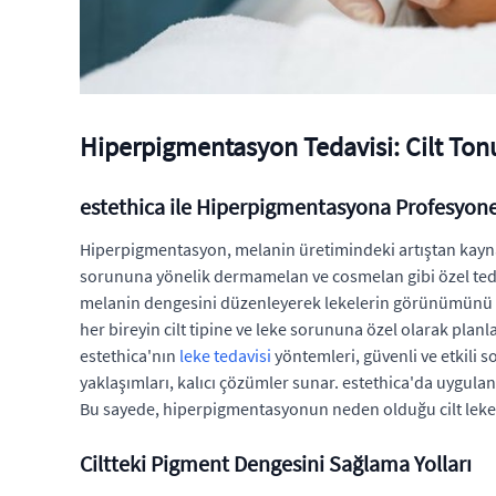
Hiperpigmentasyon Tedavisi: Cilt T
estethica ile Hiperpigmentasyona Profesyon
Hiperpigmentasyon, melanin üretimindeki artıştan kaynakl
sorununa yönelik dermamelan ve cosmelan gibi özel tedavi
melanin dengesini düzenleyerek lekelerin görünümünü aza
her bireyin cilt tipine ve leke sorununa özel olarak plan
estethica'nın
leke tedavisi
yöntemleri, güvenli ve etkili s
yaklaşımları, kalıcı çözümler sunar. estethica'da uygulan
Bu sayede, hiperpigmentasyonun neden olduğu cilt lekeler
Ciltteki Pigment Dengesini Sağlama Yolları