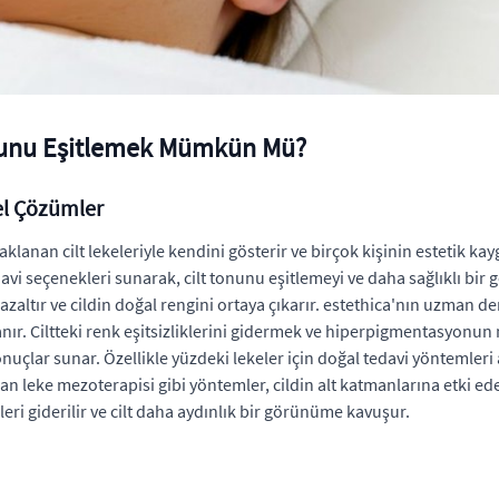
onunu Eşitlemek Mümkün Mü?
el Çözümler
anan cilt lekeleriyle kendini gösterir ve birçok kişinin estetik ka
 seçenekleri sunarak, cilt tonunu eşitlemeyi ve daha sağlıklı bir g
ltır ve cildin doğal rengini ortaya çıkarır. estethica'nın uzman de
lanır. Ciltteki renk eşitsizliklerini gidermek ve hiperpigmentasyonu
onuçlar sunar. Özellikle yüzdeki lekeler için doğal tedavi yöntemleri
an leke mezoterapisi gibi yöntemler, cildin alt katmanlarına etki ede
i giderilir ve cilt daha aydınlık bir görünüme kavuşur.