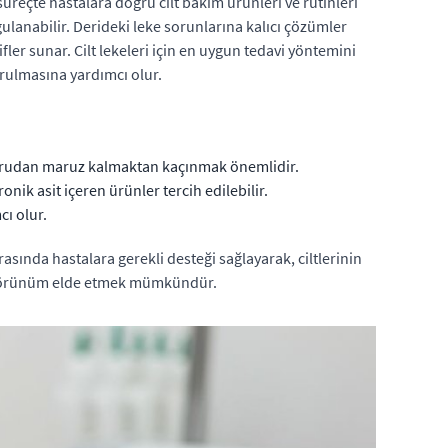
süreçte hastalara doğru cilt bakım ürünleri ve rutinleri
ulanabilir. Derideki leke sorunlarına kalıcı çözümler
ler sunar. Cilt lekeleri için en uygun tedavi yöntemini
urulmasına yardımcı olur.
oğrudan maruz kalmaktan kaçınmak önemlidir.
nik asit içeren ürünler tercih edilebilir.
cı olur.
rasında hastalara gerekli desteği sağlayarak, ciltlerinin
 bir görünüm elde etmek mümkündür.