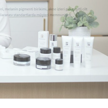
i, melanin pigmenti birikimi, akne izleri gibi çeşitli cilt
uslararası standartlarda müşteri memnuniyeti