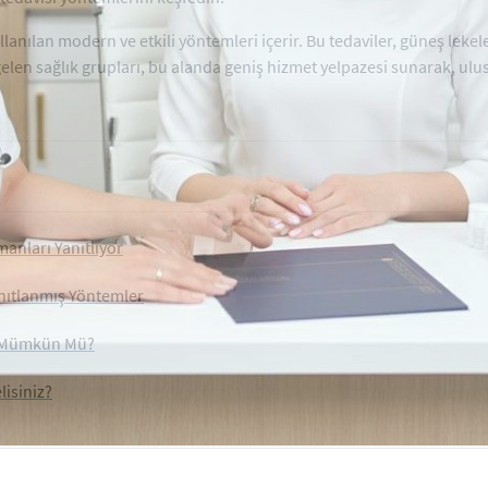
llanılan modern ve etkili yöntemleri içerir. Bu tedaviler, güneş lekeler
gelen sağlık grupları, bu alanda geniş hizmet yelpazesi sunarak, ul
manları Yanıtlıyor
anıtlanmış Yöntemler
k Mümkün Mü?
lisiniz?