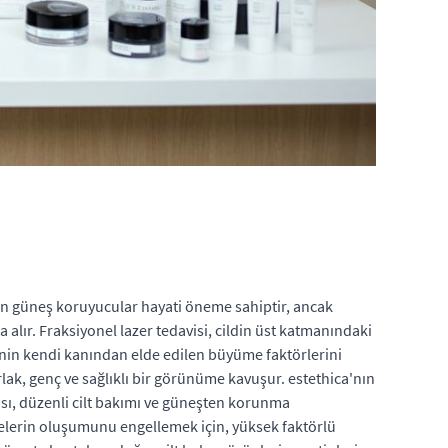
için güneş koruyucular hayati öneme sahiptir, ancak
a alır. Fraksiyonel lazer tedavisi, cildin üst katmanındaki
işinin kendi kanından elde edilen büyüme faktörlerini
rlak, genç ve sağlıklı bir görünüme kavuşur. estethica'nın
ası, düzenli cilt bakımı ve güneşten korunma
ekelerin oluşumunu engellemek için, yüksek faktörlü