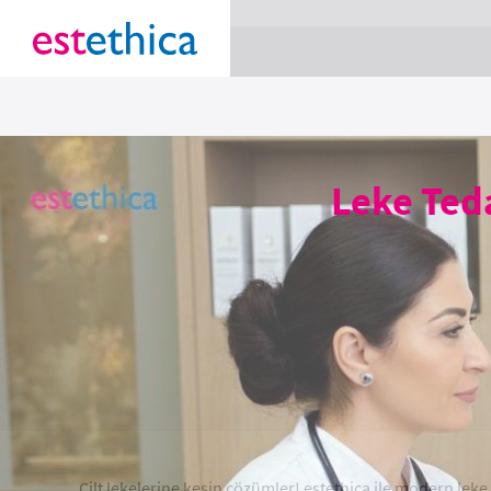
section Service {
}
Leke Teda
Cilt lekelerine kesin çözümler! estethica ile modern leke