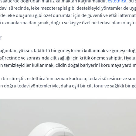
 saatlerde doğrudan maruz kalmaktan kaçınılmalıdır.
estethica
, bu 
davi sürecinde, leke mezoterapisi gibi destekleyici yöntemler de uyg
 leke oluşumu gibi özel durumlar için de güvenli ve etkili alternatif
 uzmanlarına danışmak, doğru ve kişiye özel bir tedavi planı oluşt
r
acağından, yüksek faktörlü bir güneş kremi kullanmak ve güneşe d
ecinde ve sonrasında cilt sağlığı için kritik öneme sahiptir. Hyaluro
n temizleyiciler kullanmak, cildin doğal bariyerini korumaya yardım
en bir süreçtir. estethica'nın uzman kadrosu, tedavi süresince ve son
 icin doğru tedavi yöntemleriyle, daha eşit bir cilt tonu ve sağlıklı