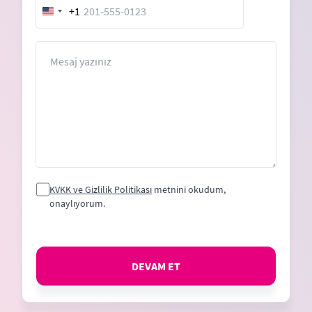
+1
United
States
+1
Mesaj
KVKK ve Gizlilik Politikası
metnini okudum,
onaylıyorum.
DEVAM ET