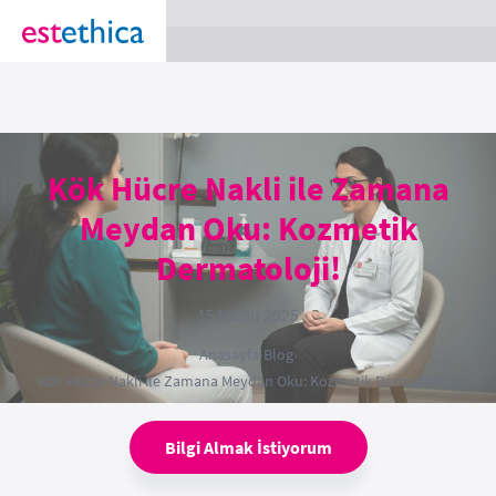
section Service {
}
Kök Hücre Nakli ile Zamana
Meydan Oku: Kozmetik
Dermatoloji!
15 Nisan 2025
Anasayfa
›
Blog
›
Kök Hücre Nakli ile Zamana Meydan Oku: Kozmetik Dermatoloji!
Bilgi Almak İstiyorum