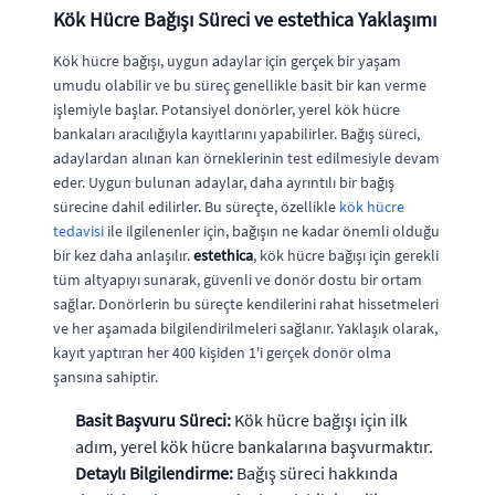
Kök Hücre Bağışı Süreci ve estethica Yaklaşımı
Kök hücre bağışı, uygun adaylar için gerçek bir yaşam
umudu olabilir ve bu süreç genellikle basit bir kan verme
işlemiyle başlar. Potansiyel donörler, yerel kök hücre
bankaları aracılığıyla kayıtlarını yapabilirler. Bağış süreci,
adaylardan alınan kan örneklerinin test edilmesiyle devam
eder. Uygun bulunan adaylar, daha ayrıntılı bir bağış
sürecine dahil edilirler. Bu süreçte, özellikle
kök hücre
tedavisi
ile ilgilenenler için, bağışın ne kadar önemli olduğu
bir kez daha anlaşılır.
estethica
, kök hücre bağışı için gerekli
tüm altyapıyı sunarak, güvenli ve donör dostu bir ortam
sağlar. Donörlerin bu süreçte kendilerini rahat hissetmeleri
ve her aşamada bilgilendirilmeleri sağlanır. Yaklaşık olarak,
kayıt yaptıran her 400 kişiden 1'i gerçek donör olma
şansına sahiptir.
Basit Başvuru Süreci:
Kök hücre bağışı için ilk
adım, yerel kök hücre bankalarına başvurmaktır.
Detaylı Bilgilendirme:
Bağış süreci hakkında