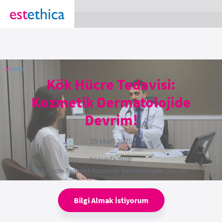
section Service {
}
Kök Hücre Tedavisi:
Kozmetik Dermatolojide
Devrim!
29 Mart 2025
Anasayfa
›
Blog
›
Kök Hücre Tedavisi: Kozmetik Dermatolojide Devrim!
Bilgi Almak İstiyorum