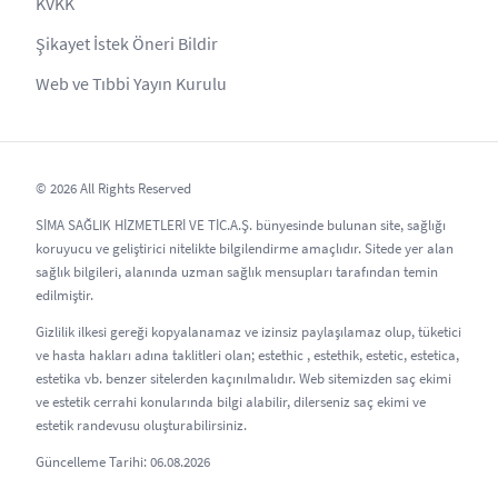
KVKK
Şikayet İstek Öneri Bildir
Web ve Tıbbi Yayın Kurulu
© 2026 All Rights Reserved
SİMA SAĞLIK HİZMETLERİ VE TİC.A.Ş. bünyesinde bulunan site, sağlığı
koruyucu ve geliştirici nitelikte bilgilendirme amaçlıdır. Sitede yer alan
sağlık bilgileri, alanında uzman sağlık mensupları tarafından temin
edilmiştir.
Gizlilik ilkesi gereği kopyalanamaz ve izinsiz paylaşılamaz olup, tüketici
ve hasta hakları adına taklitleri olan; estethic , estethik, estetic, estetica,
estetika vb. benzer sitelerden kaçınılmalıdır. Web sitemizden saç ekimi
ve estetik cerrahi konularında bilgi alabilir, dilerseniz saç ekimi ve
estetik randevusu oluşturabilirsiniz.
Güncelleme Tarihi: 06.08.2026