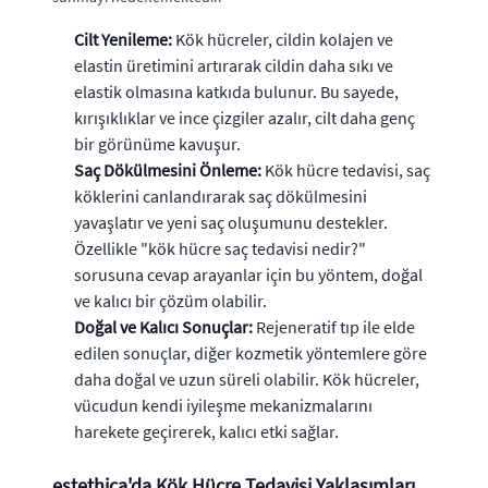
Cilt Yenileme:
Kök hücreler, cildin kolajen ve
elastin üretimini artırarak cildin daha sıkı ve
elastik olmasına katkıda bulunur. Bu sayede,
kırışıklıklar ve ince çizgiler azalır, cilt daha genç
bir görünüme kavuşur.
Saç Dökülmesini Önleme:
Kök hücre tedavisi, saç
köklerini canlandırarak saç dökülmesini
yavaşlatır ve yeni saç oluşumunu destekler.
Özellikle "kök hücre saç tedavisi nedir?"
sorusuna cevap arayanlar için bu yöntem, doğal
ve kalıcı bir çözüm olabilir.
Doğal ve Kalıcı Sonuçlar:
Rejeneratif tıp ile elde
edilen sonuçlar, diğer kozmetik yöntemlere göre
daha doğal ve uzun süreli olabilir. Kök hücreler,
vücudun kendi iyileşme mekanizmalarını
harekete geçirerek, kalıcı etki sağlar.
estethica'da Kök Hücre Tedavisi Yaklaşımları