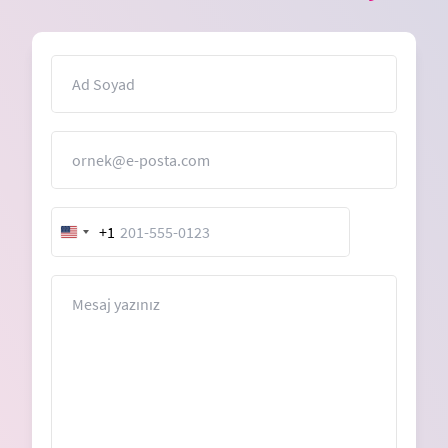
İsim
E-Posta
+1
United
States
+1
Mesaj