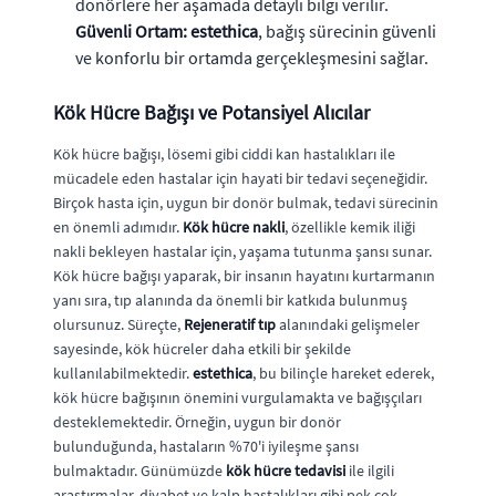
donörlere her aşamada detaylı bilgi verilir.
Güvenli Ortam:
estethica
, bağış sürecinin güvenli
ve konforlu bir ortamda gerçekleşmesini sağlar.
Kök Hücre Bağışı ve Potansiyel Alıcılar
Kök hücre bağışı, lösemi gibi ciddi kan hastalıkları ile
mücadele eden hastalar için hayati bir tedavi seçeneğidir.
Birçok hasta için, uygun bir donör bulmak, tedavi sürecinin
en önemli adımıdır.
Kök hücre nakli
, özellikle kemik iliği
nakli bekleyen hastalar için, yaşama tutunma şansı sunar.
Kök hücre bağışı yaparak, bir insanın hayatını kurtarmanın
yanı sıra, tıp alanında da önemli bir katkıda bulunmuş
olursunuz. Süreçte,
Rejeneratif tıp
alanındaki gelişmeler
sayesinde, kök hücreler daha etkili bir şekilde
kullanılabilmektedir.
estethica
, bu bilinçle hareket ederek,
kök hücre bağışının önemini vurgulamakta ve bağışçıları
desteklemektedir. Örneğin, uygun bir donör
bulunduğunda, hastaların %70'i iyileşme şansı
bulmaktadır. Günümüzde
kök hücre tedavisi
ile ilgili
araştırmalar, diyabet ve kalp hastalıkları gibi pek çok