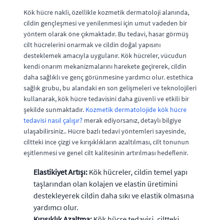
Kök hücre nakli, özellikle kozmetik dermatoloji alanında,
cildin gençleşmesi ve yenilenmesi için umut vadeden bir
yöntem olarak öne çıkmaktadır. Bu tedavi, hasar görmüş
cilt hücrelerini onarmak ve cildin doğal yapısını
desteklemek amacıyla uygulanır. Kök hücreler, vücudun
kendi onarım mekanizmalarını harekete geçirerek, cildin
daha sağlıklı ve genç görünmesine yardımcı olur. estethica
sağlık grubu, bu alandaki en son gelişmeleri ve teknolojileri
kullanarak, kök hücre tedavisini daha güvenli ve etkili bir
şekilde sunmaktadır.
Kozmetik dermatolojide kök hücre
tedavisi nasıl çalışır?
merak ediyorsanız, detaylı bilgiye
ulaşabilirsiniz.. Hücre bazlı tedavi yöntemleri sayesinde,
ciltteki ince çizgi ve kırışıklıkların azaltılması, cilt tonunun
eşitlenmesi ve genel cilt kalitesinin artırılması hedeflenir.
Elastikiyet Artışı:
Kök hücreler, cildin temel yapı
taşlarından olan kolajen ve elastin üretimini
destekleyerek cildin daha sıkı ve elastik olmasına
yardımcı olur.
Kırışıklık Azaltma:
Kök hücre tedavisi, ciltteki