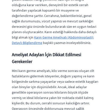
olduğuna karar verirken, deneyimli bir estetik cerrah
tarafından yapılacak kapsamlı bir muayene ve
değerlendirme şarttır. Cerrahınız, beklentilerinizi, genel
sağlık durumunuzu, vücut yapınızı ve mevcut sarkıklığın
derecesini göz önünde bulundurarak size en uygun tedavi
planını oluşturacaktır. Karın estetiği hakkında daha detaylı
bilgi almak için
Karın Germe Ameliyatı (Abdominoplasti):
Detaylı Bilgilendirme
başlıklı yazımızı inceleyebilirsiniz.
Ameliyat Adayları İçin Dikkat Edilmesi
Gerekenler
Mini karın germe ameliyatı, kilo verme sonrası oluşan cilt
fazlalıklarını gidermek isteyenler, doğum yapmış ve karın
bölgesinde sarkma yaşayanlar veya sadece estetik kaygıları
olan bireyler için düşünülebilir. Ancak, ideal adaylar
genellikle operasyon sonrası kilolarını büyük ölçüde
vermiş ve ideal kilolarına yakın bir noktada stabil kalmış
kişilerdir. Bu durum, cerrahi sonucun kalıcılığını artırır.
Operasyon öncesinde doktorunuza mevcut sağlık