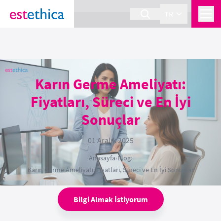
section Service {
}
TR
Karın Germe Ameliyatı:
Fiyatları, Süreci ve En İyi
Sonuçlar
01 Aralık 2025
Anasayfa
›
Blog
›
Karın Germe Ameliyatı: Fiyatları, Süreci ve En İyi Sonuçlar
Bilgi Almak İstiyorum