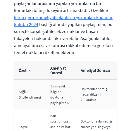
paylaşanlar arasında yapılan yorumlar da bu
konudaki bilinç düzeyini artırmaktadır. Özellikle
karın germe ameliyatı olanların yorumları kadınlar
kulübü 2024
başlığı altında yapılan paylaşımlar, bu
süreçte karşılaşabilecek zorluklar ve başarı
hikayeleri hakkında fikir verebilir. Aşağıdaki tablo,
ameliyat öncesi ve sonrası dikkat edilmesi gereken
temel noktaları özetlemektedir:
Ameliyat
Özellik
Ameliyat Sonrası
Öncesi
Tüm sağlık
Doktorun önerdiği
Sağlık
bilgileri
ilaçlar düzenli
Bilgilendirmesi
doktorla
kullanılmalı.
paylaşılmalı.
Kan
sulandırıcılar,
Doktor onaylamadığı
İlaç ve
aspirin ve bazı
sürece yeni ilaç veya