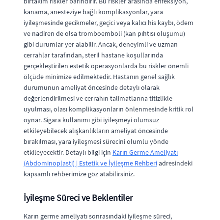
birtakım riskler barındırır. Bu riskler arasında enfeksiyon,
kanama, anesteziye bağlı komplikasyonlar, yara
iyileşmesinde gecikmeler, geçici veya kalıcı his kaybı, ödem
ve nadiren de olsa tromboemboli (kan pıhtısı oluşumu)
gibi durumlar yer alabilir. Ancak, deneyimli ve uzman
cerrahlar tarafından, steril hastane koşullarında
gerçekleştirilen estetik operasyonlarda bu riskler önemli
ölçüde minimize edilmektedir. Hastanın genel sağlık
durumunun ameliyat öncesinde detaylı olarak
değerlendirilmesi ve cerrahın talimatlarına titizlikle
uyulması, olası komplikasyonların önlenmesinde kritik rol
oynar. Sigara kullanımı gibi iyileşmeyi olumsuz
etkileyebilecek alışkanlıkların ameliyat öncesinde
bırakılması, yara iyileşmesi sürecini olumlu yönde
etkileyecektir. Detaylı bilgi için
Karın Germe Ameliyatı
(Abdominoplasti) | Estetik ve İyileşme Rehberi
adresindeki
kapsamlı rehberimize göz atabilirsiniz.
İyileşme Süreci ve Beklentiler
Karın germe ameliyatı sonrasındaki iyileşme süreci,