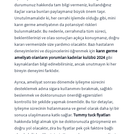
durumunuz hakkında tam bilgi vermeniz, kullandığınız
ilaçlar varsa bunları paylaşmanız büyük önem taşır.
Unutulmamalıdır ki, her cerrahi işlemde olduğu gibi, mini
karın germe ameliyatının da potansiyel riskleri
bulunmaktadır. Bu nedenle, cerrahınızla tüm süreci,
beklentilerinizi ve olası sonuçları açıkça konuşmanız, doğru
kararı vermenizde size yardımcı olacaktır. Bazı hastaların
deneyimlerini ve düşüncelerini öğrenmek için
karın germe
ameliyatı olanların yorumları kadınlar kulübü 2024
gibi
kaynaklardan bilgi edinebilirsiniz, ancak unutmayın ki her
bireyin deneyimi farklıdır.
Ayrıca, ameliyat sonrası dönemde iyileşme sürecini
desteklemek adına sigara kullanımını bırakmak, sağlıklı
beslenmek ve doktorunuzun önerdiği egzersizleri
kontrollü bir şekilde yapmak önemlidir. Bu tür detaylar,
iyileşme sürecinin hızlanmasına ve genel olarak daha iyi bir
sonuca ulaşılmasına katkı sağlar.
Tummy tuck fiyatları
hakkında bilgi almak için ise doktorunuzla görüşmeniz en
doğru yol olacaktır, zira bu fiyatlar pek çok faktöre bağlı