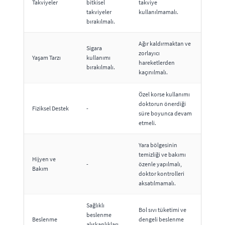
Takviyeler
bitkisel
takviye
takviyeler
kullanılmamalı.
bırakılmalı.
Ağır kaldırmaktan ve
Sigara
zorlayıcı
Yaşam Tarzı
kullanımı
hareketlerden
bırakılmalı.
kaçınılmalı.
Özel korse kullanımı
doktorun önerdiği
Fiziksel Destek
-
süre boyunca devam
etmeli.
Yara bölgesinin
temizliği ve bakımı
Hijyen ve
-
özenle yapılmalı,
Bakım
doktor kontrolleri
aksatılmamalı.
Sağlıklı
Bol sıvı tüketimi ve
beslenme
Beslenme
dengeli beslenme
alışkanlıkları