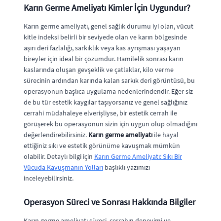
Karın Germe Ameliyatı Kimler İçin Uygundur?
Karın germe ameliyatı, genel sağlık durumu iyi olan, vücut
kitle indeksi belirli bir seviyede olan ve karın bölgesinde
aşırı deri fazlalığı, sarkıklık veya kas ayrışması yaşayan
bireyler için ideal bir çözümdür. Hamilelik sonrası karın
kaslarında oluşan gevşeklik ve çatlaklar, kilo verme
sürecinin ardından karında kalan sarkık deri görüntüsü, bu
operasyonun başlıca uygulama nedenlerindendir. Eğer siz
de bu tür estetik kaygılar taşıyorsanız ve genel sağlığınız
cerrahi müdahaleye elverişliyse, bir estetik cerrah ile
görüşerek bu operasyonun sizin için uygun olup olmadığını
değerlendirebilirsiniz.
Karın germe ameliyatı
ile hayal
ettiğiniz sıkı ve estetik görünüme kavuşmak mümkün
olabilir. Detaylı bilgi için
Karın Germe Ameliyatı: Sıkı Bir
Vücuda Kavuşmanın Yolları
başlıklı yazımızı
inceleyebilirsiniz.
Operasyon Süreci ve Sonrası Hakkında Bilgiler
Karın germe ameliyatı süreci, cerrahın deneyimi ve