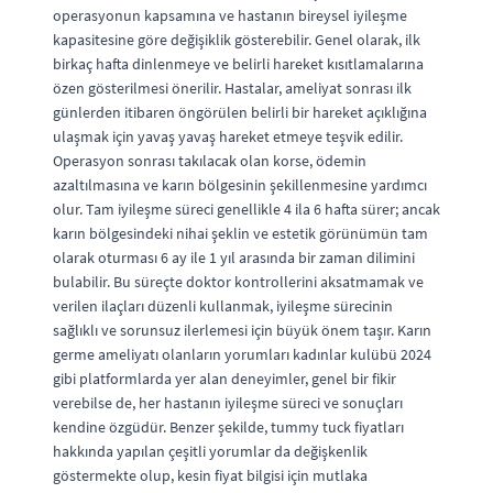
operasyonun kapsamına ve hastanın bireysel iyileşme
kapasitesine göre değişiklik gösterebilir. Genel olarak, ilk
birkaç hafta dinlenmeye ve belirli hareket kısıtlamalarına
özen gösterilmesi önerilir. Hastalar, ameliyat sonrası ilk
günlerden itibaren öngörülen belirli bir hareket açıklığına
ulaşmak için yavaş yavaş hareket etmeye teşvik edilir.
Operasyon sonrası takılacak olan korse, ödemin
azaltılmasına ve karın bölgesinin şekillenmesine yardımcı
olur. Tam iyileşme süreci genellikle 4 ila 6 hafta sürer; ancak
karın bölgesindeki nihai şeklin ve estetik görünümün tam
olarak oturması 6 ay ile 1 yıl arasında bir zaman dilimini
bulabilir. Bu süreçte doktor kontrollerini aksatmamak ve
verilen ilaçları düzenli kullanmak, iyileşme sürecinin
sağlıklı ve sorunsuz ilerlemesi için büyük önem taşır. Karın
germe ameliyatı olanların yorumları kadınlar kulübü 2024
gibi platformlarda yer alan deneyimler, genel bir fikir
verebilse de, her hastanın iyileşme süreci ve sonuçları
kendine özgüdür. Benzer şekilde, tummy tuck fiyatları
hakkında yapılan çeşitli yorumlar da değişkenlik
göstermekte olup, kesin fiyat bilgisi için mutlaka