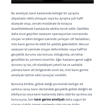
Bu ameliyat, karın kaslarında belirgin bir ayrışma
(diyastazis rekti) olmayan veya bu ayrışma çok hafif
düzeyde olup, cerrahi müdahale ile kolayca
düzeltilebilecek hastalarda sıklıkla tercih edilir. Özellikle
daha önce geçirilen sezaryen operasyonları sonrasında
oluşan ve bikini bölgesi üzerinde yerleşen cilt fazlalıkları,
mini karın germe ile etkili bir şekilde giderilebilir. Mevcut
sezaryen izi üzerinde oluşan deformiteler veya hafif bir
gevşeklik durumu söz konusu olduğunda, cerrahlar
genellikle bu yöntemi önerirler. Eğer hastanın genel sağlık
durumu iyi ise, cilt elastikiyeti yeterli ise ve sarkıklık
yalnızca karın alt bölgesinde sınırlı ise, mini karın germe
ameliyatı tatmin edici sonuçlar verebilir.
Bununla birlikte, göbek deliği çevresinde belirgin bir
sarkma varsa, karın derisindeki gevşeklik göbek deliğini de
etkiliyorsa veya karın kaslarında daha ciddi bir ayrılma söz
konusuysa, tam
karın germe ameliyatı
daha uygun bir
çözüm olabilir. Hangi yöntemin sizin için en doğru