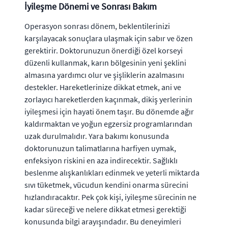
İyileşme Dönemi ve Sonrası Bakım
Operasyon sonrası dönem, beklentilerinizi
karşılayacak sonuçlara ulaşmak için sabır ve özen
gerektirir. Doktorunuzun önerdiği özel korseyi
düzenli kullanmak, karın bölgesinin yeni şeklini
almasına yardımcı olur ve şişliklerin azalmasını
destekler. Hareketlerinize dikkat etmek, ani ve
zorlayıcı hareketlerden kaçınmak, dikiş yerlerinin
iyileşmesi için hayati önem taşır. Bu dönemde ağır
kaldırmaktan ve yoğun egzersiz programlarından
uzak durulmalıdır. Yara bakımı konusunda
doktorunuzun talimatlarına harfiyen uymak,
enfeksiyon riskini en aza indirecektir. Sağlıklı
beslenme alışkanlıkları edinmek ve yeterli miktarda
sıvı tüketmek, vücudun kendini onarma sürecini
hızlandıracaktır. Pek çok kişi, iyileşme sürecinin ne
kadar süreceği ve nelere dikkat etmesi gerektiği
konusunda bilgi arayışındadır. Bu deneyimleri