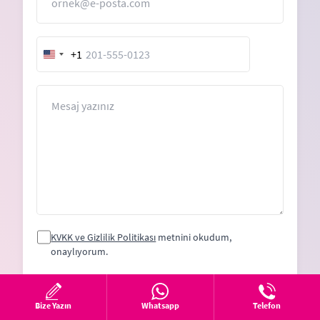
+1
United
States
+1
Mesaj
KVKK ve Gizlilik Politikası
metnini okudum,
onaylıyorum.
Bize Yazın
Whatsapp
Telefon
DEVAM ET