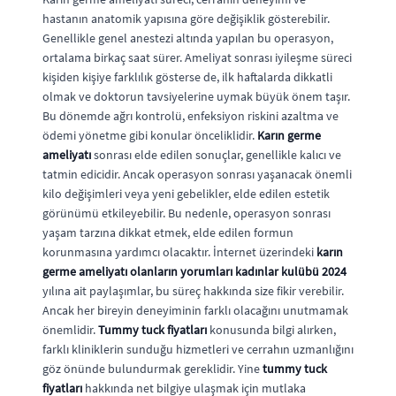
hastanın anatomik yapısına göre değişiklik gösterebilir.
Genellikle genel anestezi altında yapılan bu operasyon,
ortalama birkaç saat sürer. Ameliyat sonrası iyileşme süreci
kişiden kişiye farklılık gösterse de, ilk haftalarda dikkatli
olmak ve doktorun tavsiyelerine uymak büyük önem taşır.
Bu dönemde ağrı kontrolü, enfeksiyon riskini azaltma ve
ödemi yönetme gibi konular önceliklidir.
Karın germe
ameliyatı
sonrası elde edilen sonuçlar, genellikle kalıcı ve
tatmin edicidir. Ancak operasyon sonrası yaşanacak önemli
kilo değişimleri veya yeni gebelikler, elde edilen estetik
görünümü etkileyebilir. Bu nedenle, operasyon sonrası
yaşam tarzına dikkat etmek, elde edilen formun
korunmasına yardımcı olacaktır. İnternet üzerindeki
karın
germe ameliyatı olanların yorumları kadınlar kulübü 2024
yılına ait paylaşımlar, bu süreç hakkında size fikir verebilir.
Ancak her bireyin deneyiminin farklı olacağını unutmamak
önemlidir.
Tummy tuck fiyatları
konusunda bilgi alırken,
farklı kliniklerin sunduğu hizmetleri ve cerrahın uzmanlığını
göz önünde bulundurmak gereklidir. Yine
tummy tuck
fiyatları
hakkında net bilgiye ulaşmak için mutlaka