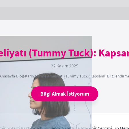
liyatı (Tummy Tuck): Kapsam
22 Kasım 2025
Anasayfa
›
Blog
›
Karın Germe Ameliyatı (Tummy Tuck): Kapsamlı Bilgilendirm
Bilgi Almak İstiyorum
inoplasti hakkında bilinçlenin. Estethica Ataşehir Cerrahi Tıp Merk