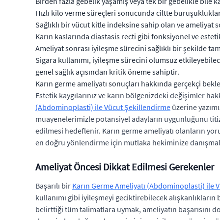
Birden fazla gebelik yaşamış veya tek bir gebelikle bile k
Hızlı kilo verme süreçleri sonucunda ciltte buruşuklukla
Sağlıklı bir vücut kitle indeksine sahip olan ve ameliya
Karın kaslarında diastasis recti gibi fonksiyonel ve estet
Ameliyat sonrası iyileşme sürecini sağlıklı bir şekilde t
Sigara kullanımı, iyileşme sürecini olumsuz etkileyebil
genel sağlık açısından kritik öneme sahiptir.
Karın germe ameliyatı sonuçları hakkında gerçekçi beklen
Estetik kaygılarınız ve karın bölgenizdeki değişimler ha
(Abdominoplasti) ile Vücut Şekillendirme
üzerine yazımız
muayenelerimizle potansiyel adayların uygunluğunu titiz
edilmesi hedeflenir. Karın germe ameliyatı olanların yoru
en doğru yönlendirme için mutlaka hekiminize danışmalı
Ameliyat Öncesi Dikkat Edilmesi Gerekenler
Başarılı bir
Karın Germe Ameliyatı (Abdominoplasti) ile 
kullanımı gibi iyileşmeyi geciktirebilecek alışkanlıkları
belirttiği tüm talimatlara uymak, ameliyatın başarısını 