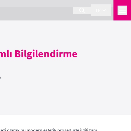
TR
lı Bilgilendirme
e
ezi olarak bu modern estetik prosedürle ilgili tüm