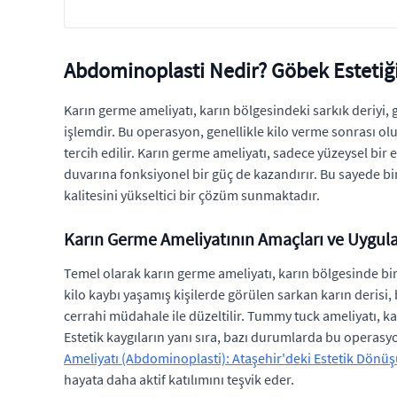
Abdominoplasti Nedir? Göbek Estetiği
Karın germe ameliyatı, karın bölgesindeki sarkık deriyi,
işlemdir. Bu operasyon, genellikle kilo verme sonrası ol
tercih edilir. Karın germe ameliyatı, sadece yüzeysel bir
duvarına fonksiyonel bir güç de kazandırır. Bu sayede bire
kalitesini yükseltici bir çözüm sunmaktadır.
Karın Germe Ameliyatının Amaçları ve Uygul
Temel olarak karın germe ameliyatı, karın bölgesinde bir
kilo kaybı yaşamış kişilerde görülen sarkan karın derisi,
cerrahi müdahale ile düzeltilir. Tummy tuck ameliyatı, ka
Estetik kaygıların yanı sıra, bazı durumlarda bu operasyon
Ameliyatı (Abdominoplasti): Ataşehir'deki Estetik Dön
hayata daha aktif katılımını teşvik eder.