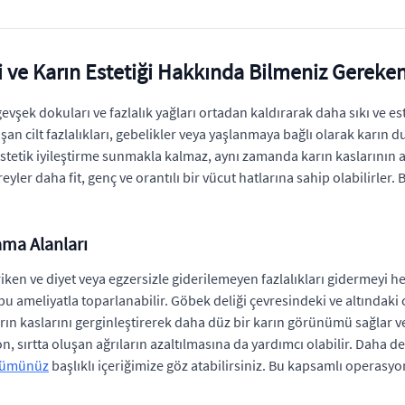
 ve Karın Estetiği Hakkında Bilmeniz Gereken
 gevşek dokuları ve fazlalık yağları ortadan kaldırarak daha sıkı ve
uşan cilt fazlalıkları, gebelikler veya yaşlanmaya bağlı olarak kar
 estetik iyileştirme sunmakla kalmaz, aynı zamanda karın kaslarının a
yler daha fit, genç ve orantılı bir vücut hatlarına sahip olabilirler. 
ama Alanları
iken ve diyet veya egzersizle giderilemeyen fazlalıkları gidermeyi h
 bu ameliyatla toparlanabilir. Göbek deliği çevresindeki ve altındaki
rın kaslarını gerginleştirerek daha düz bir karın görünümü sağlar ve
, sırtta oluşan ağrıların azaltılmasına da yardımcı olabilir. Daha det
üşümünüz
başlıklı içeriğimize göz atabilirsiniz. Bu kapsamlı operasy