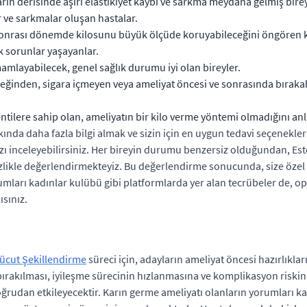
arın derisinde aşırı elastikiyet kaybı ve sarkma meydana gelmiş birey
r ve sarkmalar oluşan hastalar.
t sonrası dönemde kilosunu büyük ölçüde koruyabileceğini öngören ki
ik sorunlar yaşayanlar.
amamlayabilecek, genel sağlık durumu iyi olan bireyler.
eceğinden, sigara içmeyen veya ameliyat öncesi ve sonrasında bıraka
tilere sahip olan, ameliyatın bir kilo verme yöntemi olmadığını anl
kkında daha fazla bilgi almak ve sizin için en uygun tedavi seçenekl
ı inceleyebilirsiniz. Her bireyin durumu benzersiz olduğundan, Este
likle değerlendirmekteyiz. Bu değerlendirme sonucunda, size özel t
mları kadınlar kulübü gibi platformlarda yer alan tecrübeler de, ope
sınız.
Vücut Şekillendirme
süreci için, adayların ameliyat öncesi hazırlıkla
n bırakılması, iyileşme sürecinin hızlanmasına ve komplikasyon riskin
doğrudan etkileyecektir. Karın germe ameliyatı olanların yorumları k