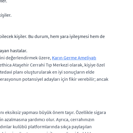
ler.
şiler.
bilecek kişiler. Bu durum, hem yara iyileşmesi hem de
ayan hastalar.
erini değerlendirmek üzere,
Karın Germe Ameliyatı
thica Ataşehir Cerrahi Tıp Merkezi olarak, kişiye özel
edavi planı oluşturularak en iyi sonuçların elde
rasyonun potansiyel adayları için fikir verebilir; ancak
rını eksiksiz yapması büyük önem taşır. Özellikle sigara
in azalmasına yardımcı olur. Ayrıca, cerrahınızın
adınlar kulübü platformlarında sıkça paylaşılan