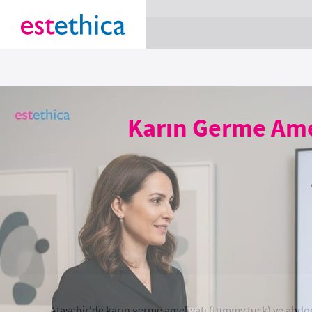
section Service {
}
Karın Germe Ame
Ataşehir'de karın germe ameliyatı (tummy tuck) ve abdom