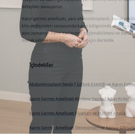
detayları sunuyoruz.
Karın germe ameliyatı, yani abdominoplasti, vücut şekille
kilo değişimleri sonucunda karın bölgesinde oluşan sarkm
aynı zamanda karın kaslarının güçlendirilmesi ve daha sı
merak edilen tüm detayları sizler için derledik.
İçindekiler
Abdominoplasti Nedir? Göbek Estetiği ve Karın Estet
Karın Germe Ameliyatı Kimlere Yapılır? Aday Kriterler
Karın Germe Ameliyatı Fiyatları ve Maliyet Analizi
Karın Germe Ameliyatı Deneyimleri ve Sonuç Görsell