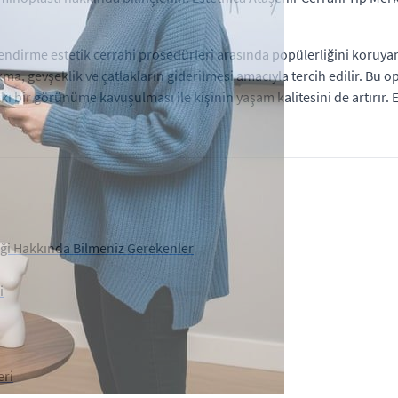
ndirme estetik cerrahi prosedürleri arasında popülerliğini koruyan i
a, gevşeklik ve çatlakların giderilmesi amacıyla tercih edilir. Bu o
kı bir görünüme kavuşulması ile kişinin yaşam kalitesini de artırır.
iği Hakkında Bilmeniz Gerekenler
i
eri