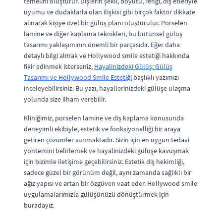
temelini oluşturur. Dişlerin şekli, boyutu, rengi, diş etleriyle
uyumu ve dudaklarla olan ilişkisi gibi birçok faktör dikkate
alınarak kişiye özel bir gülüş planı oluşturulur. Porselen
lamine ve diğer kaplama teknikleri, bu bütünsel gülüş
tasarımı yaklaşımının önemli bir parçasıdır. Eğer daha
detaylı bilgi almak ve Hollywood smile estetiği hakkında
fikir edinmek isterseniz,
Hayalinizdeki Gülüş: Gülüş
Tasarımı ve Hollywood Smile Estetiği
başlıklı yazımızı
inceleyebilirsiniz. Bu yazı, hayallerinizdeki gülüşe ulaşma
yolunda size ilham verebilir.
Kliniğimiz, porselen lamine ve diş kaplama konusunda
deneyimli ekibiyle, estetik ve fonksiyonelliği bir araya
getiren çözümler sunmaktadır. Sizin için en uygun tedavi
yöntemini belirlemek ve hayalinizdeki gülüşe kavuşmak
için bizimle iletişime geçebilirsiniz. Estetik diş hekimliği,
sadece güzel bir görünüm değil, aynı zamanda sağlıklı bir
ağız yapısı ve artan bir özgüven vaat eder. Hollywood smile
uygulamalarımızla gülüşünüzü dönüştürmek için
buradayız.