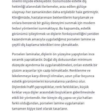
önemli ölçüde etkileyebilir. Günümüzde estetik diş
hekimliği alanındaki ilerlemeler, arzu edilen gülüşe
ulaşmayı her zamankinden daha erişilebilir hale getirmiştir.
Kliniğimizde, hastalarımızın beklentilerini karşılamak ve
onlara benzersiz bir gülüş deneyimi sunmak için modern
tedavi yöntemleri sunmaktayız. Bu kapsamda, estetik
görünümü iyileştirmek ve dişlerin fonksiyonelliğini yeniden
kazandırmak amacıyla uyguladığımız porselen lamine ve
çeşitli diş kaplama teknikleri öne çıkmaktadır.
Porselen laminalar, dişlerin ön yüzeyine yapıştırılan ince
seramik yapraklardır. Doğal diş dokusundan minimum
düzeyde aşındırma ile uygulanabilmeleri, onları estetik bir
çözüm arayanlar için cazip kılmaktadır. Renklenme ve
lekelenmeye karşı dirençli olmaları, uzun yıllar boyunca
estetik görünümlerini korumalarına yardımcı olur.
Dişlerdeki hafif çapraşıklıklar, renk farklılıkları, küçük
kırıklar veya dişler arasındaki boşlukların giderilmesinde
etkili bir yöntemdir. Her bireyin diş yapısı ve yüz hatları
farklı olduğundan, porselen lamine uygulamaları
tamamen kişiye özel olarak tasarlanır.