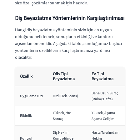
size özel çözümler sunmak için hazırdır.
Diş Beyazlatma Yöntemlerinin Karşılaştırılması
Hangi diş beyazlatma yönteminin sizin için en uygun
olduğunu belirlemek, sonuçların etkinliği ve konforu
açısından önemlidir. Aşağıdaki tablo, sunduğumuz başlıca
yöntemlerin özelliklerini karşılaştırmanıza yardımcı
olacaktır:
Ofis Tipi
Ev Tipi
Özellik
Beyazlatma
Beyazlatma
Daha Uzun Süreç
Uygulama Hızı
Hızlı (Tek Seans)
(Birkaç Hafta)
Yüksek, Hızlı
Yüksek, Aşama
Etkinlik
Sonuç
Aşama Gelişim
Diş Hekimi
Hasta Tarafından,
Kontrol
Kontrolünde
Hekim