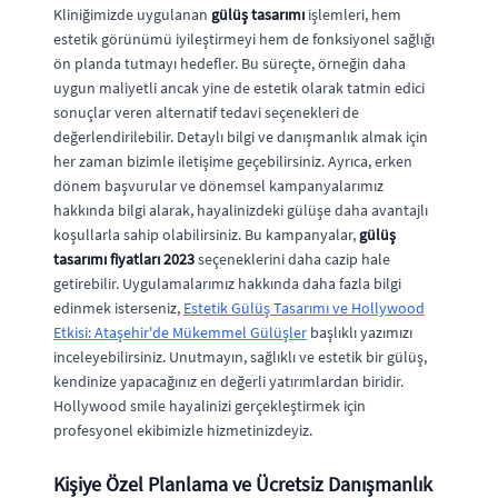
Kliniğimizde uygulanan
gülüş tasarımı
işlemleri, hem
estetik görünümü iyileştirmeyi hem de fonksiyonel sağlığı
ön planda tutmayı hedefler. Bu süreçte, örneğin daha
uygun maliyetli ancak yine de estetik olarak tatmin edici
sonuçlar veren alternatif tedavi seçenekleri de
değerlendirilebilir. Detaylı bilgi ve danışmanlık almak için
her zaman bizimle iletişime geçebilirsiniz. Ayrıca, erken
dönem başvurular ve dönemsel kampanyalarımız
hakkında bilgi alarak, hayalinizdeki gülüşe daha avantajlı
koşullarla sahip olabilirsiniz. Bu kampanyalar,
gülüş
tasarımı fiyatları 2023
seçeneklerini daha cazip hale
getirebilir. Uygulamalarımız hakkında daha fazla bilgi
edinmek isterseniz,
Estetik Gülüş Tasarımı ve Hollywood
Etkisi: Ataşehir'de Mükemmel Gülüşler
başlıklı yazımızı
inceleyebilirsiniz. Unutmayın, sağlıklı ve estetik bir gülüş,
kendinize yapacağınız en değerli yatırımlardan biridir.
Hollywood smile hayalinizi gerçekleştirmek için
profesyonel ekibimizle hizmetinizdeyiz.
Kişiye Özel Planlama ve Ücretsiz Danışmanlık