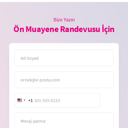
Bize Yazın
Ön Muayene Randevusu İçin
İsim
E-Posta
+1
United
States
+1
Mesaj