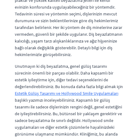
plaklar ve yüksek kaliteli beyazlatma jelleri ile kendi
evinizin konforunda uygulayabileceğiniz bir yöntemdir.
Tedavinin süresi ve yöntemin seçimi, dişlerinizin mevcut
durumuna ve sizin beklentilerinize göre diş hekimlerimiz
tarafından belirlenir. Her iki yöntem de diş minelerine zarar
vermeden, güvenli bir şekilde uygulanır. Diş beyazlatmanın
kalıcılığı, yaşam tarzı alışkanlıklarınıza ve ağız hijyeninize
bağlı olarak değişiklik gösterebilir. Detaylı bilgi için diş
hekimlerimizle görüşebilirsiniz.
Unutmayın ki diş beyazlatma, genel gülüş tasarımı
sürecinin önemli bir parçası olabilir. Daha kapsamlı bir
estetik iyileştirme için, diğer tedavi seçeneklerini de
değerlendirebilirsiniz. Bu konuda daha fazla bilgi almak için
Estetik Gülüş Tasarımı ve Hollywood Smile Uygulamaları
başlıklı yazımızı inceleyebilirsiniz. Kapsamlı bir gülüş
tasarımı ile sadece dişlerinizin rengini değil, genel estetiğini
de iyileştirebilirsiniz. Bu, bütünsel bir yaklaşım gerektirir ve
sadece beyazlatma ile sınırlı değildir. Hollywood smile
uygulamaları ve diğer estetik çözümlerle hayalinizdeki
görünüme ulaşmanız mümkündür. Kliniğimiz, bu alanda