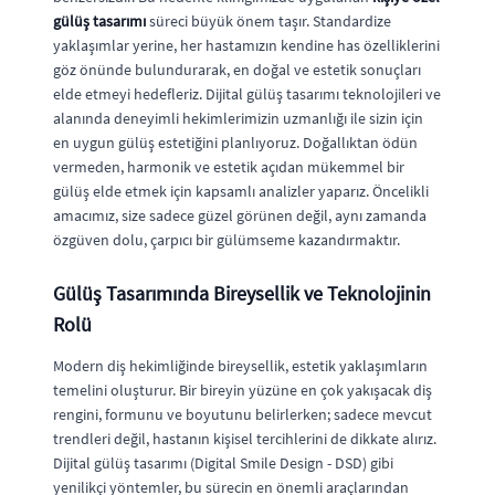
gülüş tasarımı
süreci büyük önem taşır. Standardize
yaklaşımlar yerine, her hastamızın kendine has özelliklerini
göz önünde bulundurarak, en doğal ve estetik sonuçları
elde etmeyi hedefleriz. Dijital gülüş tasarımı teknolojileri ve
alanında deneyimli hekimlerimizin uzmanlığı ile sizin için
en uygun gülüş estetiğini planlıyoruz. Doğallıktan ödün
vermeden, harmonik ve estetik açıdan mükemmel bir
gülüş elde etmek için kapsamlı analizler yaparız. Öncelikli
amacımız, size sadece güzel görünen değil, aynı zamanda
özgüven dolu, çarpıcı bir gülümseme kazandırmaktır.
Gülüş Tasarımında Bireysellik ve Teknolojinin
Rolü
Modern diş hekimliğinde bireysellik, estetik yaklaşımların
temelini oluşturur. Bir bireyin yüzüne en çok yakışacak diş
rengini, formunu ve boyutunu belirlerken; sadece mevcut
trendleri değil, hastanın kişisel tercihlerini de dikkate alırız.
Dijital gülüş tasarımı (Digital Smile Design - DSD) gibi
yenilikçi yöntemler, bu sürecin en önemli araçlarından