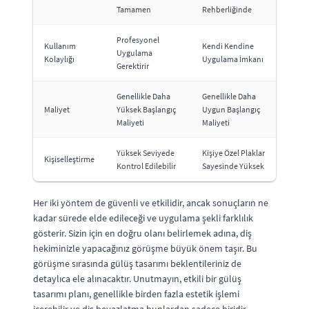
Tamamen
Rehberliğinde
Profesyonel
Kullanım
Kendi Kendine
Uygulama
Kolaylığı
Uygulama İmkanı
Gerektirir
Genellikle Daha
Genellikle Daha
Maliyet
Yüksek Başlangıç
Uygun Başlangıç
Maliyeti
Maliyeti
Yüksek Seviyede
Kişiye Özel Plaklar
Kişiselleştirme
Kontrol Edilebilir
Sayesinde Yüksek
Her iki yöntem de güvenli ve etkilidir, ancak sonuçların ne
kadar sürede elde edileceği ve uygulama şekli farklılık
gösterir. Sizin için en doğru olanı belirlemek adına, diş
hekiminizle yapacağınız görüşme büyük önem taşır. Bu
görüşme sırasında gülüş tasarımı beklentileriniz de
detaylıca ele alınacaktır. Unutmayın, etkili bir gülüş
tasarımı planı, genellikle birden fazla estetik işlemi
içerebilir ve diş beyazlatma bunlardan sadece biridir.