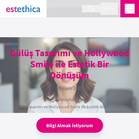
section Service {
}
TR
Gülüş Tasarımı ve Hollywood
Smile ile Estetik Bir
Dönüşüm
28 Ekim 2025
Anasayfa
›
Blog
›
Gülüş Tasarımı ve Hollywood Smile ile Estetik Bir Dönüşüm
Bilgi Almak İstiyorum