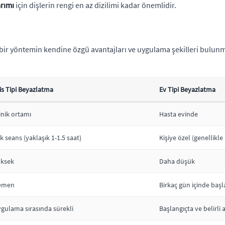
arımı
için dişlerin rengi en az dizilimi kadar önemlidir.
 bir yöntemin kendine özgü avantajları ve uygulama şekilleri bulunm
is Tipi Beyazlatma
Ev Tipi Beyazlatma
inik ortamı
Hasta evinde
k seans (yaklaşık 1-1.5 saat)
Kişiye özel (genellikle
ksek
Daha düşük
emen
Birkaç gün içinde başl
gulama sırasında sürekli
Başlangıçta ve belirli a