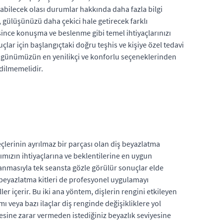
labilecek olası durumlar hakkında daha fazla bilgi
a, gülüşünüzü daha çekici hale getirecek farklı
resince konuşma ve beslenme gibi temel ihtiyaçlarınızı
lar için başlangıçtaki doğru teşhis ve kişiye özel tedavi
n, günümüzün en yenilikçi ve konforlu seçeneklerinden
edilmemelidir.
çlerinin ayrılmaz bir parçası olan diş beyazlatma
ımızın ihtiyaçlarına ve beklentilerine en uygun
anmasıyla tek seansta gözle görülür sonuçlar elde
pi beyazlatma kitleri de profesyonel uygulamayı
er içerir. Bu iki ana yöntem, dişlerin rengini etkileyen
 veya bazı ilaçlar diş renginde değişikliklere yol
nesine zarar vermeden istediğiniz beyazlık seviyesine