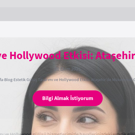
 ve Hollywood Etkisi: Ataşeh
20 Ekim 2025
fa
›
Blog
›
Estetik Gülüş Tasarımı ve Hollywood Etkisi: Ataşehir'de Mükemmel 
Bilgi Almak İstiyorum
ımı ve Hollywood gülüşü hizmetlerimizle hayallerinizdeki estetik gül