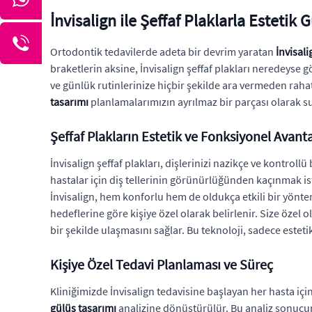
İnvisalign ile Şeffaf Plaklarla Estetik 
Ortodontik tedavilerde adeta bir devrim yaratan
İnvisali
braketlerin aksine, İnvisalign şeffaf plakları neredeyse 
ve günlük rutinlerinize hiçbir şekilde ara vermeden rahat
tasarımı
planlamalarımızın ayrılmaz bir parçası olarak 
Şeffaf Plakların Estetik ve Fonksiyonel Avanta
İnvisalign şeffaf plakları, dişlerinizi nazikçe ve kontrollü
hastalar için diş tellerinin görünürlüğünden kaçınmak is
İnvisalign, hem konforlu hem de oldukça etkili bir yönt
hedeflerine göre kişiye özel olarak belirlenir. Size özel o
bir şekilde ulaşmasını sağlar. Bu teknoloji, sadece este
Kişiye Özel Tedavi Planlaması ve Süreç
Kliniğimizde İnvisalign tedavisine başlayan her hasta için ka
gülüş tasarımı
analizine dönüştürülür. Bu analiz sonucund