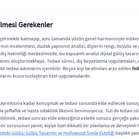
ilmesi Gerekenler
ileştirmekle kalmayıp, aynı zamanda yüzün genel harmonisiyle müke
rının incelenmesi, dudak yapısının analizi, dişlerin rengi, boyutu ve g
iş hekimliği merkezimizde, bu kapsamlı analizi dijital gülüş tasarımı 
planını oluşturmaktayız. Tedavi süreci, diş beyazlatma uygulamaları,
ı tedavi adımlarını içerebilir. Birçok kişi tarafından arzu edilen
ho
nlarını kusursuzlaştıran özel uygulamalardır.
e ayrıntısına kadar konuşmak ve tedavi sonunda elde edilecek sonuçl
 şeffaflık ve hasta odaklılık ilkesini benimsiyoruz. Sizi de tedavi s
bilmek, tedavi sonrası elde edeceğiniz estetik sonucu gerçeğe yak
ılır sorusunun yanıtı; kişiye özel dikkatli bir planlama ve deneyimli 
zdeki Gülüş: Gülüş Tasarımı ve Hollywood Smile Estetiği
başlıklı yaz