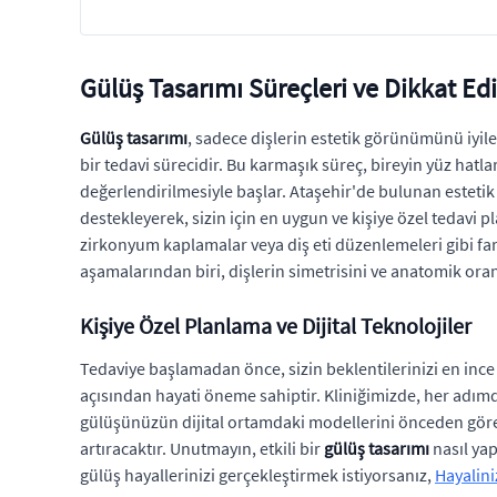
Gülüş Tasarımı Süreçleri ve Dikkat Ed
Gülüş tasarımı
, sadece dişlerin estetik görünümünü iy
bir tedavi sürecidir. Bu karmaşık süreç, bireyin yüz hatla
değerlendirilmesiyle başlar. Ataşehir'de bulunan estetik d
destekleyerek, sizin için en uygun ve kişiye özel tedavi 
zirkonyum kaplamalar veya diş eti düzenlemeleri gibi farkl
aşamalarından biri, dişlerin simetrisini ve anatomik ora
Kişiye Özel Planlama ve Dijital Teknolojiler
Tedaviye başlamadan önce, sizin beklentilerinizi en inc
açısından hayati öneme sahiptir. Kliniğimizde, her adımda
gülüşünüzün dijital ortamdaki modellerini önceden göre
artıracaktır. Unutmayın, etkili bir
gülüş tasarımı
nasıl yap
gülüş hayallerinizi gerçekleştirmek istiyorsanız,
Hayalini