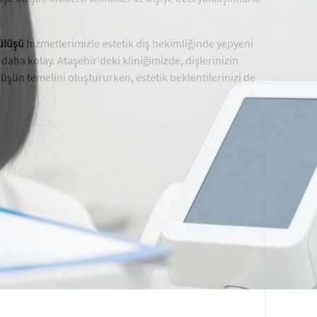
ülüşü
hizmetlerimizle estetik diş hekimliğinde yepyeni
 daha kolay. Ataşehir'deki kliniğimizde, dişlerinizin
lüşün temelini oluştururken, estetik beklentilerinizi de