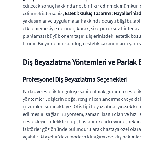
edilecek sonuç hakkında net bir fikir edinmek mümkün olu
edinmek isterseniz,
Estetik Gülüş Tasarımı: Hayalleriniz
yaklaşımlar ve uygulamalar hakkında detaylı bilgi bulabil
etkilememesiyle de öne çıkarak, size pürüzsüz bir tedavi 
planlaması büyük önem taşır. Dişlerinizdeki estetik boz
biridir. Bu yöntemin sunduğu estetik kazanımların yanı s
Diş Beyazlatma Yöntemleri ve Parlak B
Profesyonel Diş Beyazlatma Seçenekleri
Parlak ve estetik bir gülüşe sahip olmak günümüz estet
yöntemleri, dişlerin doğal rengini canlandırmak veya daha
çözümleri sunmaktayız. Ofis tipi beyazlatma, yüksek kon
edilmesini sağlar. Bu yöntem, zamanı kısıtlı olan ve hızl
destekleyici nitelikte olup, hastanın kendi evinde, hekimi
faktörler göz önünde bulundurularak hastaya özel olarak p
açabilir. Ataşehir'deki modern kliniğimizde, diş hekimler