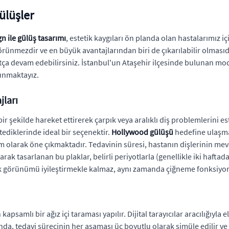
Gülüşler
gn ile gülüş tasarımı
, estetik kaygıları ön planda olan hastalarımız
görünmezdir ve en büyük avantajlarından biri de çıkarılabilir olması
ça devam edebilirsiniz. İstanbul'un Ataşehir ilçesinde bulunan mode
sunmaktayız.
jları
 bir şekilde hareket ettirerek çarpık veya aralıklı diş problemlerini e
tediklerinde ideal bir seçenektir.
Hollywood gülüşü
hedefine ulaşma
em olarak öne çıkmaktadır. Tedavinin süresi, hastanın dişlerinin me
larak tasarlanan bu plaklar, belirli periyotlarla (genellikle iki hafta
tik görünümü iyileştirmekle kalmaz, aynı zamanda çiğneme fonksiyonu
psamlı bir ağız içi taraması yapılır. Dijital tarayıcılar aracılığıyla e
a, tedavi sürecinin her aşaması üç boyutlu olarak simüle edilir ve 