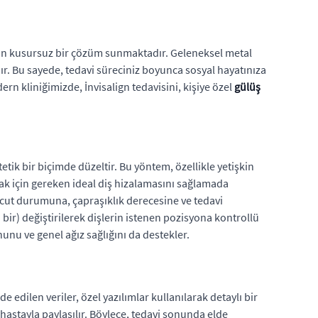
 için kusursuz bir çözüm sunmaktadır. Geleneksel metal
dır. Bu sayede, tedavi süreciniz boyunca sosyal hayatınıza
rn kliniğimizde, İnvisalign tedavisini, kişiye özel
gülüş
stetik bir biçimde düzeltir. Bu yöntem, özellikle yetişkin
k için gereken ideal diş hizalamasını sağlamada
vcut durumuna, çapraşıklık derecesine ve tedavi
da bir) değiştirilerek dişlerin istenen pozisyona kontrollü
nu ve genel ağız sağlığını da destekler.
lde edilen veriler, özel yazılımlar kullanılarak detaylı bir
hastayla paylaşılır. Böylece, tedavi sonunda elde