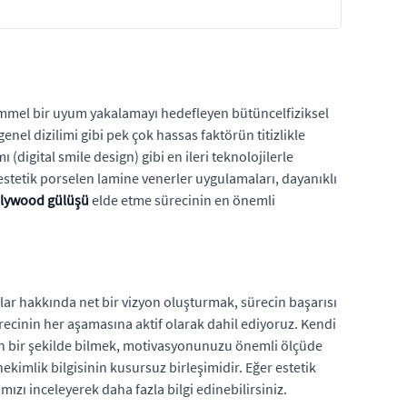
mmel bir uyum yakalamayı hedefleyen bütüncelfiziksel
enel dizilimi gibi pek çok hassas faktörün titizlikle
(digital smile design) gibi en ileri teknolojilerle
 estetik porselen lamine venerler uygulamaları, dayanıklı
llywood gülüşü
elde etme sürecinin en önemli
ar hakkında net bir vizyon oluşturmak, sürecin başarısı
ürecinin her aşamasına aktif olarak dahil ediyoruz. Kendi
ın bir şekilde bilmek, motivasyonunuzu önemli ölçüde
hekimlik bilgisinin kusursuz birleşimidir. Eğer estetik
ımızı inceleyerek daha fazla bilgi edinebilirsiniz.