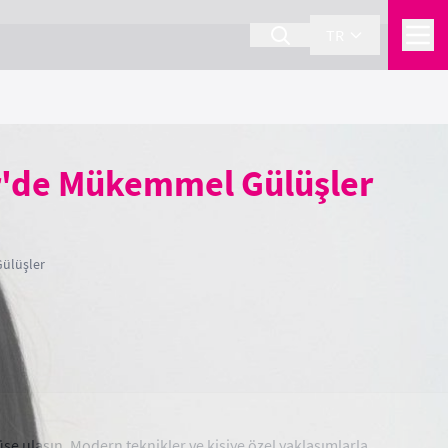
TR
ir'de Mükemmel Gülüşler
Gülüşler
üşe ulaşın. Modern teknikler ve kişiye özel yaklaşımlarla