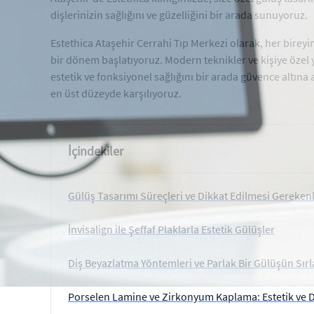
dişlerinizin sağlığını ve güzelliğini bir arada sunuyoruz.
Estethica Ataşehir Cerrahi Tıp Merkezi olarak, her bireyi
bir dönem başlatıyoruz. Modern teknikler ve kişiye özel ya
estetik ve fonksiyonel sağlığını bir arada güvence altına 
en üst düzeyde karşılıyoruz.
İçindekiler
Gülüş Tasarımı Süreçleri ve Dikkat Edilmesi Gereken
İnvisalign ile Şeffaf Plaklarla Estetik Gülüşler
Diş Beyazlatma Yöntemleri ve Parlak Bir Gülüşün Sırl
Porselen Lamine ve Zirkonyum Kaplama: Estetik ve D