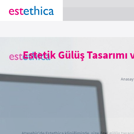
section Service {
}
Estetik Gülüş Tasarımı
Anasay
Ataşehir'de Estethica kliniğimizde, size özel gülüş tasar