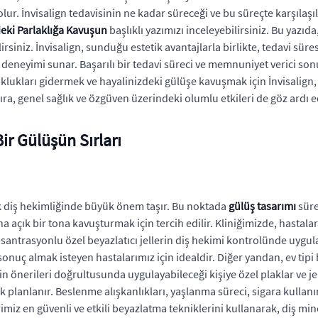
r. İnvisalign tedavisinin ne kadar süreceği ve bu süreçte karşılaşı
deki Parlaklığa Kavuşun
başlıklı yazımızı inceleyebilirsiniz. Bu yazıd
irsiniz. İnvisalign, sunduğu estetik avantajlarla birlikte, tedavi sü
deneyimi sunar. Başarılı bir tedavi süreci ve memnuniyet verici sonuç
uklukları gidermek ve hayalinizdeki gülüşe kavuşmak için İnvisalig
ıra, genel sağlık ve özgüven üzerindeki olumlu etkileri de göz ardı 
ir Gülüşün Sırları
ik diş hekimliğinde büyük önem taşır. Bu noktada
gülüş tasarımı
süre
 açık bir tona kavuşturmak için tercih edilir. Kliniğimizde, hastalar
santrasyonlu özel beyazlatıcı jellerin diş hekimi kontrolünde uygul
ı sonuç almak isteyen hastalarımız için idealdir. Diğer yandan, ev ti
n önerileri doğrultusunda uygulayabileceği kişiye özel plaklar ve jell
lanlanır. Beslenme alışkanlıkları, yaşlanma süreci, sigara kullanımı
imiz en güvenli ve etkili beyazlatma tekniklerini kullanarak, diş mi