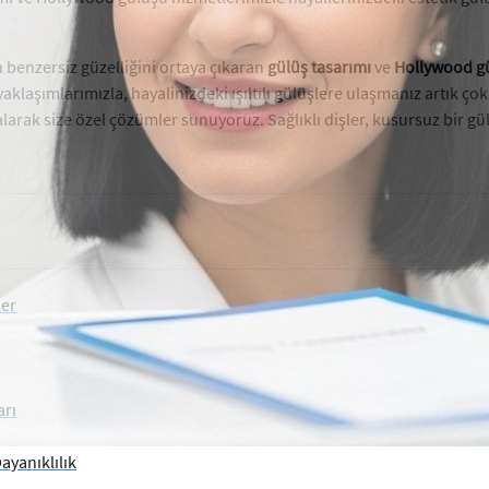
n benzersiz güzelliğini ortaya çıkaran
gülüş tasarımı
ve
Hollywood g
klaşımlarımızla, hayalinizdeki ışıltılı gülüşlere ulaşmanız artık çok
alarak size özel çözümler sunuyoruz. Sağlıklı dişler, kusursuz bir gü
ler
arı
ayanıklılık